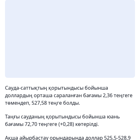
Сауда-саттықтың қорытындысы бойынша
доллардың орташа сараланған бағамы 2,36 теңгеге
төмендеп, 527,58 теңге болды.
Таңғы сауданың қорытындысы бойынша юань
бағамы 72,70 теңгеге (+0,28) көтерілді.
Ақша айырбастау орындарында доллар 525,5-528,9