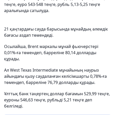
теңге, еуро 543-548 теңге, рубль 5,13-5,25 теңге
аралығында сатылуда.
21 қаңтардағы сауда барысында мұнайдың әлемдік
бағасы аздап төмендеді.
Осылайша, Brent маркалы мұнай фьючерстері
0,01%-ға төмендеп, барреліне 80,14 долларды
құрады.
Ал West Texas Intermediate мұнайының наурыз
айындағы қызу саудаланған келісімшарты 0,78%-ға
төмендеп, барреліне 76,79 долларды құрады.
Ұлттық банк таңертең доллар бағамын 529,99 теңге,
еуроны 546,63 теңге, рубльді 5,21 теңге деп
белгіледі.