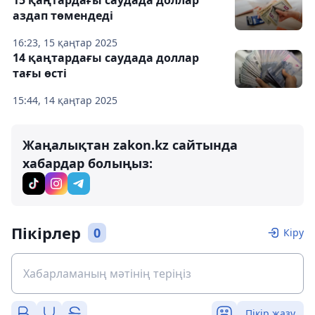
15 қаңтардағы саудада доллар
аздап төмендеді
16:23, 15 қаңтар 2025
14 қаңтардағы саудада доллар
тағы өсті
15:44, 14 қаңтар 2025
Жаңалықтан zakon.kz сайтында
хабардар болыңыз:
Пікірлер
0
Кіру
Пікір жазу