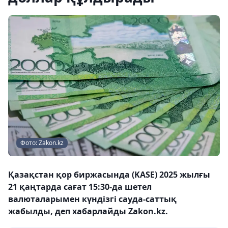
Фото: Zakon.kz
Қазақстан қор биржасында (KASE) 2025 жылғы
21 қаңтарда сағат 15:30-да шетел
валюталарымен күндізгі сауда-саттық
жабылды, деп хабарлайды Zakon.kz.