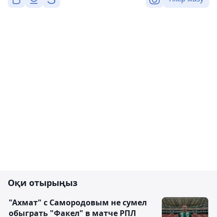
Оқи отырыңыз
"Ахмат" с Самородовым не сумел
обыграть "Факел" в матче РПЛ