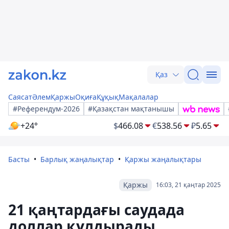
Қаз
Саясат
Әлем
Қаржы
Оқиға
Құқық
Мақалалар
#Референдум-2026
#Қазақстан мақтанышы
+24°
$
466.08
€
538.56
₽
5.65
Басты
Барлық жаңалықтар
Қаржы жаңалықтары
Қаржы
16:03, 21 қаңтар 2025
21 қаңтардағы саудада
доллар құлдырады