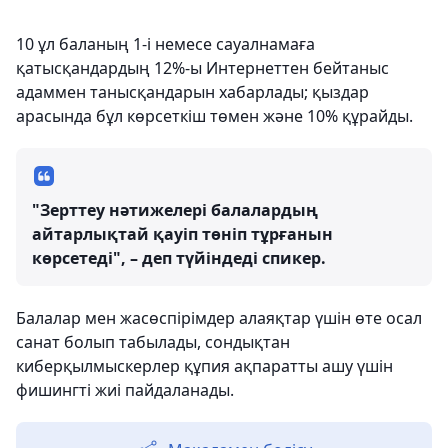
10 ұл баланың 1-і немесе сауалнамаға
қатысқандардың 12%-ы Интернеттен бейтаныс
адаммен танысқандарын хабарлады; қыздар
арасында бұл көрсеткіш төмен және 10% құрайды.
"Зерттеу нәтижелері балалардың
айтарлықтай қауіп төніп тұрғанын
көрсетеді", – деп түйіндеді спикер.
Балалар мен жасөспірімдер алаяқтар үшін өте осал
санат болып табылады, сондықтан
киберқылмыскерлер құпия ақпаратты ашу үшін
фишингті жиі пайдаланады.