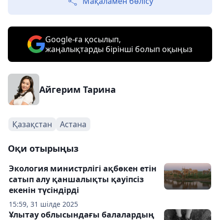
Мақаламен бөлісу
Google-ға қосылып,
жаңалықтарды бірінші болып оқыңыз
Айгерим Тарина
Қазақстан
Астана
Оқи отырыңыз
Экология министрлігі ақбөкен етін
сатып алу қаншалықты қауіпсіз
екенін түсіндірді
15:59, 31 шілде 2025
Ұлытау облысындағы балалардың