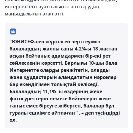
интернеттегі сауаттылығын арттырудың
маңыздылығын атап өтті.
"ЮНИСЕФ-пен жүргізген зерттеуіміз
балалардың жалпы саны 4,2%-ы 18 жастан
асқан бейтаныс адамдармен бір-екі рет
сөйлескенін көрсетті. Барлығы 10-шы бала
Интернетте оларды ренжітетін, оларды
және құрдастарын алаңдататын нәрселер
бар екендігімен толықтай келіседі.
Балалардың 11,1% -ы өздерінің жеке
фотосуреттерін немесе бейнелерін жеке
таныс емес біреуге жіберген, балалар бұл
туралы ешкімге айтпаған ", – деп түсіндірді
ол.