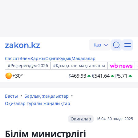
Қаз
Саясат
Әлем
Қаржы
Оқиға
Құқық
Мақалалар
#Референдум-2026
#Қазақстан мақтанышы
+30°
$
469.93
€
541.64
₽
5.71
Басты
Барлық жаңалықтар
Оқиғалар туралы жаңалықтар
Оқиғалар
16:04, 30 шілде 2025
Білім министрлігі