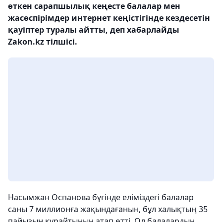
өткен сарапшылық кеңесте балалар мен
жасөспірімдер интернет кеңістігінде кездесетін
қауіптер туралы айтты, деп хабарлайды
Zakon.kz тілшісі.
Насымжан Оспанова бүгінде еліміздегі балалар
саны 7 миллионға жақындағанын, бұл халықтың 35
пайызын құрайтынын атап өтті. Ол балалардың