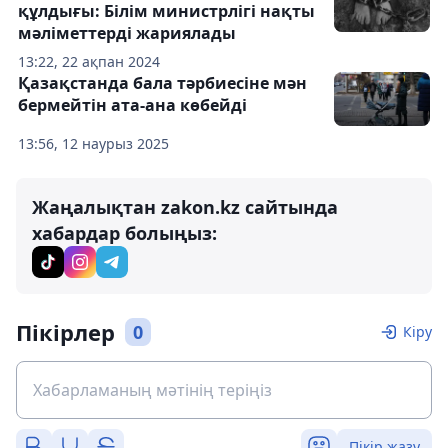
құлдығы: Білім министрлігі нақты
мәліметтерді жариялады
13:22, 22 ақпан 2024
Қазақстанда бала тәрбиесіне мән
бермейтін ата-ана көбейді
13:56, 12 наурыз 2025
Жаңалықтан zakon.kz сайтында
хабардар болыңыз:
Пікірлер
0
Кіру
Пікір жазу