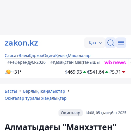
Қаз
Саясат
Әлем
Қаржы
Оқиға
Құқық
Мақалалар
#Референдум-2026
#Қазақстан мақтанышы
+31°
$
469.93
€
541.64
₽
5.71
Басты
Барлық жаңалықтар
Оқиғалар туралы жаңалықтар
Оқиғалар
14:08, 05 қыркүйек 2025
Алматыдағы "Манхэттен"