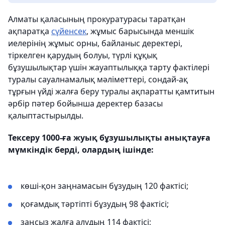
Алматы қаласының прокуратурасы таратқан
ақпаратқа
сүйенсек
, жұмыс барысында меншік
иелерінің жұмыс орны, байланыс деректері,
тіркелген қарудың болуы, түрлі құқық
бұзушылықтар үшін жауаптылыққа тарту фактілері
туралы сауалнамалық мәліметтері, сондай-ақ
тұрғын үйді жалға беру туралы ақпаратты қамтитын
әрбір пәтер бойынша деректер базасы
қалыптастырылды.
Тексеру 1000-ға жуық бұзушылықты анықтауға
мүмкіндік берді, олардың ішінде:
көші-қон заңнамасын бұзудың 120 фактісі;
қоғамдық тәртіпті бұзудың 98 фактісі;
заңсыз жалға алудың 114 фактісі;