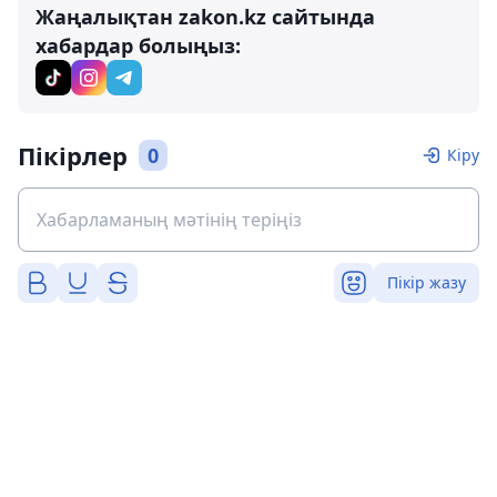
Жаңалықтан zakon.kz сайтында
хабардар болыңыз:
Пікірлер
0
Кіру
Пікір жазу