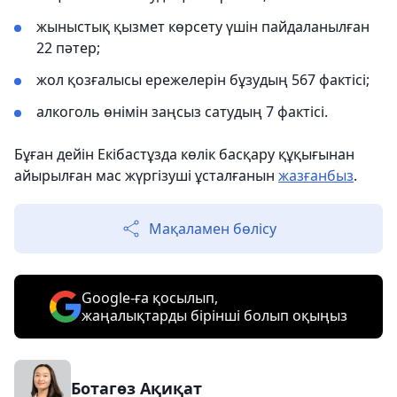
жыныстық қызмет көрсету үшін пайдаланылған
22 пәтер;
жол қозғалысы ережелерін бұзудың 567 фактісі;
алкоголь өнімін заңсыз сатудың 7 фактісі.
Бұған дейін Екібастұзда көлік басқару құқығынан
айырылған мас жүргізуші ұсталғанын
жазғанбыз
.
Мақаламен бөлісу
Google-ға қосылып,
жаңалықтарды бірінші болып оқыңыз
Ботагөз Ақиқат