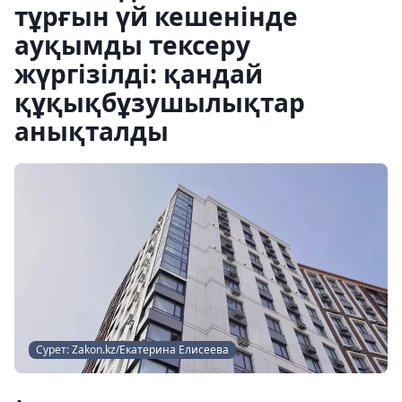
тұрғын үй кешенінде
ауқымды тексеру
жүргізілді: қандай
құқықбұзушылықтар
анықталды
Сурет: Zakon.kz/Екатерина Елисеева