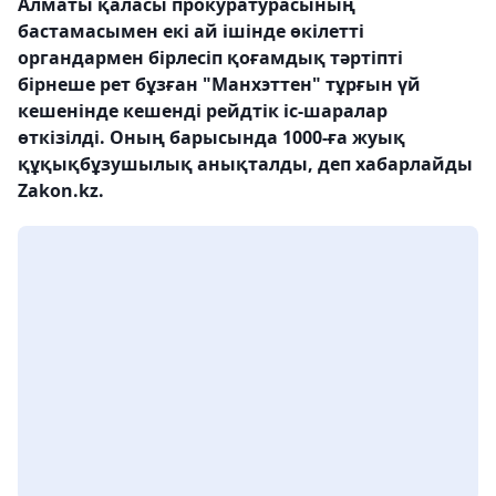
Алматы қаласы прокуратурасының
бастамасымен екі ай ішінде өкілетті
органдармен бірлесіп қоғамдық тәртіпті
бірнеше рет бұзған "Манхэттен" тұрғын үй
кешенінде кешенді рейдтік іс-шаралар
өткізілді. Оның барысында 1000-ға жуық
құқықбұзушылық анықталды, деп хабарлайды
Zakon.kz.