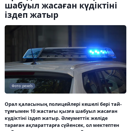
шабуыл жасаған күдіктіні
іздеп жатыр
Фото: pexels
Орал қаласының полицейлері кешелі бері тай-
тұяғымен 10 жастағы қызға шабуыл жасаған
күдіктіні іздеп жатыр. Әлеуметтік желіде
тараған ақпараттарға сүйенсек, ол мектептен