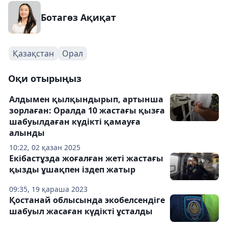
Ботагөз Ақиқат
Қазақстан
Орал
Оқи отырыңыз
Алдымен қылқындырып, артынша
зорлаған: Оралда 10 жастағы қызға
шабуылдаған күдікті қамауға
алынды
10:22, 02 қазан 2025
Екібастұзда жоғалған жеті жастағы
қызды ұшақпен іздеп жатыр
09:35, 19 қараша 2023
Қостанай облысында экобелсендіге
шабуыл жасаған күдікті ұсталды