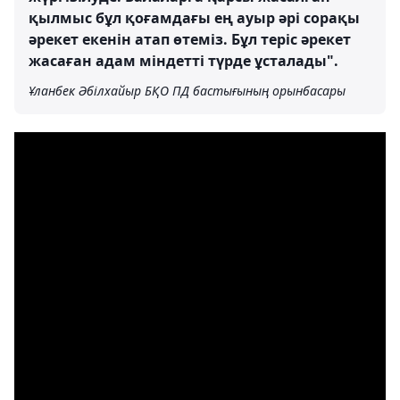
қылмыс бұл қоғамдағы ең ауыр әрі сорақы
әрекет екенін атап өтеміз. Бұл теріс әрекет
жасаған адам міндетті түрде ұсталады".
Ұланбек Әбілхайыр БҚО ПД бастығының орынбасары