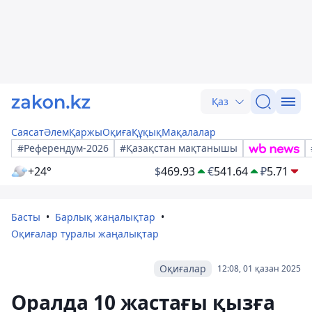
Қаз
Саясат
Әлем
Қаржы
Оқиға
Құқық
Мақалалар
#Референдум-2026
#Қазақстан мақтанышы
+24°
$
469.93
€
541.64
₽
5.71
Басты
Барлық жаңалықтар
Оқиғалар туралы жаңалықтар
Оқиғалар
12:08, 01 қазан 2025
Оралда 10 жастағы қызға