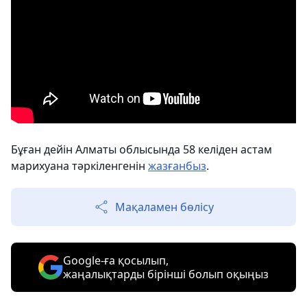
Бұған дейін Алматы облысында 58 келіден астам
марихуана тәркіленгенін
жазғанбыз
.
Мақаламен бөлісу
Google-ға қосылып,
жаңалықтарды бірінші болып оқыңыз