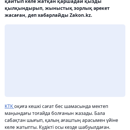
қайтып келе жатқан қаршадай қызды
қылқындырып, жыныстық зорлық әрекет
жасаған, деп хабарлайды Zakon.kz.
KTK
оқиға кешкі сағат бес шамасында мектеп
маңындағы тоғайда болғанын жазады. Бала
сабақтан шығып, қалың ағаштың арасымен үйіне
келе жатыпты. Күдікті осы кезде шабуылдаған.