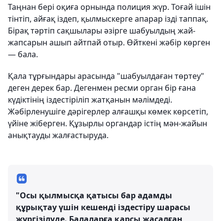
Таңнан бері оқиға орнында полиция жүр. Тоғай ішін
тінтіп, айғақ іздеп, қылмыскерге апарар ізді таппақ.
Бірақ тәртіп сақшылары әзірге шабуылдың жай-
жапсарын ашып айтпай отыр. Өйткені жәбір көрген
— бала.
Қала тұрғындары арасында "шабуылдаған төртеу"
деген дерек бар. Дегенмен ресми орган бір ғана
күдіктінің іздестіріліп жатқанын мәлімдеді.
Жәбірленушіге дәрігерлер алғашқы көмек көрсетіп,
үйіне жіберген. Құзырлы органдар істің мән-жайын
анықтауды жалғастыруда.
"Осы қылмысқа қатысы бар адамды
құрықтау үшін кешенді іздестіру шарасы
жүргізілуде. Балаларға қарсы жасалған