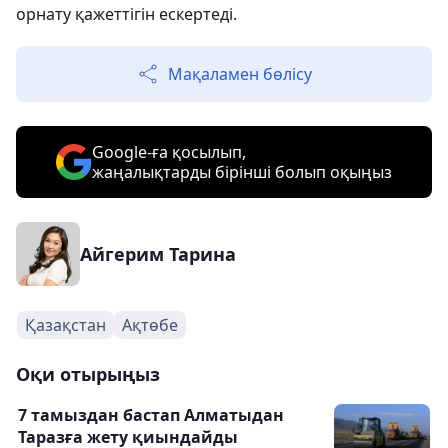
орнату қажеттігін ескертеді.
Мақаламен бөлісу
Google-ға қосылып,
жаңалықтарды бірінші болып оқыңыз
Айгерим Тарина
Қазақстан
Ақтөбе
Оқи отырыңыз
7 тамыздан бастап Алматыдан
Таразға жету қиындайды