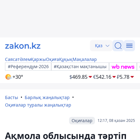
Қаз
Саясат
Әлем
Қаржы
Оқиға
Құқық
Мақалалар
#Референдум-2026
#Қазақстан мақтанышы
+30°
$
469.85
€
542.16
₽
5.78
Басты
Барлық жаңалықтар
Оқиғалар туралы жаңалықтар
Оқиғалар
12:17, 08 қазан 2025
Ақмола облысында тәртіп