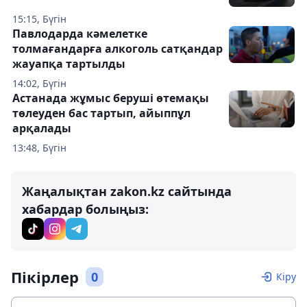
15:15, Бүгін
Павлодарда кәмелетке
толмағандарға алкоголь сатқандар
жауапқа тартылды
14:02, Бүгін
Астанада жұмыс беруші өтемақы
төлеуден бас тартып, айыппұл
арқалады
13:48, Бүгін
Жаңалықтан zakon.kz сайтында
хабардар болыңыз:
Пікірлер
0
Кіру