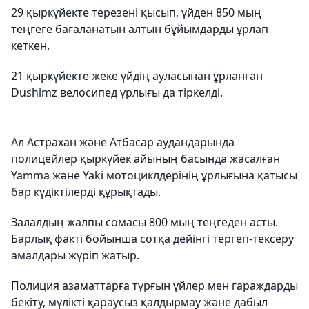
29 қыркүйекте терезені қысып, үйден 850 мың
теңгеге бағаланатын алтын бұйымдарды ұрлап
кеткен.
21 қыркүйекте жеке үйдің ауласынан ұрланған
Dushimz велосипед ұрлығы да тіркелді.
Ал Астрахан және Атбасар аудандарында
полицейлер қыркүйек айының басында жасалған
Yamma және Yaki мотоциклдерінің ұрлығына қатысы
бар күдіктілерді құрықтады.
Залалдың жалпы сомасы 800 мың теңгеден асты.
Барлық факті бойынша сотқа дейінгі тергеп-тексеру
амалдары жүріп жатыр.
Полиция азаматтарға тұрғын үйлер мен гараждарды
бекіту, мүлікті қараусыз қалдырмау және дабыл