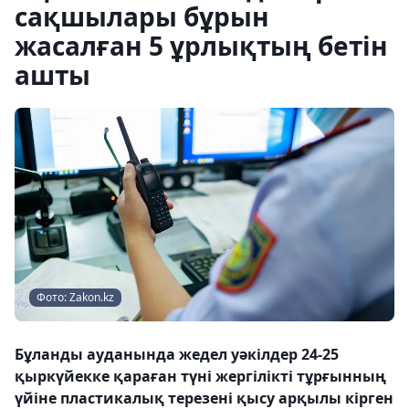
сақшылары бұрын
жасалған 5 ұрлықтың бетін
ашты
Фото: Zakon.kz
Бұланды ауданында жедел уәкілдер 24-25
қыркүйекке қараған түні жергілікті тұрғынның
үйіне пластикалық терезені қысу арқылы кірген