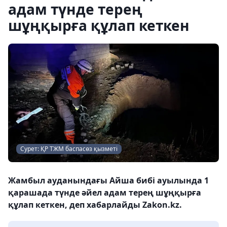
адам түнде терең
шұңқырға құлап кеткен
Сурет: ҚР ТЖМ баспасөз қызметі
Жамбыл ауданындағы Айша бибі ауылында 1
қарашада түнде әйел адам терең шұңқырға
құлап кеткен, деп хабарлайды Zakon.kz.