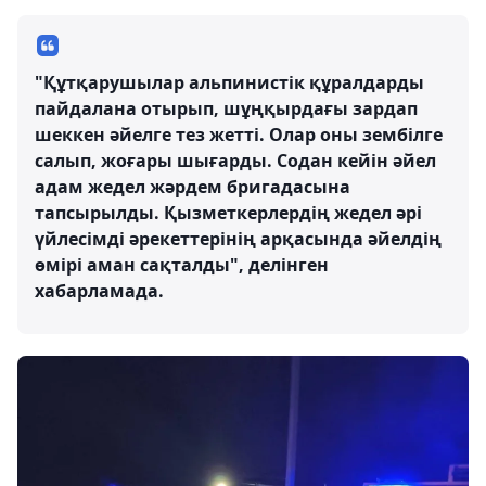
"Құтқарушылар альпинистік құралдарды
пайдалана отырып, шұңқырдағы зардап
шеккен әйелге тез жетті. Олар оны зембілге
салып, жоғары шығарды. Содан кейін әйел
адам жедел жәрдем бригадасына
тапсырылды. Қызметкерлердің жедел әрі
үйлесімді әрекеттерінің арқасында әйелдің
өмірі аман сақталды", делінген
хабарламада.