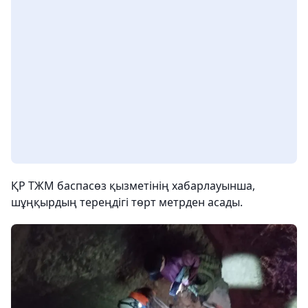
ҚР ТЖМ баспасөз қызметінің хабарлауынша,
шұңқырдың тереңдігі төрт метрден асады.