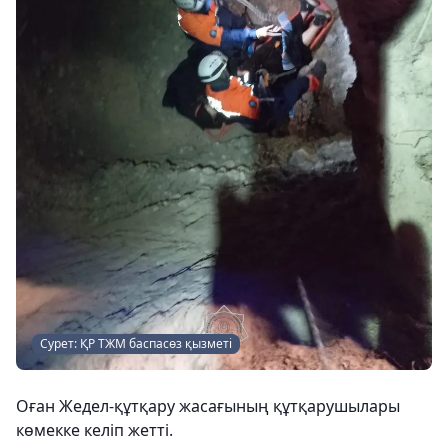
Сурет: ҚР ТЖМ баспасөз қызметі
Оған Жедел-құтқару жасағының құтқарушылары
көмекке келіп жетті.