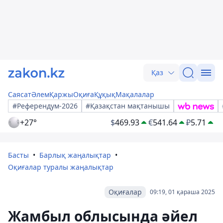
Қаз
Саясат
Әлем
Қаржы
Оқиға
Құқық
Мақалалар
#Референдум-2026
#Қазақстан мақтанышы
+27°
$
469.93
€
541.64
₽
5.71
Басты
Барлық жаңалықтар
Оқиғалар туралы жаңалықтар
Оқиғалар
09:19, 01 қараша 2025
Жамбыл облысында әйел