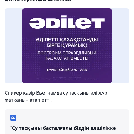
Спикер қазір Вьетнамда су тасқыны әлі жүріп
жатқанын атап өтті.
"Су тасқыны басталғалы біздің елшілікке