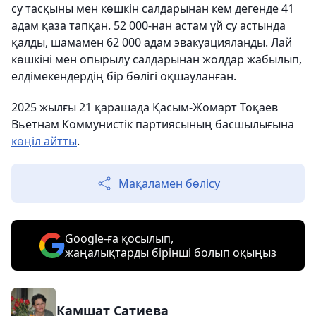
су тасқыны мен көшкін салдарынан кем дегенде 41
адам қаза тапқан. 52 000-нан астам үй су астында
қалды, шамамен 62 000 адам эвакуацияланды. Лай
көшкіні мен опырылу салдарынан жолдар жабылып,
елдімекендердің бір бөлігі оқшауланған.
2025 жылғы 21 қарашада Қасым-Жомарт Тоқаев
Вьетнам Коммунистік партиясының басшылығына
көңіл айтты
.
Мақаламен бөлісу
Google-ға қосылып,
жаңалықтарды бірінші болып оқыңыз
Камшат Сатиева