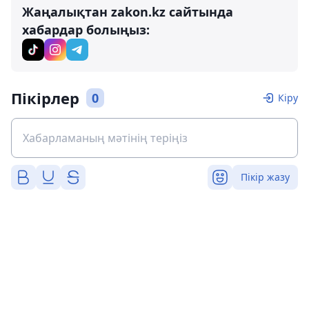
Жаңалықтан zakon.kz сайтында
хабардар болыңыз:
Пікірлер
0
Кіру
Пікір жазу