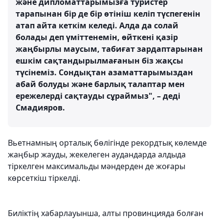
және дипломаттарымызға туристер
тарапынан бір де бір өтініш келіп түспегенін
атап айта кеткім келеді. Алда да солай
болады деп үміттенемін, өйткені қазір
жаңбырлы маусым, табиғат зардаптарынан
ешкім сақтандырылмағанын біз жақсы
түсінеміз. Сондықтан азаматтарымыздан
абай болуды және барлық талаптар мен
ережелерді сақтауды сұраймыз", – деді
Смадияров.
Вьетнамның орталық бөлігінде рекордтық көлемде
жаңбыр жауды, жекелеген аудандарда алдыда
тіркелген максимальды мәндерден де жоғары
көрсеткіш тіркелді.
Биліктің хабарлауынша, алты провинцияда болған