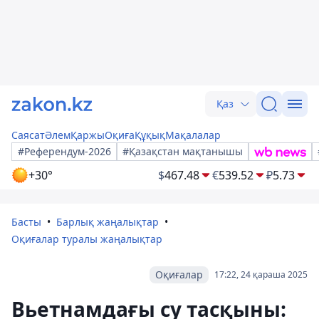
Қаз
Саясат
Әлем
Қаржы
Оқиға
Құқық
Мақалалар
#Референдум-2026
#Қазақстан мақтанышы
+30°
$
467.48
€
539.52
₽
5.73
Басты
Барлық жаңалықтар
Оқиғалар туралы жаңалықтар
Оқиғалар
17:22, 24 қараша 2025
Вьетнамдағы су тасқыны: