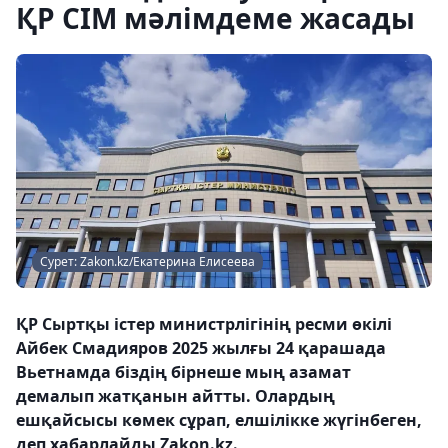
ҚР СІМ мәлімдеме жасады
Сурет: Zakon.kz/Екатерина Елисеева
ҚР Сыртқы істер министрлігінің ресми өкілі
Айбек Смадияров 2025 жылғы 24 қарашада
Вьетнамда біздің бірнеше мың азамат
демалып жатқанын айтты. Олардың
ешқайсысы көмек сұрап, елшілікке жүгінбеген,
деп хабарлайды Zakon.kz.