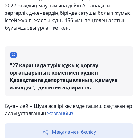
2022 жылдың маусымына дейін Астанадағы
зергерлік дүкендердің бірінде сатушы болып жұмыс
істей жүріп, жалпы құны 156 млн теңгеден асатын
бұйымдарды ұрлап кеткен.
"27 қарашада түрік құқық қорғау
органдарының көмегімен күдікті
Қазақстанға депортацияланып, қамауға
алынды",- делінген ақпаратта.
Бұған дейін Шуда аса ірі көлемде гашиш сақтаған ер
адам ұсталғанын
жазғанбыз
.
Мақаламен бөлісу