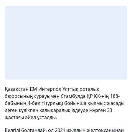
Қазақстан ІІМ Интерпол Ұлттық орталық
бюросының сұрауымен Стамбулда ҚР ҚК-нің 188-
бабының 4-бөлігі (ұрлық) бойынша қылмыс жасады
деген күдікпен халықаралық іздеуде жүрген 33
жастағы әйел ұсталды.
Белгілі болғандай, ол 2021 жылдың желтоқсанынан