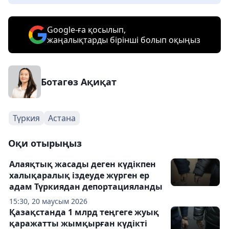
Google-ға қосылып,
жаңалықтарды бірінші болып оқыңыз
Ботагөз Ақиқат
Түркия
Астана
Оқи отырыңыз
Алаяқтық жасады деген күдікпен
халықаралық іздеуде жүрген ер
адам Түркиядан депортацияланды
15:30, 20 маусым 2026
Қазақстанда 1 млрд теңгеге жуық
қаражатты жымқырған күдікті