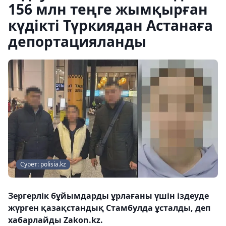
156 млн теңге жымқырған
күдікті Түркиядан Астанаға
депортацияланды
Сурет: polisia.kz
Зергерлік бұйымдарды ұрлағаны үшін іздеуде
жүрген қазақстандық Стамбулда ұсталды, деп
хабарлайды Zakon.kz.