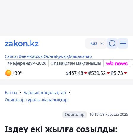
Қаз
Саясат
Әлем
Қаржы
Оқиға
Құқық
Мақалалар
#Референдум-2026
#Қазақстан мақтанышы
+30°
$
467.48
€
539.52
₽
5.73
Басты
Барлық жаңалықтар
Оқиғалар туралы жаңалықтар
Оқиғалар
10:19, 28 қараша 2025
Іздеу екі жылға созылды: