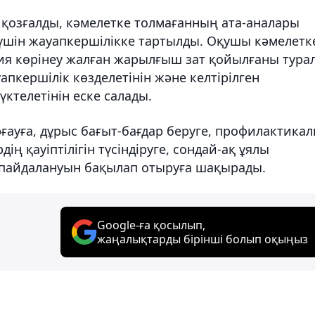
 қозғалды, кәмелетке толмағанның ата-аналары
 үшін жауапкершілікке тартылды. Оқушы кәмелетк
ия көрінеу жалған жарылғыш зат қойылғаны тура
пкершілік көзделетінін және келтірілген
ктелетінін еске салады.
ауға, дұрыс бағыт-бағдар беруге, профилактика
ің қауіптілігін түсіндіруге, сондай-ақ ұялы
і пайдалануын бақылап отыруға шақырады.
Google-ға қосылып,
жаңалықтарды бірінші болып оқыңыз