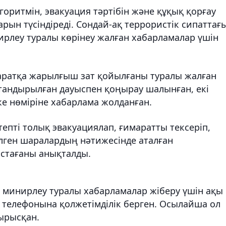
горитмін, эвакуация тәртібін және құқық қорғау
рын түсіндіреді. Сондай-ақ террористік сипаттағ
ирлеу туралы көрінеу жалған хабарламалар үшін
маратқа жарылғыш зат қойылғаны туралы жалған
тандырылған дауыспен қоңырау шалынған, екі
е нөміріне хабарлама жолданған.
епті толық эвакуациялап, ғимаратты тексеріп,
зілген шаралардың нәтижесінде аталған
стағаны анықталды.
н минирлеу туралы хабарламалар жіберу үшін ақы
ң телефонына қолжетімділік берген. Осылайша ол
тырысқан.