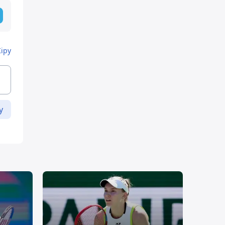
Кіру
у