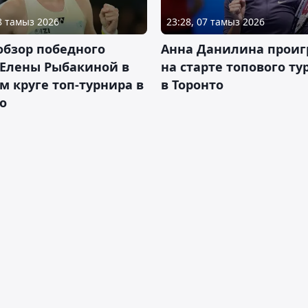
08 тамыз 2026
23:28, 07 тамыз 2026
обзор победного
Анна Данилина проиг
 Елены Рыбакиной в
на старте топового ту
м круге топ-турнира в
в Торонто
о