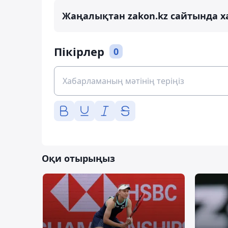
Жаңалықтан zakon.kz сайтында х
Пікірлер
0
Оқи отырыңыз