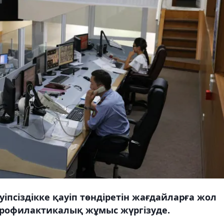
псіздікке қауіп төндіретін жағдайларға жол
профилактикалық жұмыс жүргізуде.