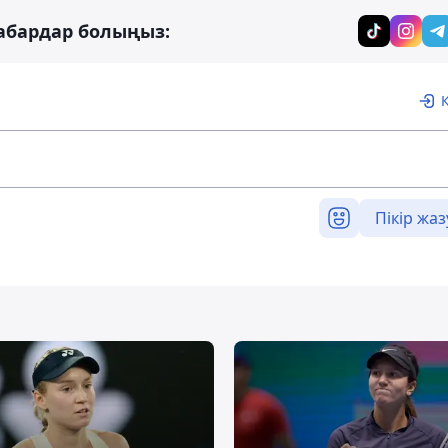
абардар болыңыз:
Пікір жаз