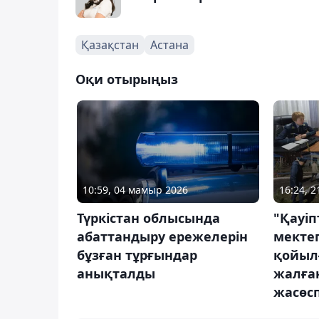
Қазақстан
Астана
Оқи отырыңыз
10:59, 04 мамыр 2026
16:24, 2
Түркістан облысында
"Қауіпт
абаттандыру ережелерін
мекте
бұзған тұрғындар
қойыл
анықталды
жалған
жасөсп