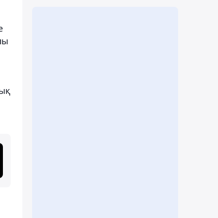
е
лы
лық