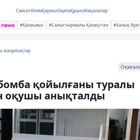
Саясат
Әлем
Қаржы
Оқиға
Құқық
Мақалалар
#Қазақмыс
#Салыстырмалы Қазақстан
#Халық бухг
лы жаңалықтар
Оқиғал
 бомба қойылғаны туралы
ен оқушы анықталды