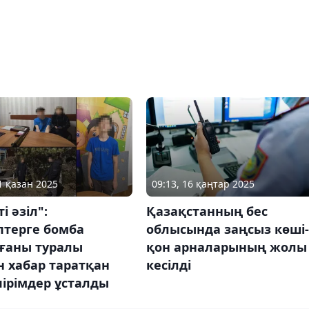
1 қазан 2025
09:13, 16 қаңтар 2025
і әзіл":
Қазақстанның бес
птерге бомба
облысында заңсыз көші-
ғаны туралы
қон арналарының жолы
 хабар таратқан
кесілді
ірімдер ұсталды