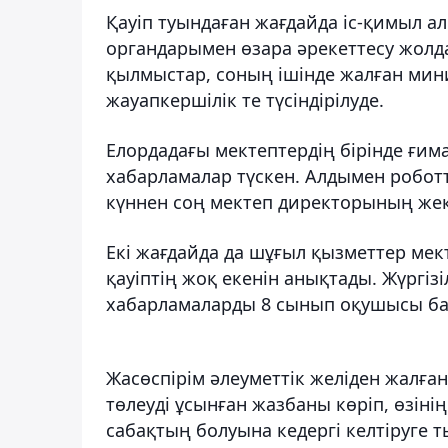
Қауіп туындаған жағдайда іс-қимыл ал
органдарымен өзара әрекеттесу жолда
қылмыстар, соның ішінде жалған мин
жауапкершілік те түсіндірілуде.
Елордадағы мектептердің бірінде ғи
хабарламалар түскен. Алдымен робот
күннен соң мектеп директорының жек
Екі жағдайда да шұғыл қызметтер мект
қауіптің жоқ екенін анықтады. Жүргі
хабарламаларды 8 сынып оқушысы ба
Жасөспірім әлеуметтік желіден жалға
төлеуді ұсынған жазбаны көріп, өзіні
сабақтың болуына кедергі келтіруге 