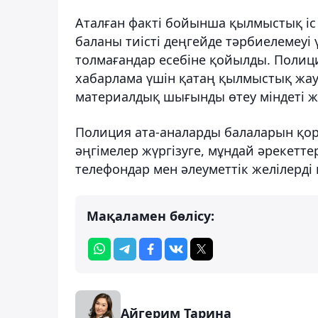
Аталған факті бойынша қылмыстық іс
баланы тиісті деңгейде тәрбиелемеуі
толмағандар есебіне қойылды. Полиц
хабарлама үшін қатаң қылмыстық жауа
материалдық шығынды өтеу міндеті жү
Полиция ата-аналарды балаларын қорғ
әңгімелер жүргізуге, мұндай әрекеттерд
телефондар мен әлеуметтік желілерд
Мақаламен бөлісу:
Айгерим Тарина