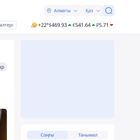
Алматы
Қаз
+22°
$
469.93
€
541.64
₽
5.71
алтері
ар
Соңғы
Танымал