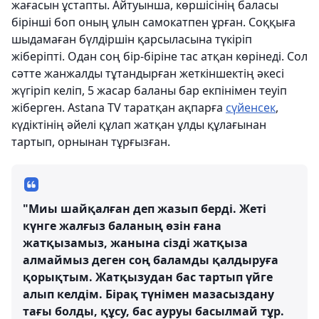
жағасын ұстапты. Айтуынша, көршісінің баласы
бірінші боп оның ұлын самокатпен ұрған. Соққыға
шыдамаған бүлдіршін қарсыласына түкіріп
жіберіпті. Одан соң бір-біріне тас атқан көрінеді. Сол
сәтте жанжалды тұтандырған жеткіншектің әкесі
жүгіріп келіп, 5 жасар баланы бар екпінімен теуіп
жіберген. Astana TV таратқан ақпарға
сүйенсек
,
күдіктінің әйелі құлап жатқан ұлды құлағынан
тартып, орнынан тұрғызған.
"Миы шайқалған деп жазып берді. Жеті
күнге жалғыз баланың өзін ғана
жатқызамыз, жанына сізді жатқыза
алмаймыз деген соң баламды қалдыруға
қорықтым. Жатқызудан бас тартып үйге
алып келдім. Бірақ түнімен мазасыздану
тағы болды, құсу, бас ауруы басылмай тұр.