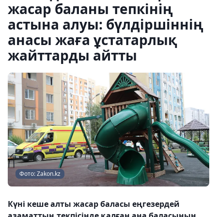
жасар баланы тепкінің
астына алуы: бүлдіршіннің
анасы жаға ұстатарлық
жайттарды айтты
Фото: Zakon.kz
Күні кеше алты жасар баласы еңгезердей
азаматтың текпісінде қалған ана баласының