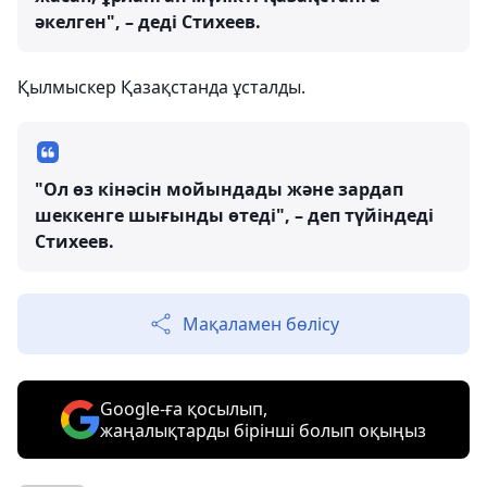
әкелген", – деді Стихеев.
Қылмыскер Қазақстанда ұсталды.
"Ол өз кінәсін мойындады және зардап
шеккенге шығынды өтеді", – деп түйіндеді
Стихеев.
Мақаламен бөлісу
Google-ға қосылып,
жаңалықтарды бірінші болып оқыңыз