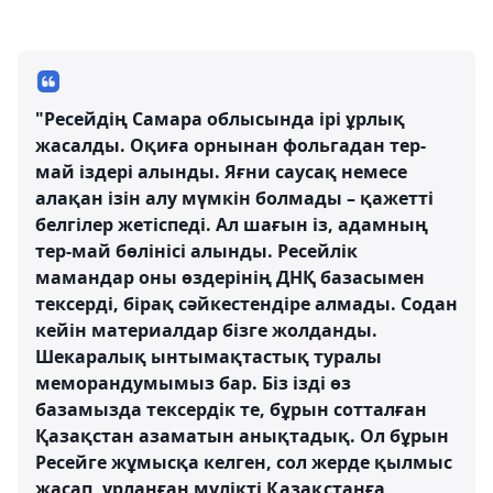
"Ресейдің Самара облысында ірі ұрлық
жасалды. Оқиға орнынан фольгадан тер-
май іздері алынды. Яғни саусақ немесе
алақан ізін алу мүмкін болмады – қажетті
белгілер жетіспеді. Ал шағын із, адамның
тер-май бөлінісі алынды. Ресейлік
мамандар оны өздерінің ДНҚ базасымен
тексерді, бірақ сәйкестендіре алмады. Содан
кейін материалдар бізге жолданды.
Шекаралық ынтымақтастық туралы
меморандумымыз бар. Біз ізді өз
базамызда тексердік те, бұрын сотталған
Қазақстан азаматын анықтадық. Ол бұрын
Ресейге жұмысқа келген, сол жерде қылмыс
жасап, ұрланған мүлікті Қазақстанға