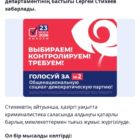
департаментінің бастығы Сергей Стихеев
хабарлады.
Стихеевтің айтуынша, қазіргі уақытта
криминалистика саласында алдыңғы қатарлы
барлық мемлекеттермен тығыз жұмыс жүргізілуде.
Ол бір мысалды келтірді: