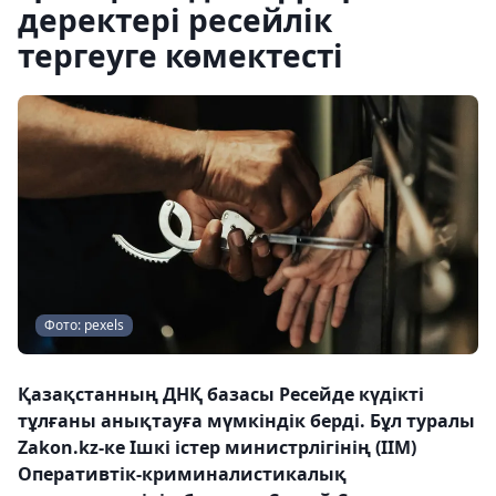
деректері ресейлік
тергеуге көмектесті
Фото: pexels
Қазақстанның ДНҚ базасы Ресейде күдікті
тұлғаны анықтауға мүмкіндік берді. Бұл туралы
Zakon.kz-ке Ішкі істер министрлігінің (ІІМ)
Оперативтік-криминалистикалық