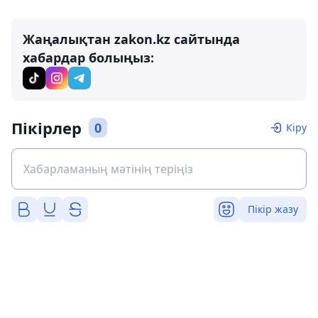
Жаңалықтан zakon.kz сайтында
хабардар болыңыз:
Пікірлер
0
Кіру
Пікір жазу