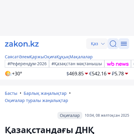
Қаз
Саясат
Әлем
Қаржы
Оқиға
Құқық
Мақалалар
#Референдум-2026
#Қазақстан мақтанышы
+30°
$
469.85
€
542.16
₽
5.78
Басты
Барлық жаңалықтар
Оқиғалар туралы жаңалықтар
Оқиғалар
10:04, 08 желтоқсан 2025
Қазақстандағы ДНҚ