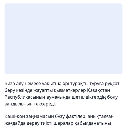
Виза алу немесе уақытша әрі тұрақты тұруға рұқсат
беру кезінде жауапты қызметкерлер Қазақстан
Республикасының аумағында шетелдіктердің болу
заңдылығын тексереді.
Көші-қон заңнамасын бұзу фактілері анықталған
жағдайда дереу тиісті шаралар қабылданатыны