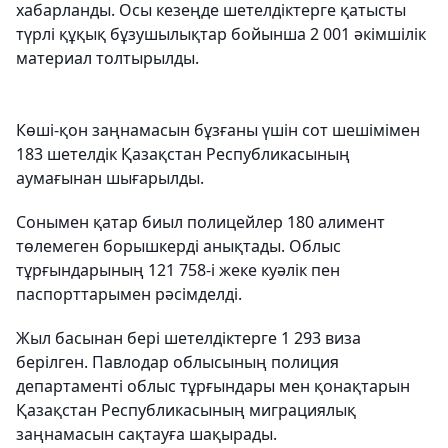
хабарланды. Осы кезеңде шетелдіктерге қатысты
түрлі құқық бұзушылықтар бойынша 2 001 әкімшілік
материал толтырылды.
Көші-қон заңнамасын бұзғаны үшін сот шешімімен
183 шетелдік Қазақстан Республикасының
аумағынан шығарылды.
Сонымен қатар биыл полицейлер 180 алимент
төлемеген борышкерді анықтады. Облыс
тұрғындарының 121 758-і жеке куәлік пен
паспорттарымен рәсімделді.
Жыл басынан бері шетелдіктерге 1 293 виза
берілген. Павлодар облысының полиция
департаменті облыс тұрғындары мен қонақтарын
Қазақстан Республикасының миграциялық
заңнамасын сақтауға шақырады.