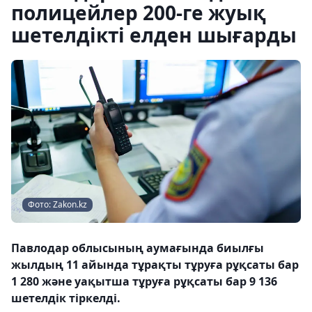
полицейлер 200-ге жуық
шетелдікті елден шығарды
Фото: Zakon.kz
Павлодар облысының аумағында биылғы
жылдың 11 айында тұрақты тұруға рұқсаты бар
1 280 және уақытша тұруға рұқсаты бар 9 136
шетелдік тіркелді.