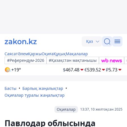
Қаз
Саясат
Әлем
Қаржы
Оқиға
Құқық
Мақалалар
#Референдум-2026
#Қазақстан мақтанышы
+19°
$
467.48
€
539.52
₽
5.73
Басты
Барлық жаңалықтар
Оқиғалар туралы жаңалықтар
Оқиғалар
13:37, 10 желтоқсан 2025
Павлодар облысында