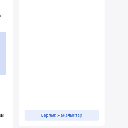
қ
ев
Барлық жаңалықтар