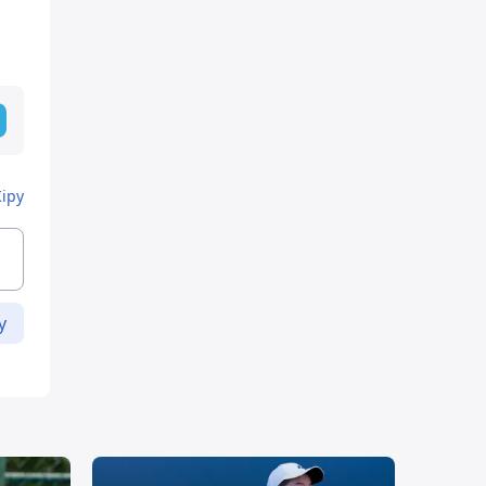
Кіру
у