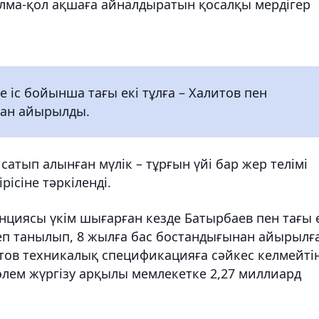
лма-қол ақшаға айналдыратын қосалқы мердігер
е іс бойынша тағы екі тұлға – Халитов пен
нан айырылды.
атып алынған мүлік – тұрғын үйі бар жер телімі
ісіне тәркіленді.
анциясы үкім шығарған кезде Батырбаев пен тағы 
деп танылып, 8 жылға бас бостандығынан айырылғ
итов техникалық спецификацияға сәйкес келмейті
лем жүргізу арқылы мемлекетке 2,27 миллиард