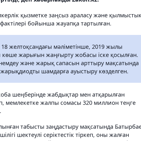
керлік қызметке заңсыз араласу және қылмысты
фактілері бойынша жауапқа тартылған.
 18 желтоқсандағы мәліметінше, 2019 жылы
 көше жарығын жаңғырту жобасы іске қосылған.
үнемдеу және жарық сапасын арттыру мақсатында
н жарықдиодты шамдарға ауыстыру көзделген.
 жоба шеңберінде жабдықтар мен атқарылған
п, мемлекетке жалпы сомасы 320 миллион теңге
.
лынған табысты заңдастыру мақсатында Батырба
лігі шектеулі серіктестік тіркеп, оны жалған