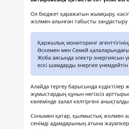
Ол бюджет қаражатын жымқыру, кәсіп
жолмен алынған табысты заңдастыру 
Қаржылық мониторинг агенттігінің
Өскемен мен Семей қалаларындағы
Жоба аясында электр энергиясын 
ескі шамдарды энергия үнемдейті
Алайда тергеу барысында күдіктілер
жұмыстардың құнын негізсіз арттыры
көлемінде залал келтіргені анықталды
Сонымен қатар, қылмыстық жолмен а
сенімді адамдарының атына жауапкерші