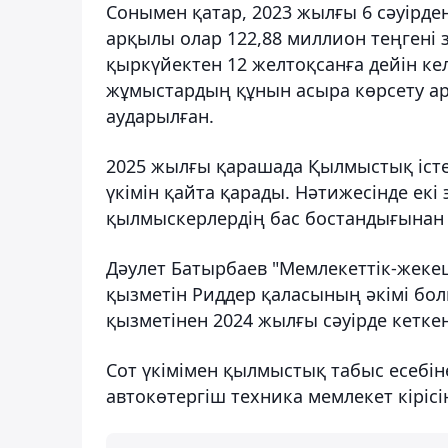
Сонымен қатар, 2023 жылғы 6 сәуірден
арқылы олар 122,88 миллион теңгені 
қыркүйектен 12 желтоқсанға дейін ке
жұмыстардың құнын асыра көрсету а
аударылған.
2025 жылғы қарашада Қылмыстық істер
үкімін қайта қарады. Нәтижесінде ек
қылмыскерлердің бас бостандығынан 
Дәулет Батырбаев "Мемлекеттік-жекеш
қызметін Риддер қаласының әкімі болы
қызметінен 2024 жылғы сәуірде кеткен
Сот үкімімен қылмыстық табыс есебіне
автокөтергіш техника мемлекет кірісін