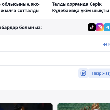
е облысының экс-
Талдықорғанда Серік
8 жылға сотталды
Күдебаевқа үкім шықты
абардар болыңыз:
Пікір жаз