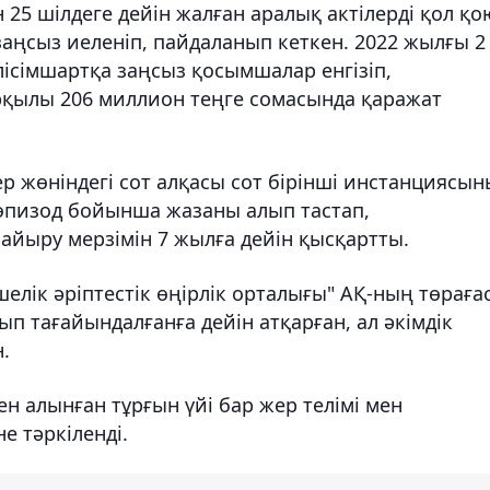
 25 шілдеге дейін жалған аралық актілерді қол қо
заңсыз иеленіп, пайдаланып кеткен. 2022 жылғы 2
лісімшартқа заңсыз қосымшалар енгізіп,
рқылы 206 миллион теңге сомасында қаражат
 жөніндегі сот алқасы сот бірінші инстанциясы
і эпизод бойынша жазаны алып тастап,
айыру мерзімін 7 жылға дейін қысқартты.
елік әріптестік өңірлік орталығы" АҚ-ның төраға
п тағайындалғанға дейін атқарған, ал әкімдік
.
н алынған тұрғын үйі бар жер телімі мен
е тәркіленді.