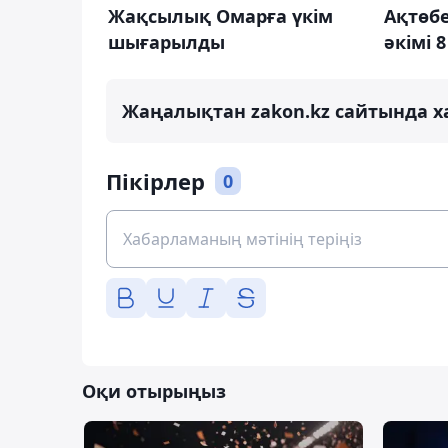
Жақсылық Омарға үкім
Ақтөб
шығарылды
әкімі 
Жаңалықтан zakon.kz сайтында х
Пікірлер
0
Оқи отырыңыз