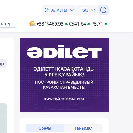
Алматы
Қаз
+33°
$
469.93
€
541.64
₽
5.71
алтері
ар
і
Соңғы
Танымал