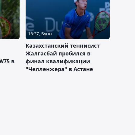
16:27, Бүгін
Казахстанский теннисист
Жалгасбай пробился в
W75 в
финал квалификации
"Челленжера" в Астане