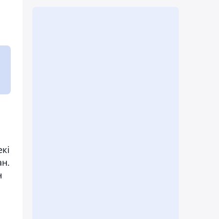
екі
ан.
н