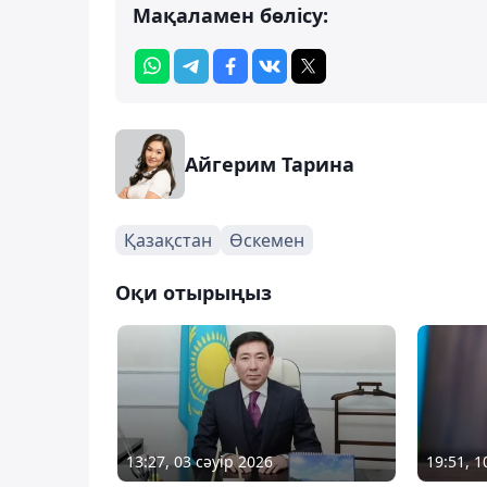
Мақаламен бөлісу:
Айгерим Тарина
Қазақстан
Өскемен
Оқи отырыңыз
13:27, 03 сәуір 2026
19:51, 1