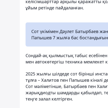
келісімшарттар арқылы қаражатты қо
ұйым ретінде пайдаланған.
Сот үкімімен Дәулет Батырбаев жән
Папышев 7 жылға бас бостандығы
Сондай-ақ қылмыстық табыс есебінен с
мен автокөтергіш техника мемлекет кір
2025 жылғы шілдеде сот бірінші инст
тұлға – Халитов пен Папышев кінәлі 
Сот мәліметінше, Батырбаев пен Хал
жарықдиодты шамдарды қабылдап, тө
теңге залал келтірген.