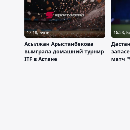
17:18, Бүгін
16:53, Б
Асылжан Арыстанбекова
Дастан
выиграла домашний турнир
запас
ITF в Астане
матч "