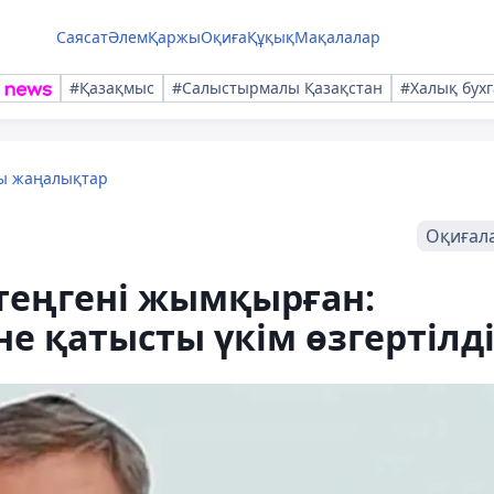
Саясат
Әлем
Қаржы
Оқиға
Құқық
Мақалалар
#Қазақмыс
#Салыстырмалы Қазақстан
#Халық бухг
лы жаңалықтар
Оқиғал
теңгені жымқырған:
не қатысты үкім өзгертілд