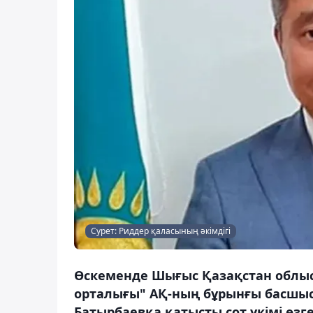
Сурет: Риддер қаласының әкімдігі
Өскеменде Шығыс Қазақстан облысы
орталығы" АҚ-ның бұрынғы басшысы
Батырбаевқа қатысты сот үкімі өзге