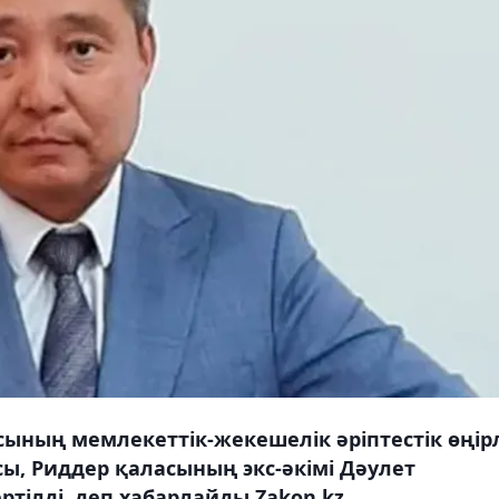
ның мемлекеттік-жекешелік әріптестік өңір
, Риддер қаласының экс-әкімі Дәулет
ртілді, деп хабарлайды Zakon.kz.