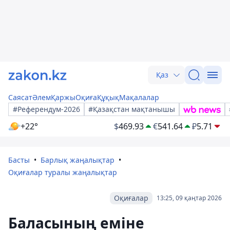
Қаз
Саясат
Әлем
Қаржы
Оқиға
Құқық
Мақалалар
#Референдум-2026
#Қазақстан мақтанышы
+22°
$
469.93
€
541.64
₽
5.71
Басты
Барлық жаңалықтар
Оқиғалар туралы жаңалықтар
Оқиғалар
13:25, 09 қаңтар 2026
Баласының еміне