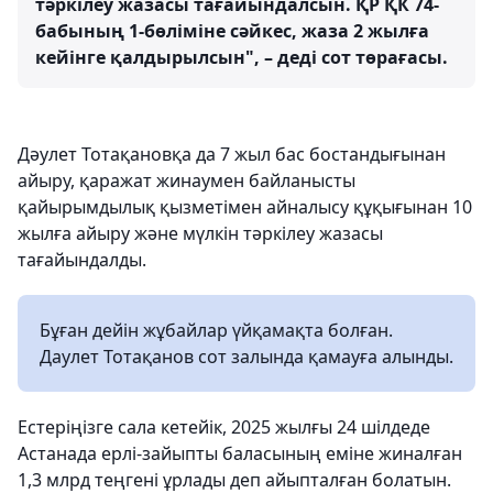
тәркілеу жазасы тағайындалсын. ҚР ҚК 74-
бабының 1-бөліміне сәйкес, жаза 2 жылға
кейінге қалдырылсын", – деді сот төрағасы.
Дәулет Тотақановқа да 7 жыл бас бостандығынан
айыру, қаражат жинаумен байланысты
қайырымдылық қызметімен айналысу құқығынан 10
жылға айыру және мүлкін тәркілеу жазасы
тағайындалды.
Бұған дейін жұбайлар үйқамақта болған.
Даулет Тотақанов сот залында қамауға алынды.
Естеріңізге сала кетейік, 2025 жылғы 24 шілдеде
Астанада ерлі-зайыпты баласының еміне жиналған
1,3 млрд теңгені ұрлады деп айыпталған болатын.