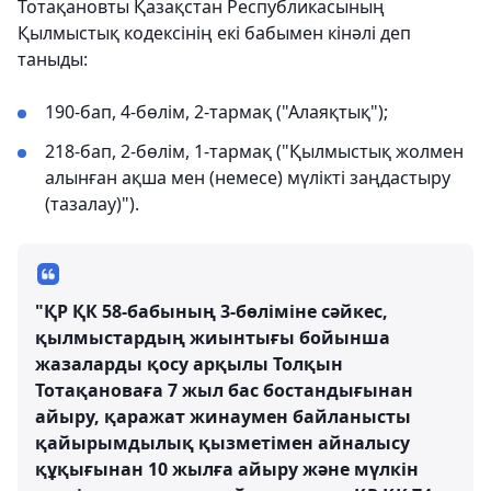
Тотақановты Қазақстан Республикасының
Қылмыстық кодексінің екі бабымен кінәлі деп
таныды:
190-бап, 4-бөлім, 2-тармақ ("Алаяқтық");
218-бап, 2-бөлім, 1-тармақ ("Қылмыстық жолмен
алынған ақша мен (немесе) мүлікті заңдастыру
(тазалау)").
"ҚР ҚК 58-бабының 3-бөліміне сәйкес,
қылмыстардың жиынтығы бойынша
жазаларды қосу арқылы Толқын
Тотақановаға 7 жыл бас бостандығынан
айыру, қаражат жинаумен байланысты
қайырымдылық қызметімен айналысу
құқығынан 10 жылға айыру және мүлкін