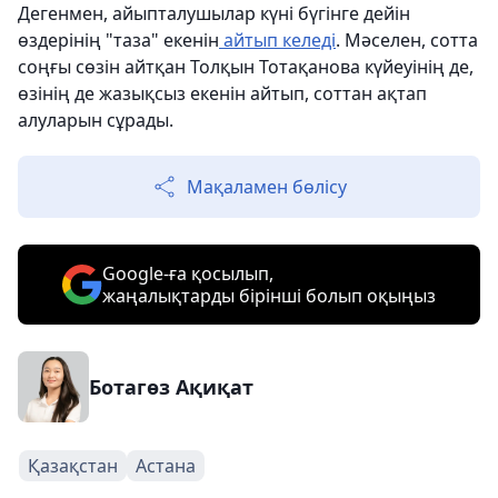
Дегенмен, айыпталушылар күні бүгінге дейін
өздерінің "таза" екенін
айтып келеді
. Мәселен, сотта
соңғы сөзін айтқан Толқын Тотақанова күйеуінің де,
өзінің де жазықсыз екенін айтып, соттан ақтап
алуларын сұрады.
Мақаламен бөлісу
Google-ға қосылып,
жаңалықтарды бірінші болып оқыңыз
Ботагөз Ақиқат
Қазақстан
Астана