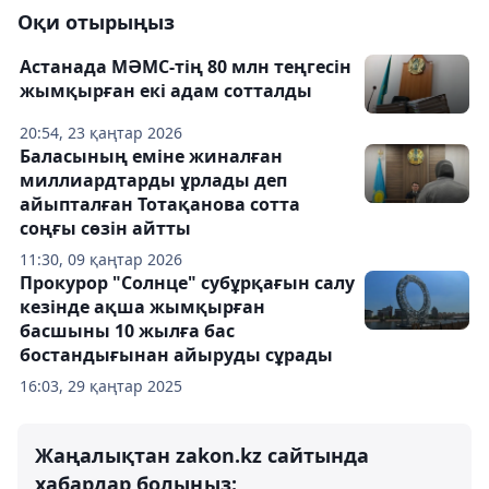
Оқи отырыңыз
Астанада МӘМС-тің 80 млн теңгесін
жымқырған екі адам сотталды
20:54, 23 қаңтар 2026
Баласының еміне жиналған
миллиардтарды ұрлады деп
айыпталған Тотақанова сотта
соңғы сөзін айтты
11:30, 09 қаңтар 2026
Прокурор "Солнце" субұрқағын салу
кезінде ақша жымқырған
басшыны 10 жылға бас
бостандығынан айыруды сұрады
16:03, 29 қаңтар 2025
Жаңалықтан zakon.kz сайтында
хабардар болыңыз: