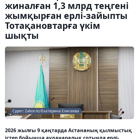
жиналған 1,3 млрд теңгені
жымқырған ерлі-зайыпты
Тотақановтарға үкім
шықты
Сурет: Zakon.kz/Екатерина Елисеева
2026 жылғы 9 қаңтарда Астананың қылмыстық
істер бойынша ауданаралық сотында ерлі-