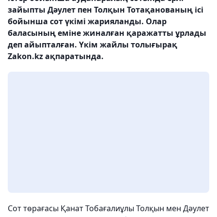
зайыпты Дәулет пен Толқын Тотақанованың ісі
бойынша сот үкімі жарияланды. Олар
баласының еміне жиналған қаражатты ұрлады
деп айыпталған. Үкім жайлы толығырақ
Zakon.kz ақпаратында.
Сот төрағасы Қанат Тобағалиұлы Толқын мен Дәулет