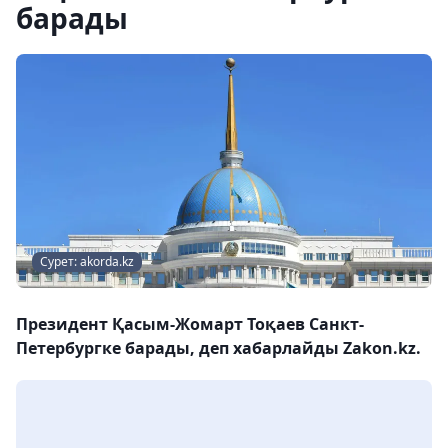
барады
Сурет: akorda.kz
Президент Қасым-Жомарт Тоқаев Санкт-
Петербургке барады, деп хабарлайды Zakon.kz.