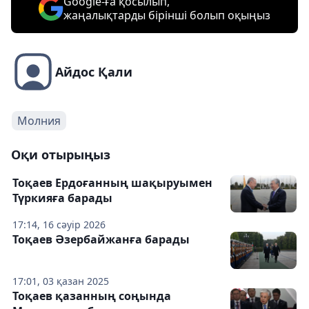
Google-ға қосылып,
жаңалықтарды бірінші болып оқыңыз
Айдос Қали
Молния
Оқи отырыңыз
Тоқаев Ердоғанның шақыруымен
Түркияға барады
17:14, 16 сәуір 2026
Тоқаев Әзербайжанға барады
17:01, 03 қазан 2025
Тоқаев қазанның соңында