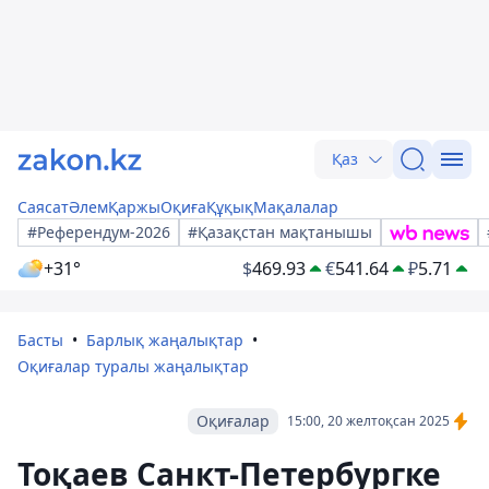
Қаз
Саясат
Әлем
Қаржы
Оқиға
Құқық
Мақалалар
#Референдум-2026
#Қазақстан мақтанышы
+31°
$
469.93
€
541.64
₽
5.71
Басты
Барлық жаңалықтар
Оқиғалар туралы жаңалықтар
Оқиғалар
15:00, 20 желтоқсан 2025
Тоқаев Санкт-Петербургке