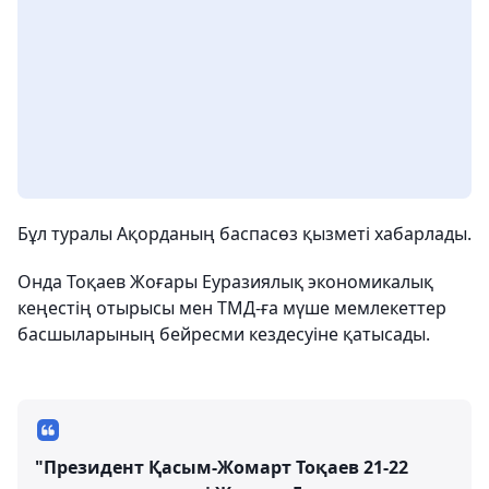
Бұл туралы Ақорданың баспасөз қызметі хабарлады.
Онда Тоқаев Жоғары Еуразиялық экономикалық
кеңестің отырысы мен ТМД-ға мүше мемлекеттер
басшыларының бейресми кездесуіне қатысады.
"Президент Қасым-Жомарт Тоқаев 21-22