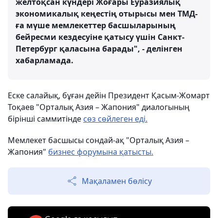
желтоқсан күндері Жоғары Еуразиялық
экономикалық кеңестің отырысы мен ТМД-
ға мүше мемлекеттер басшыларының
бейресми кездесуіне қатысу үшін Санкт-
Петербург қаласына барады", - делінген
хабарламада.
Еске салайық, бұған дейін Президент Қасым-Жомарт
Тоқаев "Орталық Азия – Жапония" диалогының
бірінші саммитінде
сөз сөйлеген еді.
Мемлекет басшысы сондай-ақ "Орталық Азия –
Жапония"
бизнес форумына қатысты.
Мақаламен бөлісу