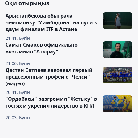
Оқи отырыңыз
Арыстанбекова обыграла
чемпионку "Уимблдона" на пути к
двум финалам ITF в Астане
21:41, Бүгін
Самат Смаков официально
возглавил "Атырау"
21:06, Бүгін
Дастан Сатпаев завоевал первый
предсезонный трофей с "Челси"
(видео)
20:41, Бүгін
"Ордабасы" разгромил "Жетысу" в
гостях и укрепил лидерство в КПЛ
20:03, Бүгін