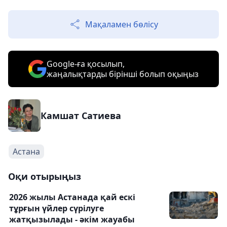
Мақаламен бөлісу
Google-ға қосылып,
жаңалықтарды бірінші болып оқыңыз
Камшат Сатиева
Астана
Оқи отырыңыз
2026 жылы Астанада қай ескі
тұрғын үйлер сүрілуге
жатқызылады - әкім жауабы