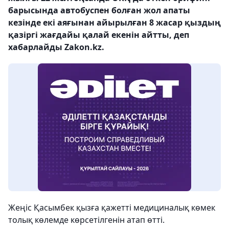
барысында автобуспен болған жол апаты
кезінде екі аяғынан айырылған 8 жасар қыздың
қазіргі жағдайы қалай екенін айтты, деп
хабарлайды Zakon.kz.
Жеңіс Қасымбек қызға қажетті медициналық көмек
толық көлемде көрсетілгенін атап өтті.