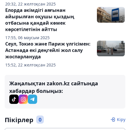
20:32, 22 желтоқсан 2025
Елорда әкімдігі аяғынан
айырылған оқушы қыздың
отбасына қандай көмек
көрсетілетінін айтты
17:55, 06 маусым 2025
Сеул, Токио және Париж үлгісімен:
Астанада екі деңгейлі жол салу
жоспарлануда
15:52, 22 желтоқсан 2025
Жаңалықтан zakon.kz сайтында
хабардар болыңыз:
Пікірлер
0
Кіру