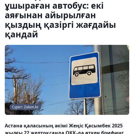
ұшыраған автобус: екі
аяғынан айырылған
қыздың қазіргі жағдайы
қандай
Сурет: Zakon.kz
Астана қаласының әкімі Жеңіс Қасымбек 2025
жылғы 22 желтоқсанда ОКҚ-да өткен брифинг