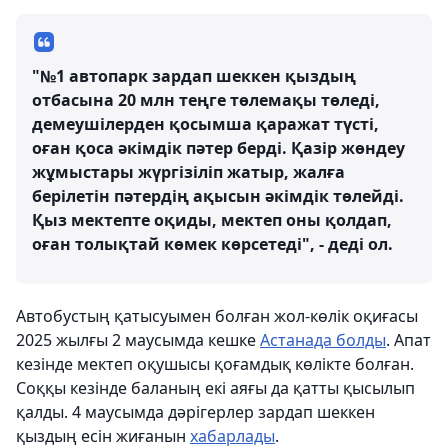
"№1 автопарк зардап шеккен қыздың
отбасына 20 млн теңге төлемақы төледі,
демеушілерден қосымша қаражат түсті,
оған қоса әкімдік пәтер берді. Қазір жөндеу
жұмыстары жүргізіліп жатыр, жалға
берілетін пәтердің ақысын әкімдік төлейді.
Қыз мектепте оқиды, мектеп оны қолдап,
оған толықтай көмек көрсетеді", - деді ол.
Автобустың қатысуымен болған жол-көлік оқиғасы
2025 жылғы 2 маусымда кешке
Астанада болды
. Апат
кезінде мектеп оқушысы қоғамдық көлікте болған.
Соққы кезінде баланың екі аяғы да қатты қысылып
қалды. 4 маусымда дәрігерлер зардап шеккен
қыздың есін жиғанын
хабарлады
.