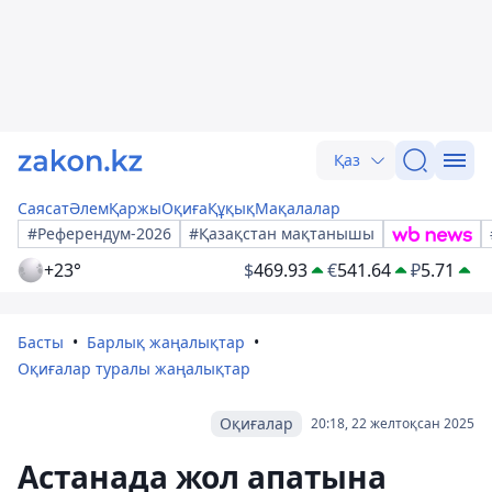
Қаз
Саясат
Әлем
Қаржы
Оқиға
Құқық
Мақалалар
#Референдум-2026
#Қазақстан мақтанышы
+23°
$
469.93
€
541.64
₽
5.71
Басты
Барлық жаңалықтар
Оқиғалар туралы жаңалықтар
Оқиғалар
20:18, 22 желтоқсан 2025
Астанада жол апатына