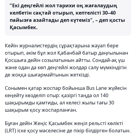
"Екі деңгейлі жол тарихи оң жағалаудың
келбетін сақтай отырып, кептелісті 30–40
пайызға азайтады деп күтеміз", – деп қосты
Қасымбек.
Кейін журналистердің сұрақтарына жауап бере
отырып, әкім бұл жол Қабанбай батыр даңғылынан
Қосшыға дейін созылатынын айтты. Сондай-ақ үш
және одан да көп деңгейлі жолдар салу мүмкіндігін
де жоққа шығармайтынын жеткізді.
Сонымен қатар жоспар бойынша Bus Lane жүйесін
кеңейту көзделіп отыр: қазіргі таңда ол 140
шақырымды қамтиды, ал келесі жылы тағы 30
шақырым қосу жоспарланған.
Бұған дейін Жеңіс Қасымбек жеңіл рельсті көлікті
(LRT) іске қосу мәселесіне де пікір білдірген болатын.