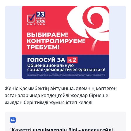
Жеңіс Қасымбектің айтуынша, әлемнің көптеген
астаналарында көпдеңгейлі жолдар бірнеше
жылдан бері тиімді жұмыс істеп келеді.
"Қажетті шешімдердің бірі – көпдеңгейлі