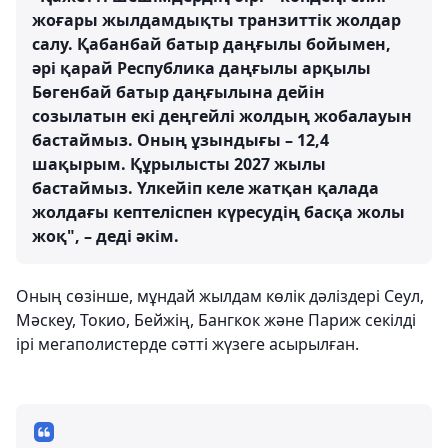
жоғары жылдамдықты транзиттік жолдар
салу. Қабанбай батыр даңғылы бойымен,
әрі қарай Республика даңғылы арқылы
Бөгенбай батыр даңғылына дейін
созылатын екі деңгейлі жолдың жобалауын
бастаймыз. Оның ұзындығы – 12,4
шақырым. Құрылысты 2027 жылы
бастаймыз. Үлкейіп келе жатқан қалада
жолдағы кептеліспен күресудің басқа жолы
жоқ", – деді әкім.
Оның сөзінше, мұндай жылдам көлік дәліздері Сеул,
Мәскеу, Токио, Бейжің, Бангкок және Париж секілді
ірі мегаполистерде сәтті жүзеге асырылған.