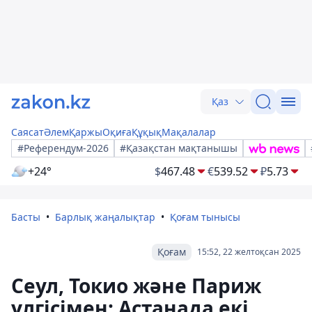
Қаз
Саясат
Әлем
Қаржы
Оқиға
Құқық
Мақалалар
#Референдум-2026
#Қазақстан мақтанышы
+24°
$
467.48
€
539.52
₽
5.73
Басты
Барлық жаңалықтар
Қоғам тынысы
Қоғам
15:52, 22 желтоқсан 2025
Сеул, Токио және Париж
үлгісімен: Астанада екі