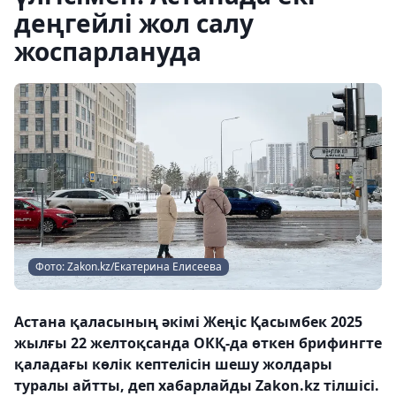
деңгейлі жол салу
жоспарлануда
Фото: Zakon.kz/Екатерина Елисеева
Астана қаласының әкімі Жеңіс Қасымбек 2025
жылғы 22 желтоқсанда ОКҚ-да өткен брифингте
қаладағы көлік кептелісін шешу жолдары
туралы айтты, деп хабарлайды Zakon.kz тілшісі.