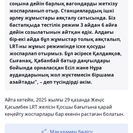
соңына дейін барлық вагондарды жеткізу
жоспарланып отыр. Станциялардың ішкі
әрлеу жұмыстары аяқталу сатысында. Біз
бастапқыда тестілік режим 3 айдан 6 айға
дейін созылатынын айтқан едік. Алдағы
бір-екі айда бұл жұмыстар толық аяқталып,
LRT-ны жұмыс режимінде іске қосуды
жоспарлап отырмыз. Бұл әсіресе Қалдаяқов,
Сығанақ, Қабанбай батыр даңғылдары
бойында орналасқан Есіл және Нұра
аудандарының жол жүктемесін біршама
азайтады", – деп түсіндірді әкім.
Айта кетейік, 2025 жылғы 29 қазанда Жеңіс
Қасымбек LRT желісін Қосшы бағытына қарай
кеңейту жоспарлары бар екенін растаған болатын.
Мақаламен бөлісу