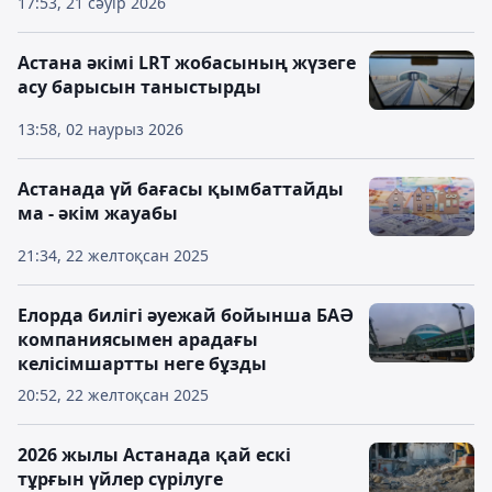
17:53, 21 сәуір 2026
Астана әкімі LRT жобасының жүзеге
асу барысын таныстырды
13:58, 02 наурыз 2026
Астанада үй бағасы қымбаттайды
ма - әкім жауабы
21:34, 22 желтоқсан 2025
Елорда билігі әуежай бойынша БАӘ
компаниясымен арадағы
келісімшартты неге бұзды
20:52, 22 желтоқсан 2025
2026 жылы Астанада қай ескі
тұрғын үйлер сүрілуге