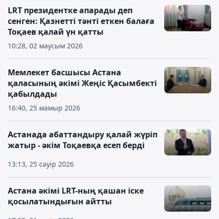
LRT президентке апарады деп
сенген: Қазнетті тәнті еткен балаға
Тоқаев қалай үн қатты
10:28, 02 маусым 2026
Мемлекет басшысы Астана
қаласының әкімі Жеңіс Қасымбекті
қабылдады
16:40, 25 мамыр 2026
Астанада абаттандыру қалай жүріп
жатыр - әкім Тоқаевқа есеп берді
13:13, 25 сәуір 2026
Астана әкімі LRT-ның қашан іске
қосылатындығын айтты