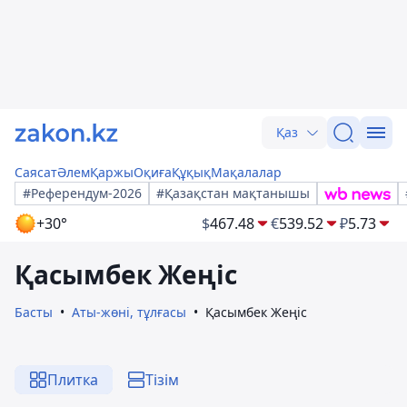
Қаз
Саясат
Әлем
Қаржы
Оқиға
Құқық
Мақалалар
#Референдум-2026
#Қазақстан мақтанышы
+30°
$
467.48
€
539.52
₽
5.73
Қасымбек Жеңіс
Басты
Аты-жөні, тұлғасы
Қасымбек Жеңіс
Плитка
Тізім