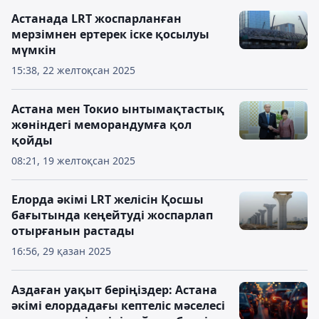
Астанада LRT жоспарланған
мерзімнен ертерек іске қосылуы
мүмкін
15:38, 22 желтоқсан 2025
Астана мен Токио ынтымақтастық
жөніндегі меморандумға қол
қойды
08:21, 19 желтоқсан 2025
Елорда әкімі LRT желісін Қосшы
бағытында кеңейтуді жоспарлап
отырғанын растады
16:56, 29 қазан 2025
Аздаған уақыт беріңіздер: Астана
әкімі елордадағы кептеліс мәселесі