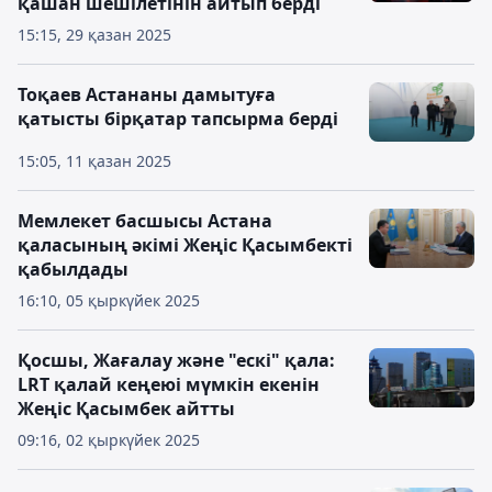
қашан шешілетінін айтып берді
15:15, 29 қазан 2025
Тоқаев Астананы дамытуға
қатысты бірқатар тапсырма берді
15:05, 11 қазан 2025
Мемлекет басшысы Астана
қаласының әкімі Жеңіс Қасымбекті
қабылдады
16:10, 05 қыркүйек 2025
Қосшы, Жағалау және "ескі" қала:
LRT қалай кеңеюі мүмкін екенін
Жеңіс Қасымбек айтты
09:16, 02 қыркүйек 2025