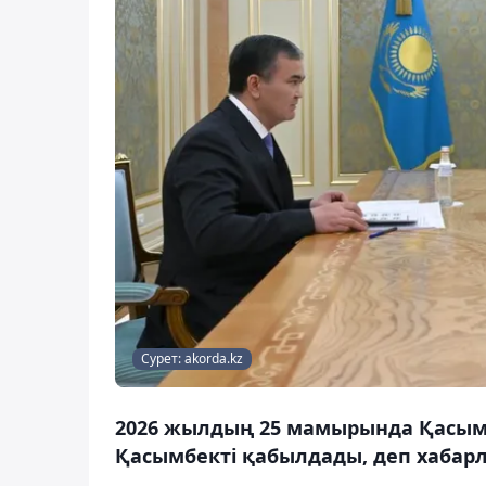
Сурет: akorda.kz
2026 жылдың 25 мамырында Қасым-
Қасымбекті қабылдады, деп хабарл