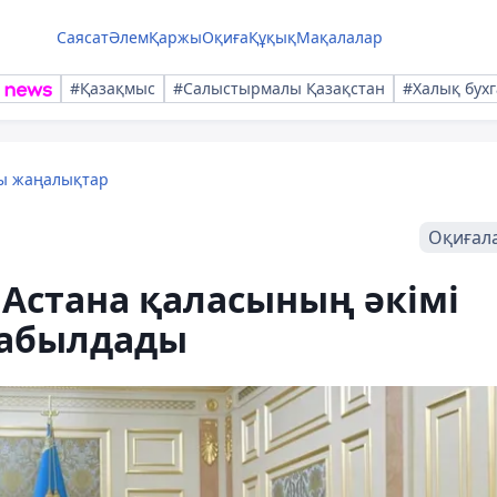
Саясат
Әлем
Қаржы
Оқиға
Құқық
Мақалалар
#Қазақмыс
#Салыстырмалы Қазақстан
#Халық бухг
лы жаңалықтар
Оқиғал
Астана қаласының әкімі
қабылдады