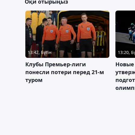
Оқи отырыңыз
13:42, Бүгін
13:20, Б
Клубы Премьер-лиги
Новые
понесли потери перед 21-м
утверж
туром
подго
олимп