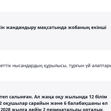
сін жандандыру мақсатында жобаның екінші
меттік нысандардың құрылысы, тұрғын үй алаптар
теп салынған. Ал жаңа оқу жылында 12 білім
2 оқушылар сарайын және 6 балабақшаны ел
. 2028 жылға дейін 2 перинатальды орталық,