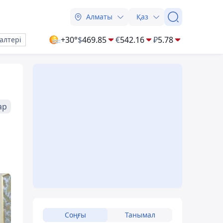
Алматы
Қаз
+30°
$
469.85
€
542.16
₽
5.78
алтері
ар
Соңғы
Танымал