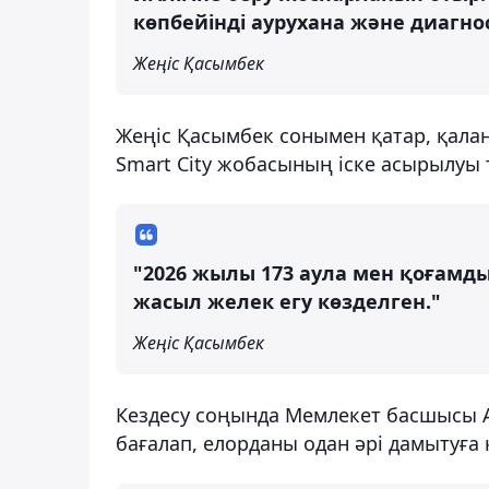
көпбейінді аурухана және диагн
Жеңіс Қасымбек
Жеңіс Қасымбек сонымен қатар, қал
Smart City жобасының іске асырылуы 
"2026 жылы 173 аула мен қоғамдық
жасыл желек егу көзделген."
Жеңіс Қасымбек
Кездесу соңында Мемлекет басшысы А
бағалап, елорданы одан әрі дамытуға 