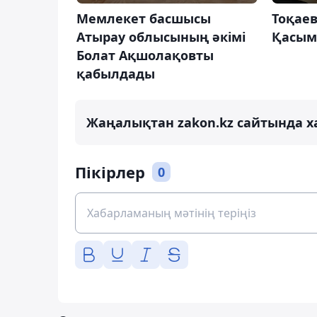
Мемлекет басшысы
Тоқаев
Атырау облысының әкімі
Қасым
Болат Ақшолақовты
қабылдады
Жаңалықтан zakon.kz сайтында х
Пікірлер
0