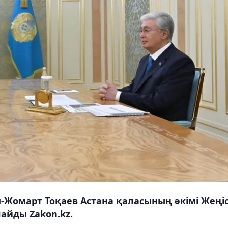
Жомарт Тоқаев Астана қаласының әкімі Жеңі
айды Zakon.kz.