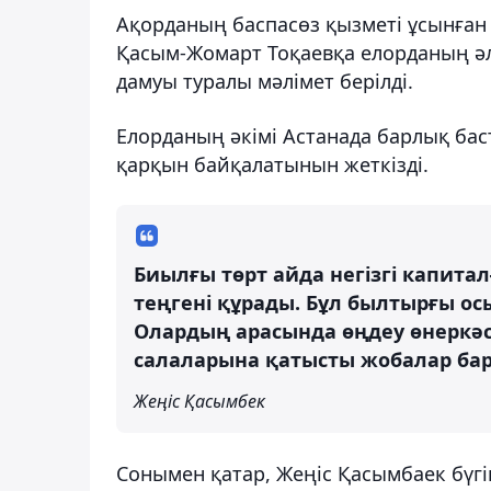
Ақорданың баспасөз қызметі ұсынған 
Қасым-Жомарт Тоқаевқа елорданың ә
дамуы туралы мәлімет берілді.
Елорданың әкімі Астанада барлық ба
қарқын байқалатынын жеткізді.
Биылғы төрт айда негізгі капита
теңгені құрады. Бұл былтырғы ос
Олардың арасында өңдеу өнеркәсіб
салаларына қатысты жобалар бар
Жеңіс Қасымбек
Сонымен қатар, Жеңіс Қасымбаек бүгін