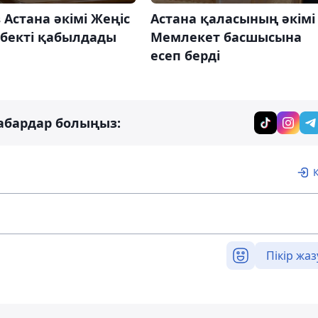
 Астана әкімі Жеңіс
Астана қаласының әкімі
бекті қабылдады
Мемлекет басшысына
есеп берді
абардар болыңыз:
Пікір жаз