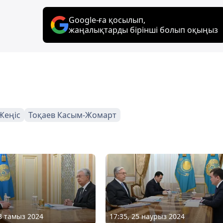
Google-ға қосылып,
жаңалықтарды бірінші болып оқыңыз
Жеңіс
Тоқаев Касым-Жомарт
13 тамыз 2024
17:35, 25 наурыз 2024