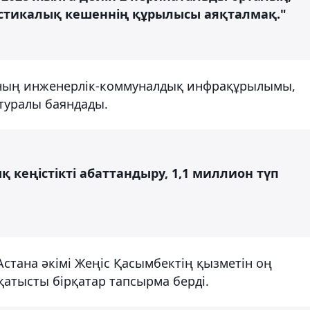
остикалық кешеннің құрылысы аяқталмақ."
аның инженерлік-коммуналдық инфрақұрылымы,
туралы баяндады.
 кеңістікті абаттандыру, 1,1 миллион түп
стана әкімі Жеңіс Қасымбектің қызметін оң
қатысты бірқатар тапсырма берді.