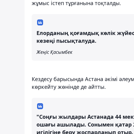
жұмыс істеп тұрғанына тоқталды.
Елорданың қоғамдық көлік жүйе
кезеңі пысықталуда.
Жеңіс Қасымбек
Кездесу барысында Астана әкімі әлеу
көркейту жөнінде де айтты.
"Соңғы жылдары Астанада 44 мек
ошағы ашылады. Сонымен қатар 
игілігіне беру жоспарланып отыр