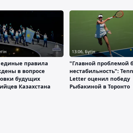
үгін
13:06, Бүгін
 единые правила
"Главной проблемой 
дены в вопросе
нестабильность": Tenn
товки будущих
Letter оценил победу
ийцев Казахстана
Рыбакиной в Торонто