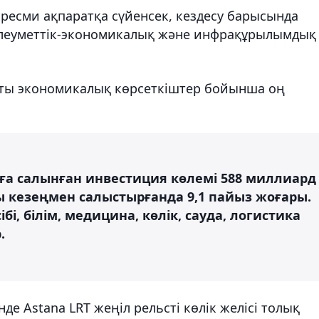
ресми ақпаратқа сүйенсек, кездесу барысында
леуметтік-экономикалық және инфрақұрылымдық
сты экономикалық көрсеткіштер бойынша оң
лға салынған инвестиция көлемі 588 миллиард
ы кезеңмен салыстырғанда 9,1 пайыз жоғары.
і, білім, медицина, көлік, сауда, логистика
.
де Astana LRT жеңіл рельсті көлік желісі толық