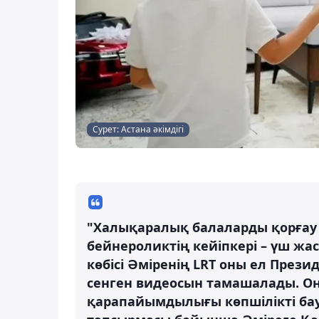
Сурет: Астана әкімдігі
"Халықаралық балаларды қорғау кү
бейнероликтің кейіпкері – үш ж
көбісі Әміренің LRT оны ел Пре
сенген видеосын тамашалады. Оны
қарапайымдылығы көпшілікті ба