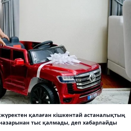
н жүректен қалаған кішкентай астаналықтың
назарынан тыс қалмады, деп хабарлайды