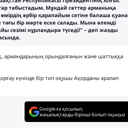
ақстан Республикасы Президентінің Алғыс
қтар табыстадым. Мұндай сәттер арманыңа
, өмірдің әрбір қарапайым сәтіне балаша қуана
н тағы бір мәрте еске салады. Мына әлемді
йы сезімі нұрландыра түседі!" – деп жазды
асында.
ық, армандарының орындалғанын және шаттыққа
орғау күнінде бір топ оқушы Ақорданы аралап
Google-ға қосылып,
жаңалықтарды бірінші болып оқыңыз