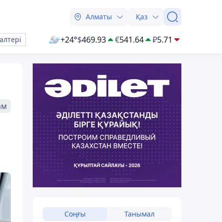
Алматы
Қаз
+24°
$
469.93
€
541.64
₽
5.71
алтері
ам
Соңғы
Танымал