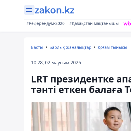
#Референдум-2026
#Қазақстан мақтанышы
Басты
Барлық жаңалықтар
Қоғам тынысы
10:28, 02 маусым 2026
LRT президентке апа
тәнті еткен балаға 