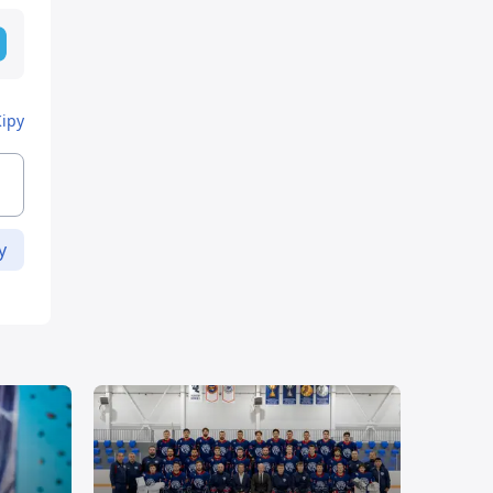
Кіру
у