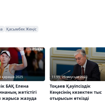
на
Қасымбек Жеңіс
10 қараша 2025
11:55, 25 маусым 2023
ік БАҚ Елена
Тоқаев Қауіпсіздік
наның жетістігі
Кеңесінің кезектен тыс
 жарыса жазуда
отырысын өткізді