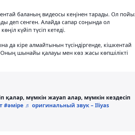
кентай баланың видеосы кеңінен тарады. Ол пойы
ды деп сенген. Алайда сапар соңында ол
көңіл күйіп түсіп кетеді.
на да кіре алмайтынын түсіндіргенде, кішкентай
. Оның шынайы қалауы мен көз жасы көпшілікті
п қалар, мүмкін жауап алар, мүмкін кездесіп
т
#әміре
♬ оригинальный звук – Iliyas