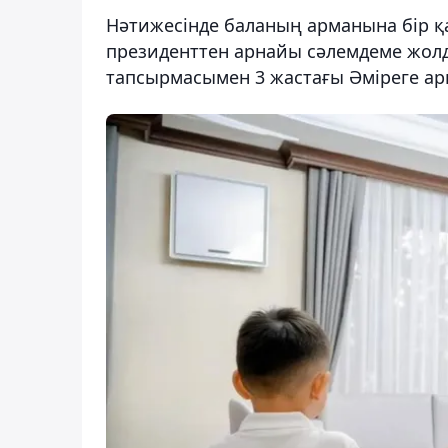
Нәтижесінде баланың арманына бір қ
президенттен арнайы сәлемдеме жолд
тапсырмасымен 3 жастағы Әміреге а