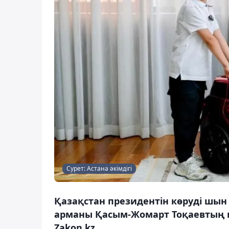
Сурет: Астана әкімдігі
Қазақстан президентін көруді шы
арманы Қасым-Жомарт Тоқаевтың 
Zakon.kz.