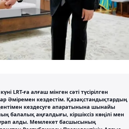
ні LRT-ға алғаш мінген сәті түсірілген
асар Әміремен кездестім. Қазақстандықтардың
зидентімен кездесуге апаратынына шынайы
ң балалық аңғалдығы, кіршіксіз көңілі мен
урап алды. Мемлекет басшысының