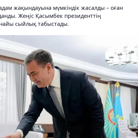
адам жақындауына мүмкіндік жасалды – оған
анды. Жеңіс Қасымбек президенттің
рнайы сыйлық табыстады.