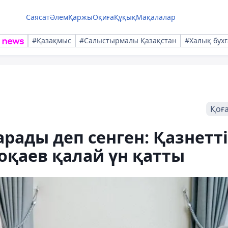
Саясат
Әлем
Қаржы
Оқиға
Құқық
Мақалалар
#Қазақмыс
#Салыстырмалы Қазақстан
#Халық бухг
Қоғ
рады деп сенген: Қазнетті
Тоқаев қалай үн қатты