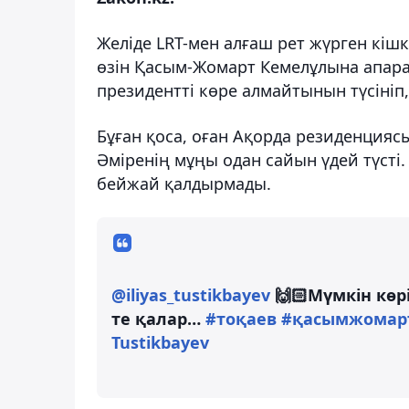
Желіде LRT-мен алғаш рет жүрген кіш
өзін Қасым-Жомарт Кемелұлына апара
президентті көре алмайтынын түсініп, 
Бұған қоса, оған Ақорда резиденциясы
Әміренің мұңы одан сайын үдей түсті
бейжай қалдырмады.
@iliyas_tustikbayev
🙌🏻Мүмкін көрі
те қалар…
#тоқаев
#қасымжомар
Tustikbayev