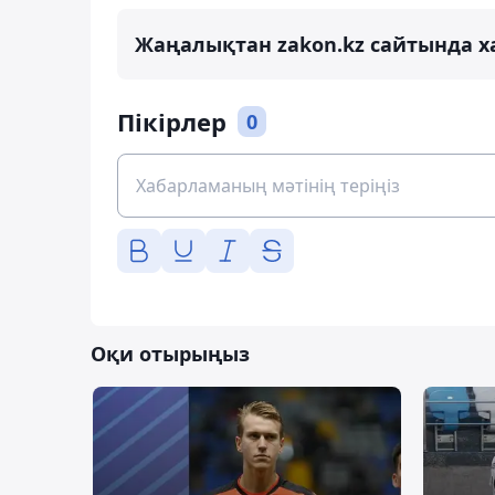
Жаңалықтан zakon.kz сайтында х
Пікірлер
0
Оқи отырыңыз