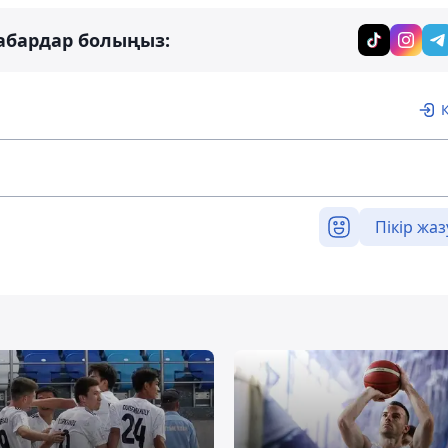
абардар болыңыз:
Пікір жаз