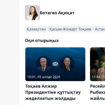
Ботагөз Ақиқат
Қазақстан
Қасым-Жомарт Тоқаев
Аста
Оқи отырыңыз
10:01, 05 шілде 2026
11:44, 
Тоқаев Алжир
Ресейл
Президентіне құттықтау
Рыбаки
жеделхатын жолдады
жайлы