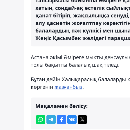
тапсырмасы бойынша Әміреге Қаз
хатын, сондай-ақ естелік сыйлы
қанат бітіріп, жақсылыққа сенуді
алу қасиетін жоғалтпау керектігі
балалардың пәк күлкісі мен шына
Жеңіс Қасымбек желідегі парақш
Астана әкімі Әміреге мықты денсаул
толы бақытты балалық шақ тіледі.
Бұған дейін Халықаралық балаларды қ
көргенін
жазғанбыз
.
Мақаламен бөлісу: