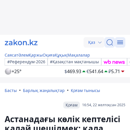
Қаз
Саясат
Әлем
Қаржы
Оқиға
Құқық
Мақалалар
#Референдум-2026
#Қазақстан мақтанышы
+25°
$
469.93
€
541.64
₽
5.71
Басты
Барлық жаңалықтар
Қоғам тынысы
Қоғам
16:54, 22 желтоқсан 2025
Астанадағы көлік кептелісі
қалай шешілмек: қала