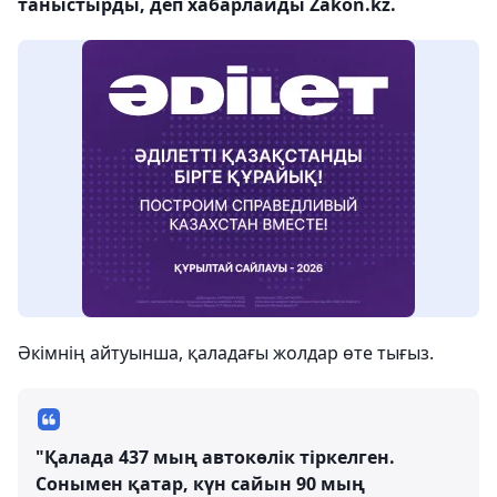
таныстырды, деп хабарлайды Zakon.kz.
Әкімнің айтуынша, қаладағы жолдар өте тығыз.
"Қалада 437 мың автокөлік тіркелген.
Сонымен қатар, күн сайын 90 мың