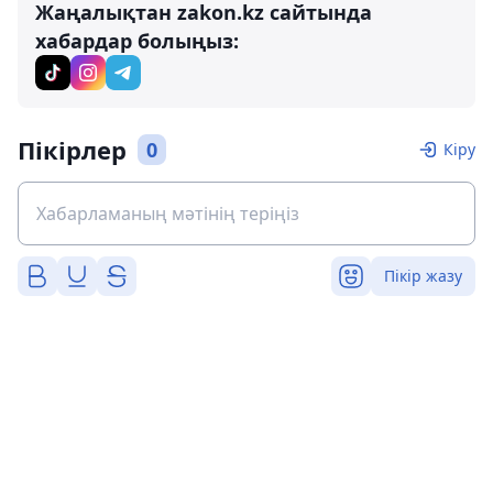
Жаңалықтан zakon.kz сайтында
хабардар болыңыз:
Пікірлер
0
Кіру
Пікір жазу