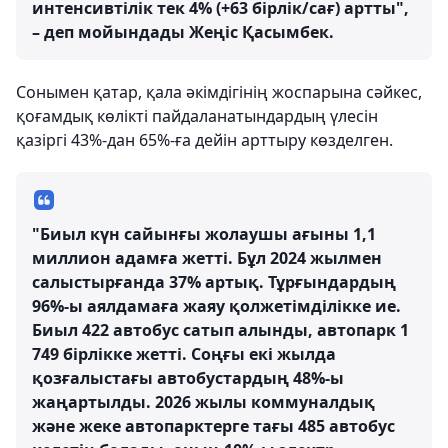
интенсивтілік тек 4% (+63 бірлік/сағ) артты",
– деп мойындады Жеңіс Қасымбек.
Сонымен қатар, қала әкімдігінің жоспарына сәйкес,
қоғамдық көлікті пайдаланатындардың үлесін
қазіргі 43%-дан 65%-ға дейін арттыру көзделген.
"Биыл күн сайынғы жолаушы ағыны 1,1
миллион адамға жетті. Бұл 2024 жылмен
салыстырғанда 37% артық. Тұрғындардың
96%-ы аялдамаға жаяу қолжетімділікке ие.
Биыл 422 автобус сатып алынды, автопарк 1
749 бірлікке жетті. Соңғы екі жылда
қозғалыстағы автобустардың 48%-ы
жаңартылды. 2026 жылы коммуналдық
және жеке автопарктерге тағы 485 автобус