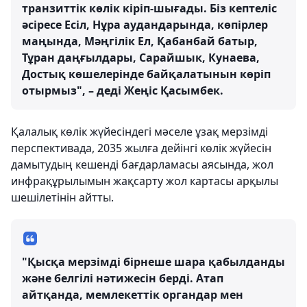
транзиттік көлік кіріп-шығады. Біз кептеліс
әсіресе Есіл, Нұра аудандарында, көпірлер
маңында, Мәңгілік Ел, Қабанбай батыр,
Тұран даңғылдары, Сарайшык, Кунаева,
Достық көшелерінде байқалатынын көріп
отырмыз", – деді Жеңіс Қасымбек.
Қалалық көлік жүйесіндегі мәселе ұзақ мерзімді
перспективада, 2035 жылға дейінгі көлік жүйесін
дамытудың кешенді бағдарламасы аясында, жол
инфрақұрылымын жақсарту жол картасы арқылы
шешілетінін айтты.
"Қысқа мерзімді бірнеше шара қабылданды
және белгілі нәтижесін берді. Атап
айтқанда, мемлекеттік органдар мен