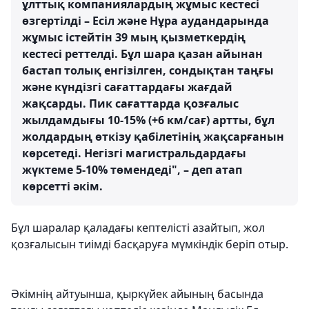
ұлттық компаниялардың жұмыс кестесі
өзгертілді – Есіл және Нұра аудандарында
жұмыс істейтін 39 мың қызметкердің
кестесі реттелді. Бұл шара қазан айынан
бастап толық енгізілген, сондықтан таңғы
және күндізгі сағаттардағы жағдай
жақсарды. Пик сағаттарда қозғалыс
жылдамдығы 10-15% (+6 км/сағ) артты, бұл
жолдардың өткізу қабілетінің жақсарғанын
көрсетеді. Негізгі магистральдардағы
жүктеме 5-10% төмендеді", – деп атап
көрсетті әкім.
Бұл шаралар қаладағы кептелісті азайтып, жол
қозғалысын тиімді басқаруға мүмкіндік беріп отыр.
Әкімнің айтуынша, қыркүйек айының басында