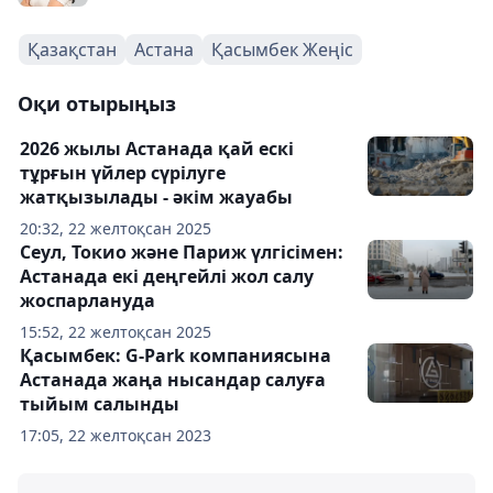
Қазақстан
Астана
Қасымбек Жеңіс
Оқи отырыңыз
2026 жылы Астанада қай ескі
тұрғын үйлер сүрілуге
жатқызылады - әкім жауабы
20:32, 22 желтоқсан 2025
Сеул, Токио және Париж үлгісімен:
Астанада екі деңгейлі жол салу
жоспарлануда
15:52, 22 желтоқсан 2025
Қасымбек: G-Park компаниясына
Астанада жаңа нысандар салуға
тыйым салынды
17:05, 22 желтоқсан 2023