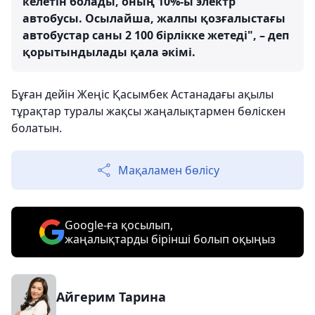
келетін болады, оның 10%-ы электр
автобусы. Осылайша, жалпы қозғалыстағы
автобустар саны 2 100 бірлікке жетеді", – деп
қорытындылады қала әкімі.
Бұған дейін Жеңіс Қасымбек Астанадағы ақылы
тұрақтар туралы жақсы жаңалықтармен бөліскен
болатын.
Мақаламен бөлісу
Google-ға қосылып,
жаңалықтарды бірінші болып оқыңыз
Айгерим Тарина