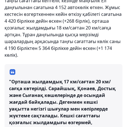
таңғы сағаттағы кептеліс кезінде Маңғылік Ел
даңғылынан сағатына 4 152 автокөлік өткен. Жұмыс
кестесін өзгерткеннен кейін өткізу қабілеті сағатына
4 420 бірлікке дейін өскен (+268 бірлік), орташа
қозғалыс жылдамдығы 18 км/сағтан 20 км/сағқа
артқан. Тұран даңғылында қысқа мерзімді
шаралардың арқасында таңғы сағаттағы көлік саны
4 190 бірліктен 5 364 бірлікке дейін өскен (+1 174
көлік).
"Орташа жылдамдық 17 км/сағтан 20 км/
сағқа көтерілді. Сарайшық, Қонаев, Достық
және Сығанақ көшелерінде де осындай
жағдай байқалады. Дегенмен кешкі
уақытта негізгі шығулар мен көпірлерде
жүктеме сақталады. Кешкі сағаттағы
қозғалыс жылдамдығы өзгермей,