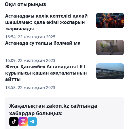
Оқи отырыңыз
Астанадағы көлік кептелісі қалай
шешілмек: қала әкімі жоспарын
жариялады
16:54, 22 желтоқсан 2025
Астанада су тапшы болмай ма
16:09, 22 желтоқсан 2023
Жеңіс Қасымбек Астанадағы LRT
құрылысы қашан аяқталатынын
айтты
13:58, 22 желтоқсан 2023
Жаңалықтан zakon.kz сайтында
хабардар болыңыз: