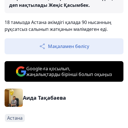
деп нақтылады Жеңіс Қасымбек.
18 тамызда Астана әкімдігі қалада 90 нысанның
рұқсатсыз салынып жатқанын мәлімдеген еді.
Мақаламен бөлісу
Google-ға қосылып,
жаңалықтарды бірінші болып оқыңыз
Аида Тақабаева
Астана