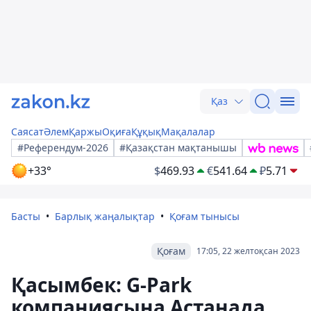
Қаз
Саясат
Әлем
Қаржы
Оқиға
Құқық
Мақалалар
#Референдум-2026
#Қазақстан мақтанышы
+33°
$
469.93
€
541.64
₽
5.71
Басты
Барлық жаңалықтар
Қоғам тынысы
Қоғам
17:05, 22 желтоқсан 2023
Қасымбек: G-Park
компаниясына Астанада