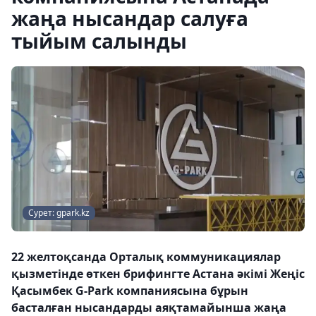
жаңа нысандар салуға
тыйым салынды
Сурет: gpark.kz
22 желтоқсанда Орталық коммуникациялар
қызметінде өткен брифингте Астана әкімі Жеңіс
Қасымбек G-Park компаниясына бұрын
басталған нысандарды аяқтамайынша жаңа