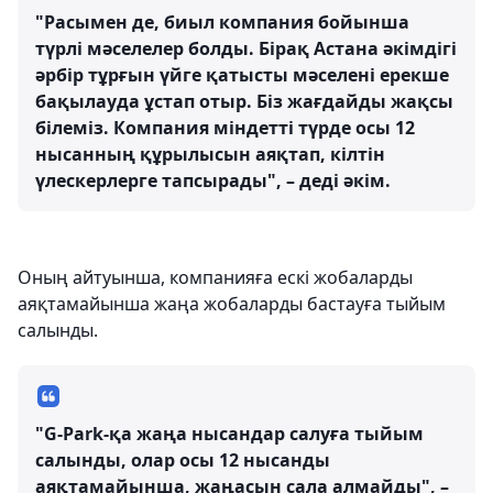
"Расымен де, биыл компания бойынша
түрлі мәселелер болды. Бірақ Астана әкімдігі
әрбір тұрғын үйге қатысты мәселені ерекше
бақылауда ұстап отыр. Біз жағдайды жақсы
білеміз. Компания міндетті түрде осы 12
нысанның құрылысын аяқтап, кілтін
үлескерлерге тапсырады", – деді әкім.
Оның айтуынша, компанияға ескі жобаларды
аяқтамайынша жаңа жобаларды бастауға тыйым
салынды.
"G-Park-қа жаңа нысандар салуға тыйым
салынды, олар осы 12 нысанды
аяқтамайынша, жаңасын сала алмайды", –