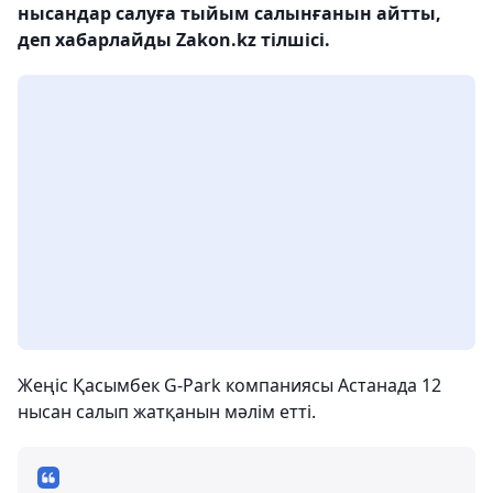
нысандар салуға тыйым салынғанын айтты,
деп хабарлайды Zakon.kz тілшісі.
Жеңіс Қасымбек G-Park компаниясы Астанада 12
нысан салып жатқанын мәлім етті.