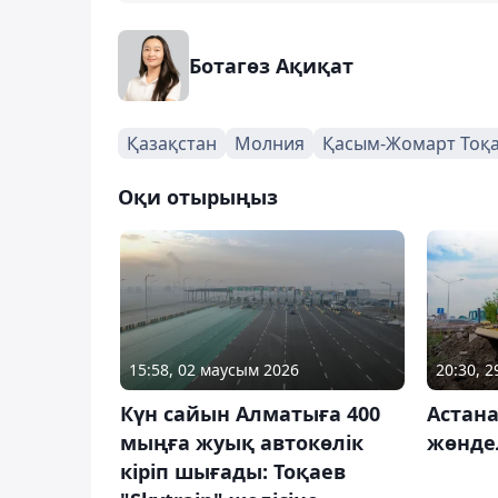
Ботагөз Ақиқат
Қазақстан
Молния
Қасым-Жомарт Тоқ
Оқи отырыңыз
15:58, 02 маусым 2026
20:30, 
Күн сайын Алматыға 400
Астана
мыңға жуық автокөлік
жөнде
кіріп шығады: Тоқаев