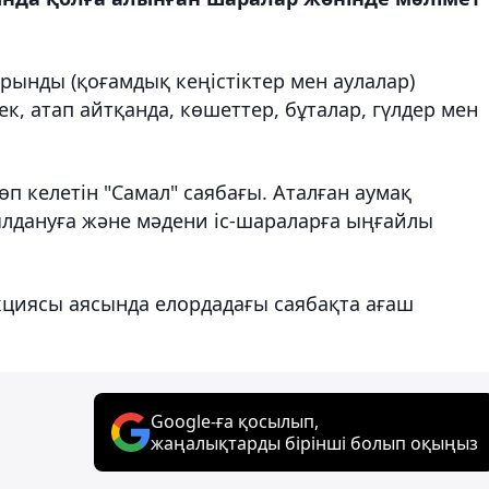
ынды (қоғамдық кеңістіктер мен аулалар)
к, атап айтқанда, көшеттер, бұталар, гүлдер мен
өп келетін "Самал" саябағы. Аталған аумақ
лдануға және мәдени іс-шараларға ыңғайлы
акциясы аясында елордадағы саябақта ағаш
Google-ға қосылып,
жаңалықтарды бірінші болып оқыңыз