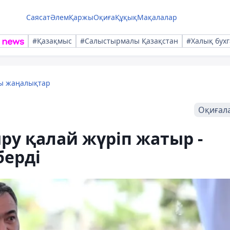
Саясат
Әлем
Қаржы
Оқиға
Құқық
Мақалалар
#Қазақмыс
#Салыстырмалы Қазақстан
#Халық бухг
лы жаңалықтар
Оқиғал
ру қалай жүріп жатыр -
берді