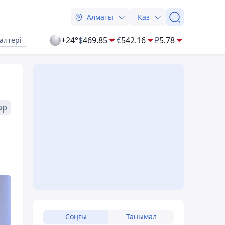
Алматы
Қаз
+24°
$
469.85
€
542.16
₽
5.78
алтері
ар
Соңғы
Танымал