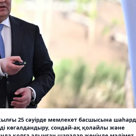
 жылғы 25 сәуірде мемлекет басшысына шаһар
рді көгалдандыру, сондай-ақ қолайлы және
ында қолға алынған шаралар жөнінде мәлімет