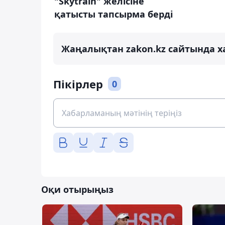
"Skytrain" желісіне
қатысты тапсырма берді
Жаңалықтан zakon.kz сайтында х
Пікірлер
0
Оқи отырыңыз