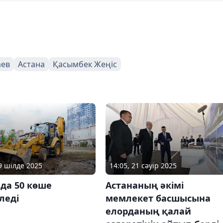
аев
Астана
Қасымбек Жеңіс
29 шілде 2025
14:05, 21 сәуір 2025
да 50 көше
Астананың әкімі
леді
мемлекет басшысына
елорданың қалай