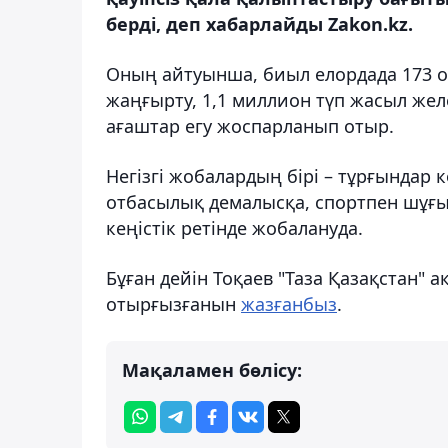
берді, деп хабарлайды Zakon.kz.
Оның айтуынша, биыл елордада 173 ор
жаңғырту, 1,1 миллион түп жасыл желе
ағаштар егу жоспарланып отыр.
Негізгі жобалардың бірі – тұрғындар к
отбасылық демалысқа, спортпен шұғы
кеңістік ретінде жобалануда.
Бұған дейін Тоқаев "Таза Қазақстан" 
отырғызғанын
жазғанбыз
.
Мақаламен бөлісу: