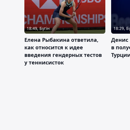
18:49, Бүгін
18:29, Б
Елена Рыбакина ответила,
Денис 
как относится к идее
в полу
введения гендерных тестов
Турци
у теннисисток