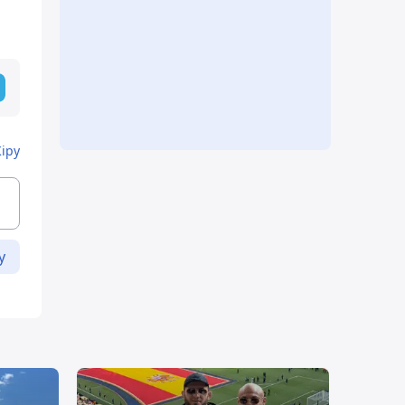
Кіру
у