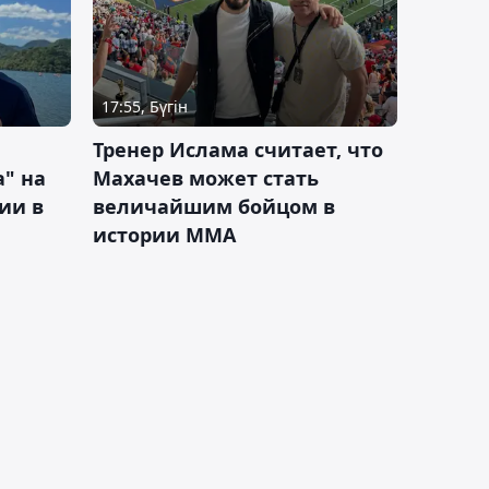
17:55, Бүгін
Тренер Ислама считает, что
а" на
Махачев может стать
ии в
величайшим бойцом в
истории ММА