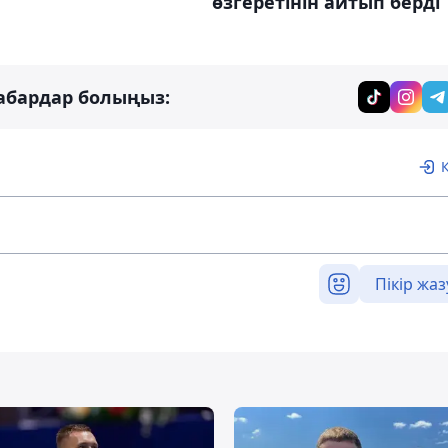
өзгеретінін айтып берді
абардар болыңыз:
Пікір жаз