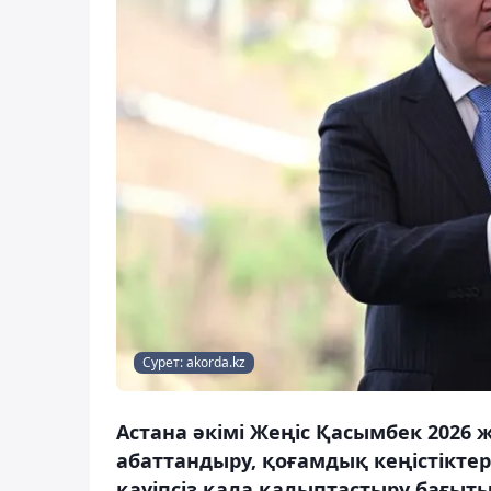
Сурет: akorda.kz
Астана әкімі Жеңіс Қасымбек 2026
абаттандыру, қоғамдық кеңістікте
қауіпсіз қала қалыптастыру бағыт