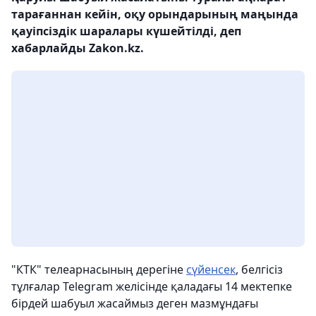
тарағаннан кейін, оқу орындарының маңында
қауіпсіздік шаралары күшейтілді, деп
хабарлайды Zakon.kz.
"КТК" телеарнасының дерегіне
сүйенсек
, белгісіз
тұлғалар Telegram желісінде қаладағы 14 мектепке
бірдей шабуыл жасаймыз деген мазмұндағы