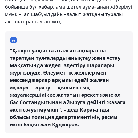
бойынша бұл хабарлама шетел аумағынан жіберілуі
мүмкін, ал шабуыл дайындалып жатқаны туралы
ақпарат расталған жоқ.
"Қазіргі уақытта аталған ақпаратты
таратқан тұлғаларды анықтау және ұстау
мақсатында жедел-іздестіру шаралары
жүргізілуде. Әлеуметтік желілер мен
мессенджерлер арқылы әдейі жалған
ақпарат тарату — қылмыстық
жауапкершілікке жататын әрекет және ол
бас бостандығынан айыруға дейінгі жазаға
әкеп соғуы мүмкін", – деді Қарағанды
облысы полиция департаментінің ресми
өкілі Бақытжан Құдияров.