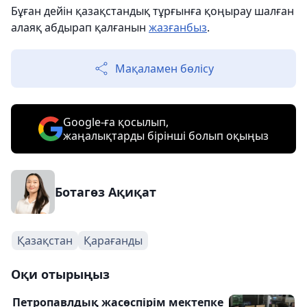
Бұған дейін қазақстандық тұрғынға қоңырау шалған
алаяқ абдырап қалғанын
жазғанбыз
.
Мақаламен бөлісу
Google-ға қосылып,
жаңалықтарды бірінші болып оқыңыз
Ботагөз Ақиқат
Қазақстан
Қарағанды
Оқи отырыңыз
Петропавлдық жасөспірім мектепке