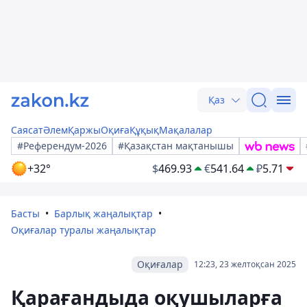
Қаз
Саясат
Әлем
Қаржы
Оқиға
Құқық
Мақалалар
#Референдум-2026
#Қазақстан мақтанышы
+32°
$
469.93
€
541.64
₽
5.71
Басты
Барлық жаңалықтар
Оқиғалар туралы жаңалықтар
Оқиғалар
12:23, 23 желтоқсан 2025
Қарағандыда оқушыларға