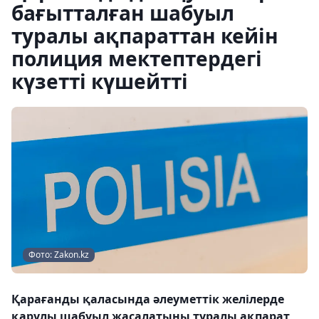
бағытталған шабуыл
туралы ақпараттан кейін
полиция мектептердегі
күзетті күшейтті
Фото: Zakon.kz
Қарағанды қаласында әлеуметтік желілерде
қарулы шабуыл жасалатыны туралы ақпарат