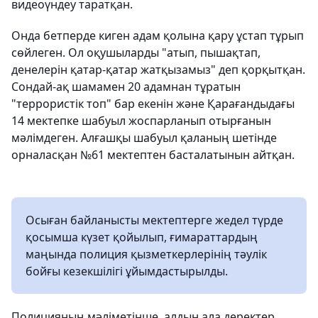
видеоүндеу таратқан.
Онда бетперде киген адам қолына қару ұстап тұрып
сөйлеген. Ол оқушыларды "атып, пышақтап,
денелерін қатар-қатар жатқызамыз" деп қорқытқан.
Сондай-ақ шамамен 20 адамнан тұратын
"террористік топ" бар екенін және Қарағандыдағы
14 мектепке шабуыл жоспарланып отырғанын
мәлімдеген. Алғашқы шабуыл қаланың шетінде
орналасқан №61 мектептен басталатынын айтқан.
Осыған байланысты мектептерге жедел түрде
қосымша күзет қойылып, ғимараттардың
маңында полиция қызметкерлерінің тәулік
бойғы кезекшілігі ұйымдастырылды.
Полицияның мәліметінше, алдын ала деректер