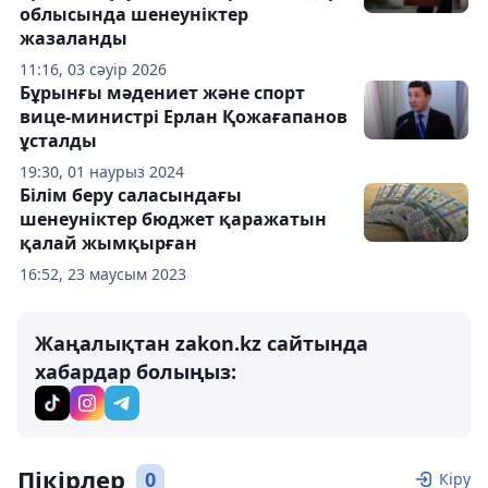
облысында шенеуніктер
жазаланды
11:16, 03 сәуір 2026
Бұрынғы мәдениет және спорт
вице-министрі Ерлан Қожағапанов
ұсталды
19:30, 01 наурыз 2024
Білім беру саласындағы
шенеуніктер бюджет қаражатын
қалай жымқырған
16:52, 23 маусым 2023
Жаңалықтан zakon.kz сайтында
хабардар болыңыз:
Пікірлер
0
Кіру