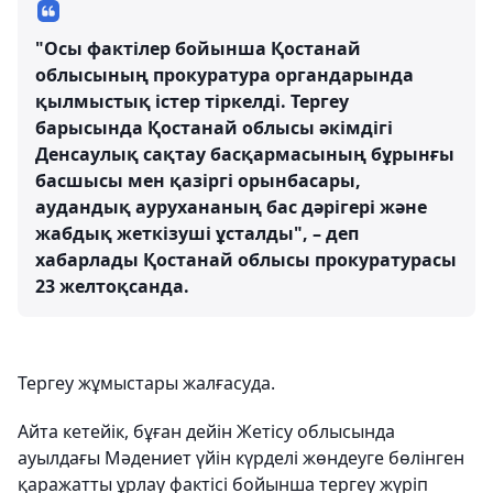
"Осы фактілер бойынша Қостанай
облысының прокуратура органдарында
қылмыстық істер тіркелді. Тергеу
барысында Қостанай облысы әкімдігі
Денсаулық сақтау басқармасының бұрынғы
басшысы мен қазіргі орынбасары,
аудандық аурухананың бас дәрігері және
жабдық жеткізуші ұсталды", – деп
хабарлады Қостанай облысы прокуратурасы
23 желтоқсанда.
Тергеу жұмыстары жалғасуда.
Айта кетейік, бұған дейін Жетісу облысында
ауылдағы Мәдениет үйін күрделі жөндеуге бөлінген
қаражатты ұрлау фактісі бойынша тергеу жүріп