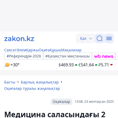
Қаз
Саясат
Әлем
Қаржы
Оқиға
Құқық
Мақалалар
#Референдум-2026
#Қазақстан мақтанышы
+30°
$
469.93
€
541.64
₽
5.71
Басты
Барлық жаңалықтар
Оқиғалар туралы жаңалықтар
Оқиғалар
13:08, 23 желтоқсан 2025
Медицина саласындағы 2