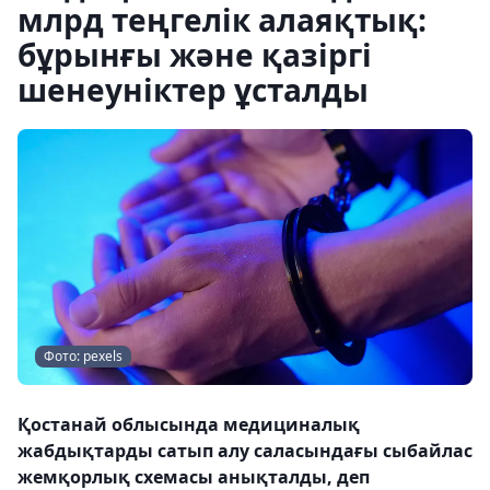
млрд теңгелік алаяқтық:
бұрынғы және қазіргі
шенеуніктер ұсталды
Фото: pexels
Қостанай облысында медициналық
жабдықтарды сатып алу саласындағы сыбайлас
жемқорлық схемасы анықталды, деп