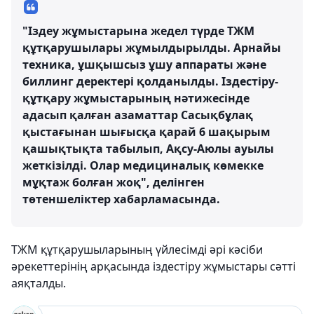
"Іздеу жұмыстарына жедел түрде ТЖМ
құтқарушылары жұмылдырылды. Арнайы
техника, ұшқышсыз ұшу аппараты және
биллинг деректері қолданылды. Іздестіру-
құтқару жұмыстарының нәтижесінде
адасып қалған азаматтар Сасықбұлақ
қыстағынан шығысқа қарай 6 шақырым
қашықтықта табылып, Ақсу-Аюлы ауылы
жеткізілді. Олар медициналық көмекке
мұқтаж болған жоқ", делінген
төтеншеліктер хабарламасында.
ТЖМ құтқарушыларының үйлесімді әрі кәсіби
әрекеттерінің арқасында іздестіру жұмыстары сәтті
аяқталды.