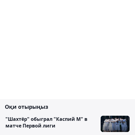
Оқи отырыңыз
"Шахтёр" обыграл "Каспий М" в
матче Первой лиги