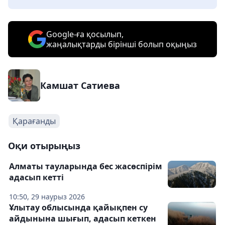
Google-ға қосылып,
жаңалықтарды бірінші болып оқыңыз
Камшат Сатиева
Қарағанды
Оқи отырыңыз
Алматы тауларында бес жасөспірім
адасып кетті
10:50, 29 наурыз 2026
Ұлытау облысында қайықпен су
айдынына шығып, адасып кеткен