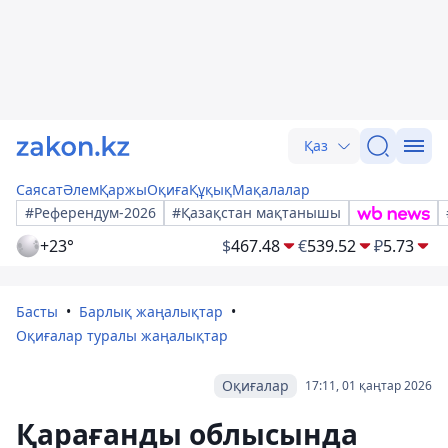
Қаз
Саясат
Әлем
Қаржы
Оқиға
Құқық
Мақалалар
#Референдум-2026
#Қазақстан мақтанышы
+23°
$
467.48
€
539.52
₽
5.73
Басты
Барлық жаңалықтар
Оқиғалар туралы жаңалықтар
Оқиғалар
17:11, 01 қаңтар 2026
Қарағанды облысында