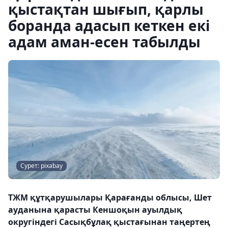
қыстақтан шығып, қарлы
боранда адасып кеткен екі
адам аман-есен табылды
Сурет: pixabay
ТЖМ құтқарушылары Қарағанды облысы, Шет
ауданына қарасты Кеншоқын ауылдық
округіндегі Сасықбұлақ қыстағынан таңертең