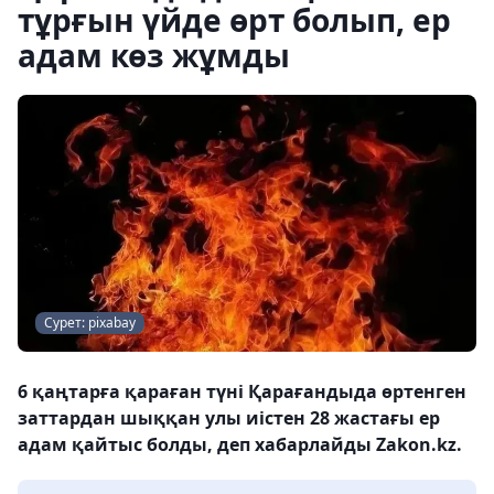
тұрғын үйде өрт болып, ер
адам көз жұмды
Сурет: pixabay
6 қаңтарға қараған түні Қарағандыда өртенген
заттардан шыққан улы иістен 28 жастағы ер
адам қайтыс болды, деп хабарлайды Zakon.kz.