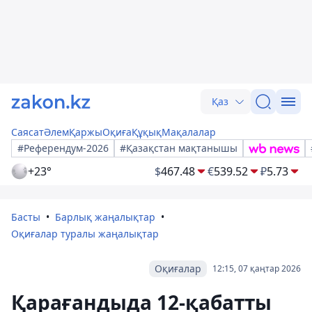
Қаз
Саясат
Әлем
Қаржы
Оқиға
Құқық
Мақалалар
#Референдум-2026
#Қазақстан мақтанышы
+23°
$
467.48
€
539.52
₽
5.73
Басты
Барлық жаңалықтар
Оқиғалар туралы жаңалықтар
Оқиғалар
12:15, 07 қаңтар 2026
Қарағандыда 12-қабатты