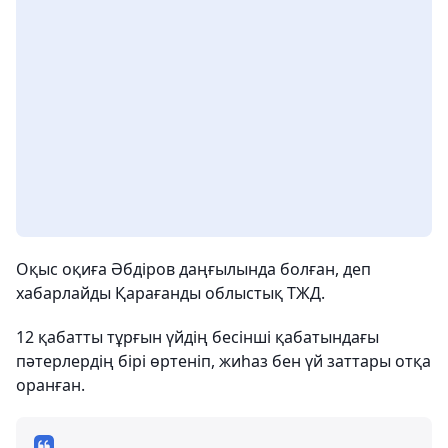
Оқыс оқиға Әбдіров даңғылында болған, деп
хабарлайды Қарағанды облыстық ТЖД.
12 қабатты тұрғын үйдің бесінші қабатындағы
пәтерлердің бірі өртеніп, жиһаз бен үй заттары отқа
оранған.