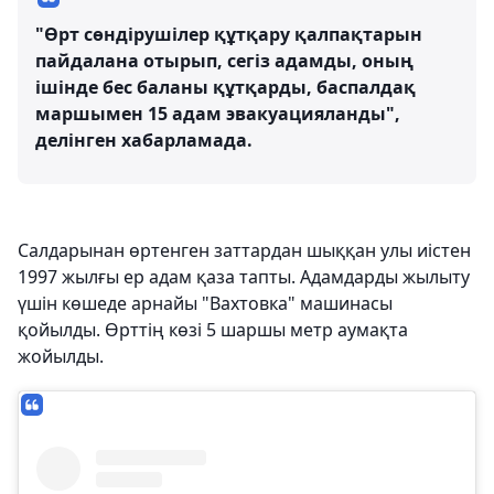
"Өрт сөндірушілер құтқару қалпақтарын
пайдалана отырып, сегіз адамды, оның
ішінде бес баланы құтқарды, баспалдақ
маршымен 15 адам эвакуацияланды",
делінген хабарламада.
Салдарынан өртенген заттардан шыққан улы иістен
1997 жылғы ер адам қаза тапты. Адамдарды жылыту
үшін көшеде арнайы "Вахтовка" машинасы
қойылды. Өрттің көзі 5 шаршы метр аумақта
жойылды.