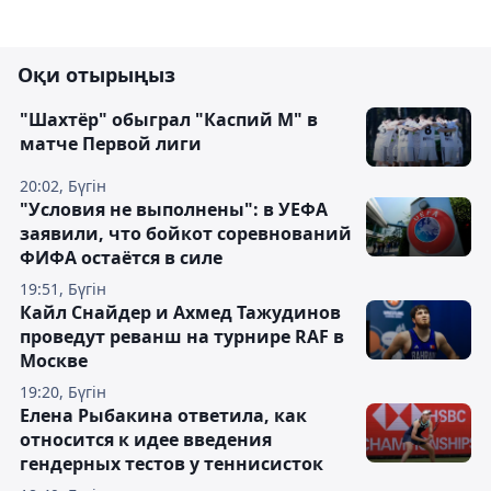
Оқи отырыңыз
"Шахтёр" обыграл "Каспий М" в
матче Первой лиги
20:02, Бүгін
"Условия не выполнены": в УЕФА
заявили, что бойкот соревнований
ФИФА остаётся в силе
19:51, Бүгін
Кайл Снайдер и Ахмед Тажудинов
проведут реванш на турнире RAF в
Москве
19:20, Бүгін
Елена Рыбакина ответила, как
относится к идее введения
гендерных тестов у теннисисток