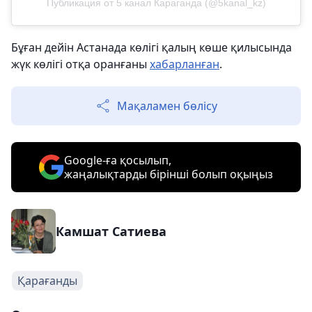
Публикация от 5 канал Караганда (@5kanal_kz)
Бұған дейін Астанада көлігі қалың көше қилысында
жүк көлігі отқа оранғаны
хабарланған
.
Мақаламен бөлісу
Google-ға қосылып,
жаңалықтарды бірінші болып оқыңыз
Камшат Сатиева
Қарағанды