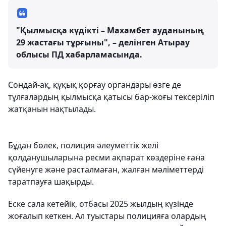
"Қылмысқа күдікті – Махамбет ауданының
29 жастағы тұрғыны", – делінген Атырау
облысы ПД хабарламасында.
Сондай-ақ, құқық қорғау органдары өзге де
тұлғалардың қылмысқа қатысы бар-жоғы тексеріліп
жатқанын нақтылады.
Бұдан бөлек, полиция әлеуметтік желі
қолданушыларына ресми ақпарат көздеріне ғана
сүйенуге және расталмаған, жалған мәліметтерді
таратпауға шақырды.
Еске сала кетейік, отбасы 2025 жылдың күзінде
жоғалып кеткен. Ал туыстары полицияға олардың