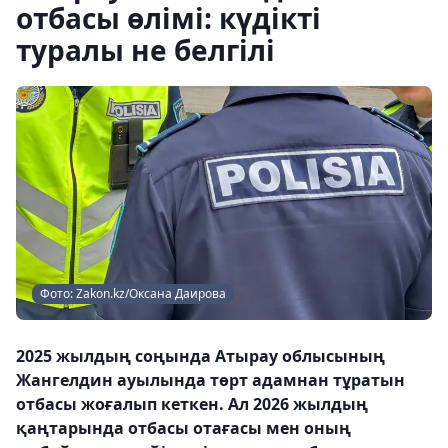
отбасы өлімі: күдікті
туралы не белгілі
Фото: Zakon.kz/Оксана Даирова
2025 жылдың соңында Атырау облысының
Жангелдин ауылында төрт адамнан тұратын
отбасы жоғалып кеткен. Ал 2026 жылдың
қаңтарында отбасы отағасы мен оның