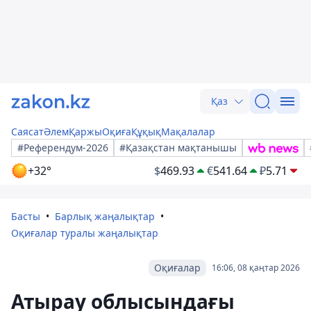
Қаз
Саясат
Әлем
Қаржы
Оқиға
Құқық
Мақалалар
#Референдум-2026
#Қазақстан мақтанышы
+32°
$
469.93
€
541.64
₽
5.71
Басты
Барлық жаңалықтар
Оқиғалар туралы жаңалықтар
Оқиғалар
16:06, 08 қаңтар 2026
Атырау облысындағы