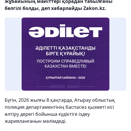
жұбайының мәйіттері қорадан табылғаны
белгілі болды, деп хабарлайды Zakon.kz.
Бүгін, 2026 жылғы 8 қаңтарда, Атырау облыстық
полиция департаментінің баспасөз қызметі кісі
өлтіру дерегі бойынша күдіктіге іздеу
жарияланғанын мәлімдеді.