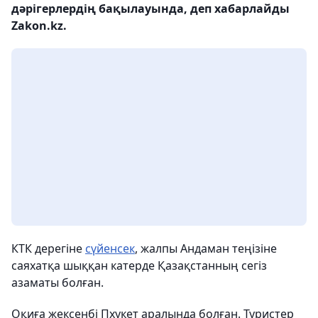
дәрігерлердің бақылауында, деп хабарлайды
Zakon.kz.
КТК дерегіне
сүйенсек
, жалпы Андаман теңізіне
саяхатқа шыққан катерде Қазақстанның сегіз
азаматы болған.
Оқиға жексенбі Пхукет аралында болған. Туристер