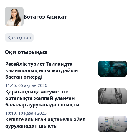
Ботагөз Ақиқат
Қазақстан
Оқи отырыңыз
Ресейлік турист Таиландта
клиникалық өлім жағдайын
бастан өткерді
11:45, 05 ақпан 2026
Қарағандыда әлеуметтік
орталықта жаппай уланған
балалар ауруханадан шықты
10:19, 10 қазан 2023
Кепілге алынған ақтөбелік әйел
ауруханадан шықты