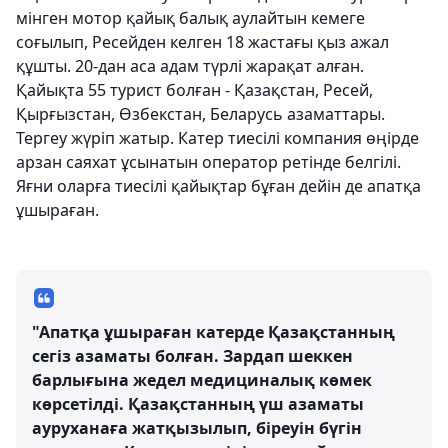
мінген мотор қайық балық аулайтын кемеге
соғылып, Ресейден келген 18 жастағы қыз ажал
құшты. 20-дан аса адам түрлі жарақат алған.
Қайықта 55 турист болған - Қазақстан, Ресей,
Қырғызстан, Өзбекстан, Беларусь азаматтары.
Тергеу жүріп жатыр. Катер тиесілі компания өңірде
арзан саяхат ұсынатын оператор ретінде белгілі.
Яғни оларға тиесілі қайықтар бұған дейін де апатқа
ұшыраған.
"Апатқа ұшыраған катерде Қазақстанның
сегіз азаматы болған. Зардап шеккен
барлығына жедел медициналық көмек
көрсетілді. Қазақстанның үш азаматы
ауруханаға жатқызылып, біреуін бүгін