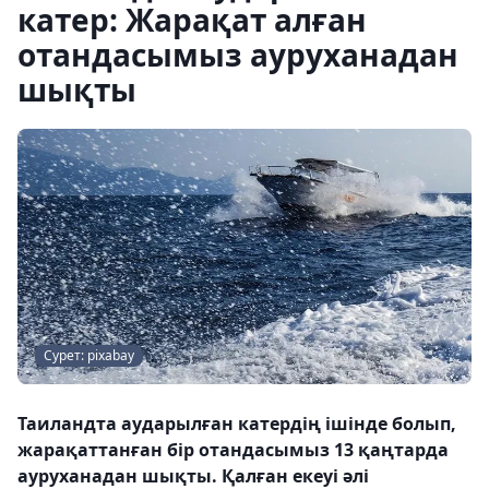
катер: Жарақат алған
отандасымыз ауруханадан
шықты
Сурет: pixabay
Таиландта аударылған катердің ішінде болып,
жарақаттанған бір отандасымыз 13 қаңтарда
ауруханадан шықты. Қалған екеуі әлі