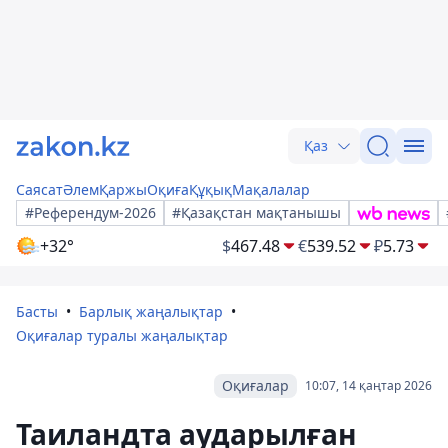
Қаз
Саясат
Әлем
Қаржы
Оқиға
Құқық
Мақалалар
#Референдум-2026
#Қазақстан мақтанышы
+32°
$
467.48
€
539.52
₽
5.73
Басты
Барлық жаңалықтар
Оқиғалар туралы жаңалықтар
Оқиғалар
10:07, 14 қаңтар 2026
Таиландта аударылған