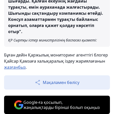
шығарды. Қалған екеуінің жағдайы
тұрақты, емін аураханада жалғастырады.
Шығынды сақтандыру компаниясы өтейді.
Консул азаматтармен тұрақты байланыс
орнатып, оларға қажет қолдау көрсетіп
отыр".
ҚР Сыртқы істер министрлігінің баспасөз қызметі:
Бұған дейін Қаржылық мониторинг агенттігі блогер
Қайсар Қамзаға халықаралық іздеу жариялағанын
жазғанбыз
.
Мақаламен бөлісу
Google-ға қосылып,
жаңалықтарды бірінші болып оқыңыз