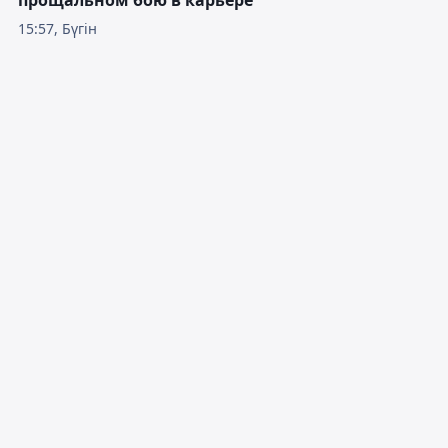
прощальном бою в карьере
15:57, Бүгін