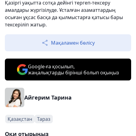
Қазіргі уақытта сотқа дейінгі тергеп-тексеру
амалдары жүргізілуде. Ұсталған азаматтардың
осыған ұқсас басқа да қылмыстарға қатысы бары
тексеріліп жатыр.
Мақаламен бөлісу
Google-ға қосылып,
жаңалықтарды бірінші болып оқыңыз
Айгерим Тарина
Қазақстан
Тараз
Оқи отырыңыз