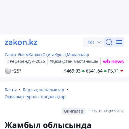
Қаз
Саясат
Әлем
Қаржы
Оқиға
Құқық
Мақалалар
#Референдум-2026
#Қазақстан мақтанышы
+25°
$
469.93
€
541.64
₽
5.71
Басты
Барлық жаңалықтар
Оқиғалар туралы жаңалықтар
Оқиғалар
11:35, 16 қаңтар 2026
Жамбыл облысында