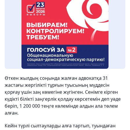
Өткен жылдың соңында жалған адвокатқа 31
жастағы жергілікті тұрғын туысының мүддесін
қорғау үшін заң көмегіне жүгінген. Сенімге кірген
күдікті білікті заңгерлік қолдау көрсетемін деп уәде
беріп, 1 200 000 теңге көлемінде алдын ала төлем
алған.
Кейін түрлі сылтауларды алға тартып, туындаған