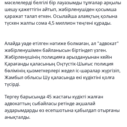
мәселелерді белгілі бір лауазымды тұлғалар арқылы
шешу қажеттігін айтып, жәбірленушіден қосымша
қаражат талап еткен. Осылайша алаяқтың қолына
түскен жалпы сома 4,5 миллион теңгені құрады.
Алайда уәде етілген нәтиже болмаған, ал "адвокат"
жәбірленушімен байланысын біртіндеп үзген.
Жәбірленушінің полицияға арыздануынан кейін
Қарағанды қаласының Оңтүстік-Шығыс полиция
бөлімінің қызметкерлері жедел іс-шаралар жүргізіп,
Жамбыл облысы Шу қаласында екі күдіктіні қолға
түсірді.
Тергеу барысында 45 жастағы күдікті жалған
адвокаттың сыбайласы ретінде ақшалай
аударымдарды өз есепшотына қабылдап отырғаны
анықталды.