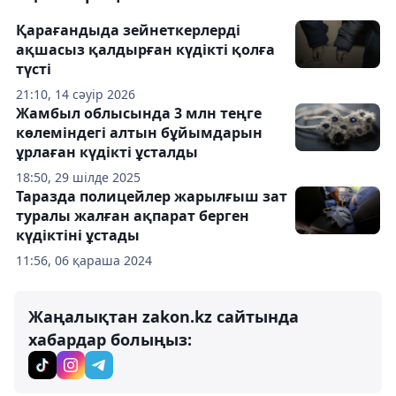
Қарағандыда зейнеткерлерді
ақшасыз қалдырған күдікті қолға
түсті
21:10, 14 сәуір 2026
Жамбыл облысында 3 млн теңге
көлеміндегі алтын бұйымдарын
ұрлаған күдікті ұсталды
18:50, 29 шілде 2025
Таразда полицейлер жарылғыш зат
туралы жалған ақпарат берген
күдіктіні ұстады
11:56, 06 қараша 2024
Жаңалықтан zakon.kz сайтында
хабардар болыңыз: