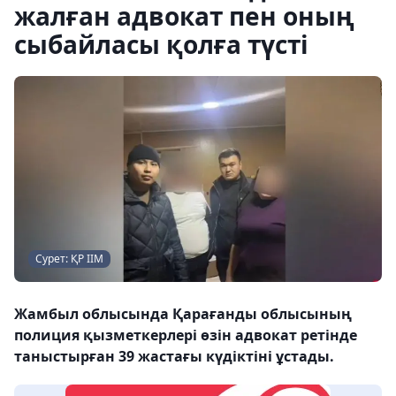
жалған адвокат пен оның
сыбайласы қолға түсті
Сурет: ҚР ІІМ
Жамбыл облысында Қарағанды облысының
полиция қызметкерлері өзін адвокат ретінде
таныстырған 39 жастағы күдіктіні ұстады.