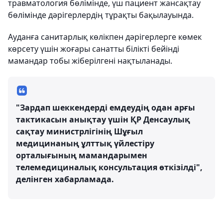
травматология бөлімінде, үш пациент жансақтау
бөлімінде дәрігерлердің тұрақты бақылауында.
Ауданға санитарлық көлікпен дәрігерлерге көмек
көрсету үшін жоғары санатты білікті бейінді
мамандар тобы жіберілгені нақтыланады.
"Зардап шеккендерді емдеудің одан арғы
тактикасын анықтау үшін ҚР Денсаулық
сақтау министрлігінің Шұғыл
медицинаның ұлттық үйлестіру
орталығының мамандарымен
телемедициналық консультация өткізілді",
делінген хабарламада.