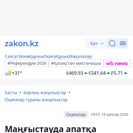
Қаз
Саясат
Әлем
Қаржы
Оқиға
Құқық
Мақалалар
#Референдум-2026
#Қазақстан мақтанышы
+31°
$
469.93
€
541.64
₽
5.71
Басты
Барлық жаңалықтар
Оқиғалар туралы жаңалықтар
Оқиғалар
19:57, 16 қаңтар 2026
Маңғыстауда апатқа