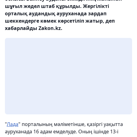
шұғыл жедел штаб құрылды. Жергілікті
орталық аудандық ауруханада зардап
шеккендерге көмек көрсетіліп жатыр, деп
хабарлайды Zakon.kz.
"
Лада
" порталының мәліметінше, қазіргі уақытта
ауруханада 16 адам емделуде. Оның ішінде 13-і