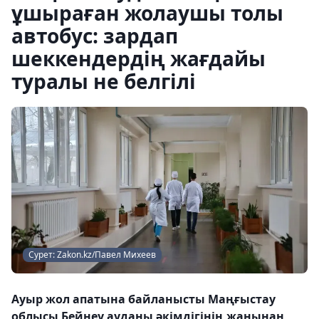
ұшыраған жолаушы толы
автобус: зардап
шеккендердің жағдайы
туралы не белгілі
Сурет: Zakon.kz/Павел Михеев
Ауыр жол апатына байланысты Маңғыстау
облысы Бейнеу ауданы әкімдігінің жанынан