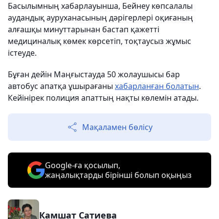
Басылымның хабарлауынша, Бейнеу көпсалалы
аудандық ауруханасының дәрігерлері оқиғаның
алғашқы минуттарынан бастап қажетті
медициналық көмек көрсетіп, тоқтаусыз жұмыс
істеуде.
Бұған дейін Маңғыстауда 50 жолаушысы бар
автобус апатқа ұшырағаны
хабарланған болатын
.
Кейінірек полиция апаттың нақты көлемін атады.
Мақаламен бөлісу
Google-ға қосылып,
жаңалықтарды бірінші болып оқыңыз
Камшат Сатиева