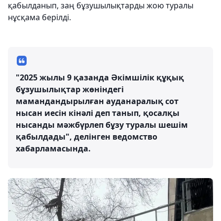
қабылданып, заң бұзушылықтарды жою туралы
нұсқама берілді.
"2025 жылы 9 қазанда Әкімшілік құқық
бұзушылықтар жөніндегі
мамандандырылған ауданаралық сот
нысан иесін кінәлі деп танып, қосалқы
нысанды мәжбүрлеп бұзу туралы шешім
қабылдады", делінген ведомство
хабарламасында.