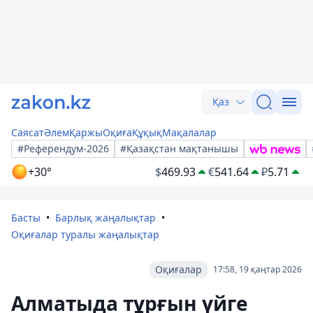
Қаз
Саясат
Әлем
Қаржы
Оқиға
Құқық
Мақалалар
#Референдум-2026
#Қазақстан мақтанышы
+30°
$
469.93
€
541.64
₽
5.71
Басты
Барлық жаңалықтар
Оқиғалар туралы жаңалықтар
Оқиғалар
17:58, 19 қаңтар 2026
Алматыда тұрғын үйге