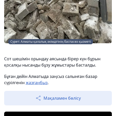
Сурет: Алматы қалалық әкімдігінің баспасөз қызметі
Сот шешімін орындау аясында бірер күн бұрын
қосалқы нысанды бұзу жұмыстары басталды.
Бұған дейін Алматыда заңсыз салынған базар
сүрілгенін
жазғанбыз
.
Мақаламен бөлісу