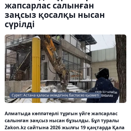
жапсарлас салынған
заңсыз қосалқы нысан
сүрілді
Сурет: Астана қаласы әкімдігінің баспасөз қызметі
Алматыда көппәтерлі тұрғын үйге жапсарлас
салынған заңсыз нысан бұзылды. Бұл туралы
Zakon.kz сайтына 2026 жылғы 19 қаңтарда Қала