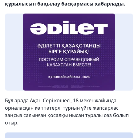
құрылысын бақылау басқармасы хабарлады.
Бұл арада Ақан Сері көшесі, 18 мекенжайында
орналасқан көппәтерлі тұрғын үйге жапсарлас
заңсыз салынған қосалқы нысан туралы сөз болып
отыр.