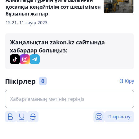
Алматыда тұрғын үйге салынған
қосалқы кеңейтілім сот шешімімен
бұзылып жатыр
15:21, 11 сәуір 2023
Жаңалықтан zakon.kz сайтында
хабардар болыңыз:
Пікірлер
0
Кіру
Пікір жазу