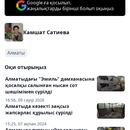
Google-ға қосылып,
жаңалықтарды бірінші болып оқыңыз
Камшат Сатиева
Алматы
Оқи отырыңыз
Алматыдағы "Эмиль" дәмханасына
қосалқы салынған нысан сот
шешімімен сүрілді
16:56, 09 сәуір 2026
Алматыда кезекті заңсыз
жапсарлас құрылыс сүрілді
15:25, 07 ақпан 2024