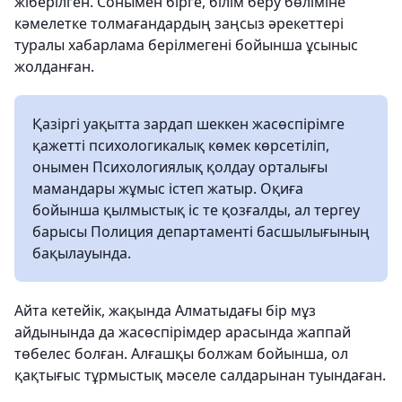
жіберілген. Сонымен бірге, білім беру бөліміне
кәмелетке толмағандардың заңсыз әрекеттері
туралы хабарлама берілмегені бойынша ұсыныс
жолданған.
Қазіргі уақытта зардап шеккен жасөспірімге
қажетті психологикалық көмек көрсетіліп,
онымен Психологиялық қолдау орталығы
мамандары жұмыс істеп жатыр. Оқиға
бойынша қылмыстық іс те қозғалды, ал тергеу
барысы Полиция департаменті басшылығының
бақылауында.
Айта кетейік, жақында Алматыдағы бір мұз
айдынында да жасөспірімдер арасында жаппай
төбелес болған. Алғашқы болжам бойынша, ол
қақтығыс тұрмыстық мәселе салдарынан туындаған.