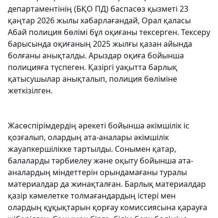
департаментінің (БҚО ПД) баспасөз қызметі 23
қаңтар 2026 жылы хабарлағандай, Орал қаласы
Абай полиция бөлімі бұл оқиғаны тексерген. Тексеру
барысында оқиғаның 2025 жылғы қазан айында
болғаны анықталды. Арыздар оқиға бойынша
полицияға түспеген. Қазіргі уақытта барлық
қатысушылар анықталып, полиция бөліміне
жеткізілген.
Жасөспірімдердің әрекеті бойынша әкімшілік іс
қозғалып, олардың ата-аналары әкімшілік
жауапкершілікке тартылды. Сонымен қатар,
балаларды тәрбиелеу және оқыту бойынша ата-
аналардың міндеттерін орындамағаны туралы
материалдар да жинақталған. Барлық материалдар
қазір кәмелетке толмағандардың істері мен
олардың құқықтарын қорғау комиссиясына қарауға