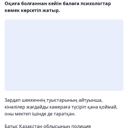
Оқиға болғаннан кейін балаға психологтар
көмек көрсетіп жатыр.
Зардап шеккеннің туыстарының айтуынша,
кінәлілер жағдайды камераға түсіріп қана қоймай,
оны мектеп ішінде де таратқан.
Батыс Қазақстан облысының полиция