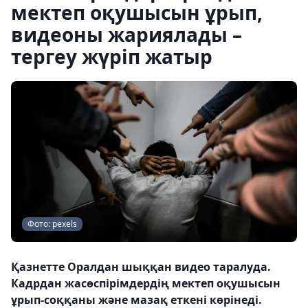
мектеп оқушысын ұрып,
видеоны жариялады –
тергеу жүріп жатыр
Фото: pexels
Қазнетте Оралдан шыққан видео таралуда.
Кадрдан жасөспірімдердің мектеп оқушысын
ұрып-соққаны және мазақ еткені көрінеді.