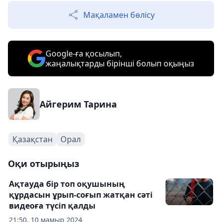
Мақаламен бөлісу
Google-ға қосылып,
жаңалықтарды бірінші болып оқыңыз
Айгерим Тарина
Қазақстан
Орал
Оқи отырыңыз
Ақтауда бір топ оқушының
құрдасын ұрып-соғып жатқан сәті
видеоға түсіп қалды
21:50, 10 мамыр 2024