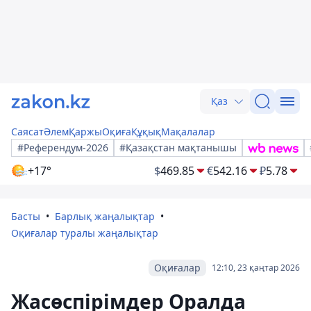
Қаз
Саясат
Әлем
Қаржы
Оқиға
Құқық
Мақалалар
#Референдум-2026
#Қазақстан мақтанышы
+17°
$
469.85
€
542.16
₽
5.78
Басты
Барлық жаңалықтар
Оқиғалар туралы жаңалықтар
Оқиғалар
12:10, 23 қаңтар 2026
Жасөспірімдер Оралда