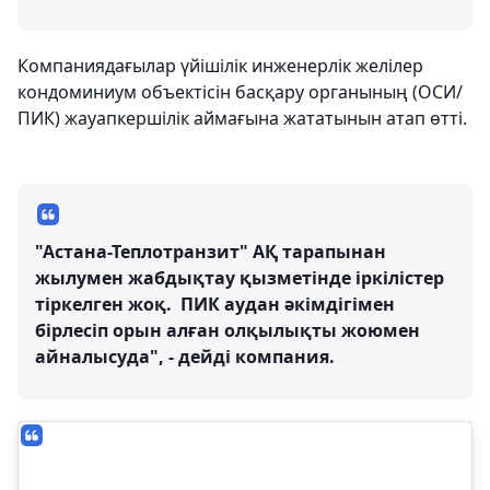
Компаниядағылар үйішілік инженерлік желілер
кондоминиум объектісін басқару органының (ОСИ/
ПИК) жауапкершілік аймағына жататынын атап өтті.
"Астана-Теплотранзит" АҚ тарапынан
жылумен жабдықтау қызметінде іркілістер
тіркелген жоқ. ПИК аудан әкімдігімен
бірлесіп орын алған олқылықты жоюмен
айналысуда", - дейді компания.