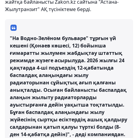
жайтқа байланысты Zakon.kz сайтына "Астана-
Жылутранзит" АҚ түсініктеме берді.
"На Водно-Зелёном бульваре" тұрғын үй
кешені (Қонаев көшесі, 12) бойынша
ғимаратты жылумен жабдықтау штаттық
режимде жүзеге асырылуда. 2026 жылғы 24
қаңтарда 4-ші подъездің 12-қабатында
баспалдақ алаңындағы жылу
радиаторынан сұйықтық ағып қалғаны
анықталды. Осыған байланысты баспалдақ
алаңын жылыту радиаторларды
ауыстырғанға дейін уақытша тоқтатылды.
Бұған баспалдақ алаңындағы жылу
жүйесінің сыртқы есіктердің ашық қалдыру
салдарынан қатып қалуы түрткі болды (8-
ден 14-қабатқа дейін)", - деді компаниядан.