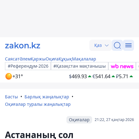
Қаз
Саясат
Әлем
Қаржы
Оқиға
Құқық
Мақалалар
#Референдум-2026
#Қазақстан мақтанышы
+31°
$
469.93
€
541.64
₽
5.71
Басты
Барлық жаңалықтар
Оқиғалар туралы жаңалықтар
Оқиғалар
21:22, 27 қаңтар 2026
Астананың сол