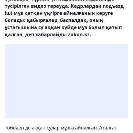
түсірілген видео тарауда. Кадрлардан подъезд
іші мұз қатқан үңгірге айналғанын көруге
болады: қабырғалар, баспалдақ, оның
ұстағышына су аққан күйде мұз болып қатып
қалған, деп хабарлайды Zakon.kz.
Төбеден де аққан сулар мұзға айналған. Аталған