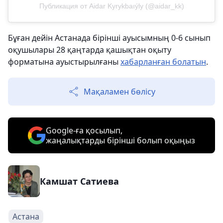
Публикация от Aidar Kyrykbaıýly (@aidar_kk)
Бұған дейін Астанада бірінші ауысымның 0-6 сынып
оқушылары 28 қаңтарда қашықтан оқыту
форматына ауыстырылғаны
хабарланған болатын
.
Мақаламен бөлісу
Google-ға қосылып,
жаңалықтарды бірінші болып оқыңыз
Камшат Сатиева
Астана