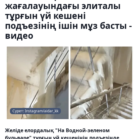
жағалауындағы элиталы
тұрғын үй кешені
подъезінің ішін мұз басты -
видео
Сурет: Instagram/aidar_kk
Желіде елордалық "На Водной-зеленом
бульваре" тұрғын үй кешенінің подъезінде