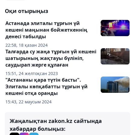
Оқи отырыңыз
Астанада элиталы тұрғын үй
кешені маңынан бойжеткеннің
денесі табылды
22:58, 18 қазан 2024
Талғарда су жаңа тұрғын үй кешені
шатырының жақтауы бүлініп,
саудырап жерге құлаған
15:51, 24 желтоқсан 2023
"Астананы қара түтін басты".
Элиталы көпқабатты тұрғын үй
кешені отқа оранды
15:43, 22 маусым 2024
Жаңалықтан zakon.kz сайтында
хабардар болыңыз: