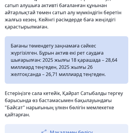
сатып алушыға активті бағаланған құнынан
айтарлықтай төмен сатып алу мүмкіндігін беретін
жалғыз кезең. Кейінгі рәсімдерде баға жеңілдігі
қарастырылмаған.
Бағаны төмендету заңнамаға сәйкес
жүргізілген. Бұрын актив екі рет саудаға
шығарылған: 2025 жылғы 18 қарашада – 28,64
миллиард теңгеден, 2025 жылғы 26
желтоқсанда – 26,71 миллиард теңгеден.
Естеріңізге сала кетейік, Қайрат Сатыбалды тергеу
барысында өз бастамасымен бақылауындағы
"Байсат" нарығының үлкен бөлігін мемлекетке
қайтарған.
Мақаламен бөлісу