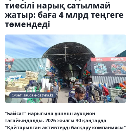
тиесілі нарық сатылмай
жатыр: баға 4 млрд теңгеге
төмендеді
Сурет: sauda.e-qazyna.kz
"Байсат" нарығына үшінші аукцион
тағайындалды. 2026 жылғы 30 қаңтарда
"Қайтарылған активтерді басқару компаниясы"