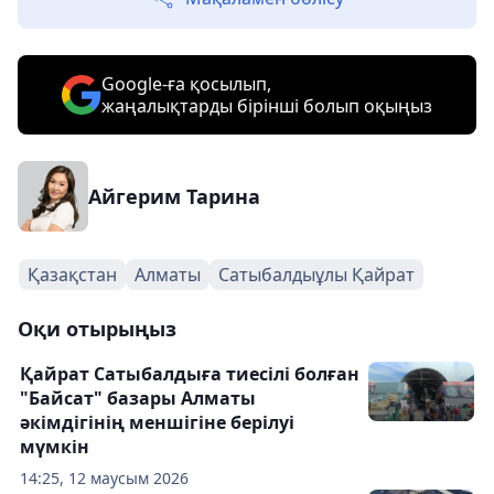
Google-ға қосылып,
жаңалықтарды бірінші болып оқыңыз
Айгерим Тарина
Қазақстан
Алматы
Сатыбалдыұлы Қайрат
Оқи отырыңыз
Қайрат Сатыбалдыға тиесілі болған
"Байсат" базары Алматы
әкімдігінің меншігіне берілуі
мүмкін
14:25, 12 маусым 2026