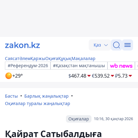
Қаз
Саясат
Әлем
Қаржы
Оқиға
Құқық
Мақалалар
#Референдум-2026
#Қазақстан мақтанышы
+29°
$
467.48
€
539.52
₽
5.73
Басты
Барлық жаңалықтар
Оқиғалар туралы жаңалықтар
Оқиғалар
10:16, 30 қаңтар 2026
Қайрат Сатыбалдыға