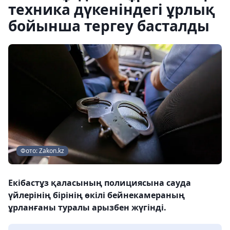
техника дүкеніндегі ұрлық
бойынша тергеу басталды
Фото: Zakon.kz
Екібастұз қаласының полициясына сауда
үйлерінің бірінің өкілі бейнекамераның
ұрланғаны туралы арызбен жүгінді.