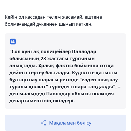
Кейін ол кассадан төлем жасамай, ештеңе
болмағандай дүкеннен шығып кеткен.
"Сол күні-ақ полицейлер Павлодар
облысының 23 жастағы тұрғынын
анықтады. Ұрлық фактісі бойынша сотқа
дейінгі тергеу басталды. Күдіктіге қатысты
бұлтартпау шарасы ретінде "елден шықпау
туралы қолхат" түріндегі шара таңдалды", –
деп мәлімдеді Павлодар облысы полиция
департаментінің өкілдері.
Мақаламен бөлісу