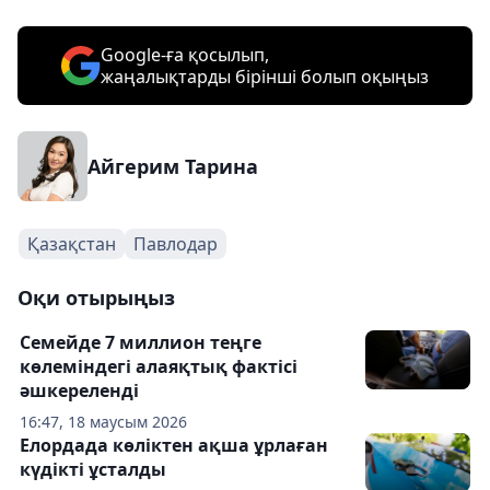
Google-ға қосылып,
жаңалықтарды бірінші болып оқыңыз
Айгерим Тарина
Қазақстан
Павлодар
Оқи отырыңыз
Семейде 7 миллион теңге
көлеміндегі алаяқтық фактісі
әшкереленді
16:47, 18 маусым 2026
Елордада көліктен ақша ұрлаған
күдікті ұсталды