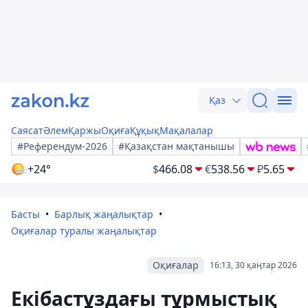
Қаз
Саясат
Әлем
Қаржы
Оқиға
Құқық
Мақалалар
#Референдум-2026
#Қазақстан мақтанышы
+24°
$
466.08
€
538.56
₽
5.65
Басты
Барлық жаңалықтар
Оқиғалар туралы жаңалықтар
Оқиғалар
16:13, 30 қаңтар 2026
Екібастұздағы тұрмыстық