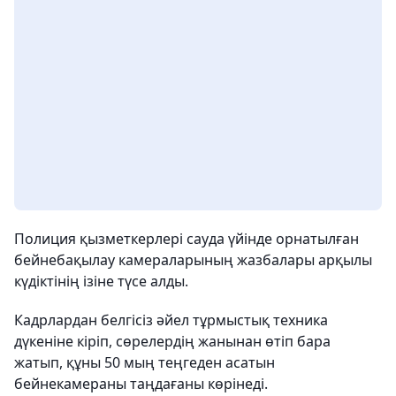
Полиция қызметкерлері сауда үйінде орнатылған
бейнебақылау камераларының жазбалары арқылы
күдіктінің ізіне түсе алды.
Кадрлардан белгісіз әйел тұрмыстық техника
дүкеніне кіріп, сөрелердің жанынан өтіп бара
жатып, құны 50 мың теңгеден асатын
бейнекамераны таңдағаны көрінеді.