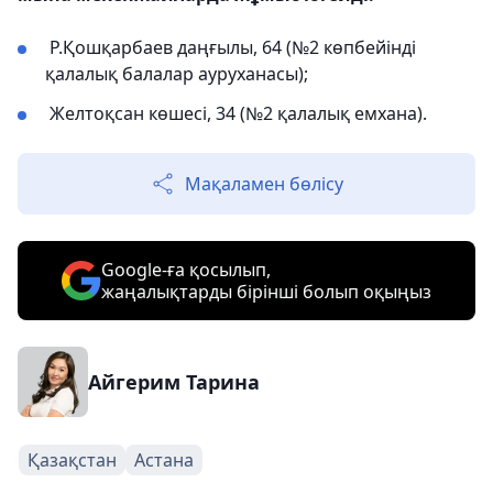
Р.Қошқарбаев даңғылы, 64 (№2 көпбейінді
қалалық балалар ауруханасы);
Желтоқсан көшесі, 34 (№2 қалалық емхана).
Мақаламен бөлісу
Google-ға қосылып,
жаңалықтарды бірінші болып оқыңыз
Айгерим Тарина
Қазақстан
Астана