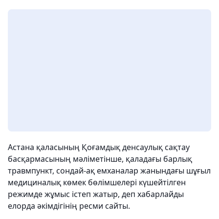
Астана қаласының Қоғамдық денсаулық сақтау
басқармасының мәліметінше, қаладағы барлық
травмпункт, сондай-ақ емханалар жанындағы шұғыл
медициналық көмек бөлімшелері күшейтілген
режимде жұмыс істеп жатыр, деп хабарлайды
елорда әкімдігінің ресми сайты.