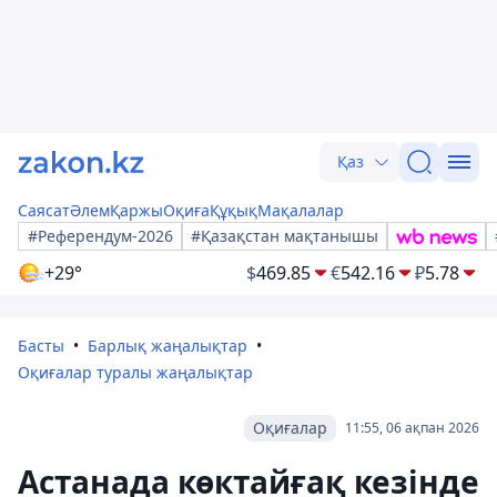
Қаз
Саясат
Әлем
Қаржы
Оқиға
Құқық
Мақалалар
#Референдум-2026
#Қазақстан мақтанышы
+29°
$
469.85
€
542.16
₽
5.78
Басты
Барлық жаңалықтар
Оқиғалар туралы жаңалықтар
Оқиғалар
11:55, 06 ақпан 2026
Астанада көктайғақ кезінде