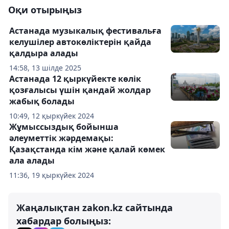
Оқи отырыңыз
Астанада музыкалық фестивальға
келушілер автокөліктерін қайда
қалдыра алады
14:58, 13 шілде 2025
Астанада 12 қыркүйекте көлік
қозғалысы үшін қандай жолдар
жабық болады
10:49, 12 қыркүйек 2024
Жұмыссыздық бойынша
әлеуметтік жәрдемақы:
Қазақстанда кім және қалай көмек
ала алады
11:36, 19 қыркүйек 2024
Жаңалықтан zakon.kz сайтында
хабардар болыңыз: