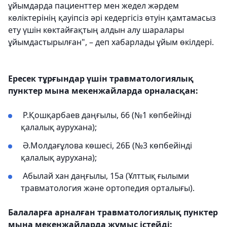
ұйымдарда пациенттер мен жедел жәрдем
көліктерінің қауіпсіз әрі кедергісіз өтуін қамтамасыз
ету үшін көктайғақтың алдын алу шаралары
ұйымдастырылған", – деп хабарлады ұйым өкілдері.
Ересек тұрғындар үшін травматологиялық
пунктер мына мекенжайларда орналасқан:
Р.Қошқарбаев даңғылы, 66 (№1 көпбейінді
қалалық аурухана);
Ә.Молдағұлова көшесі, 26Б (№3 көпбейінді
қалалық аурухана);
Абылай хан даңғылы, 15а (Ұлттық ғылыми
травматология және ортопедия орталығы).
Балаларға арналған травматологиялық пунктер
мына мекенжайларда жұмыс істейді: