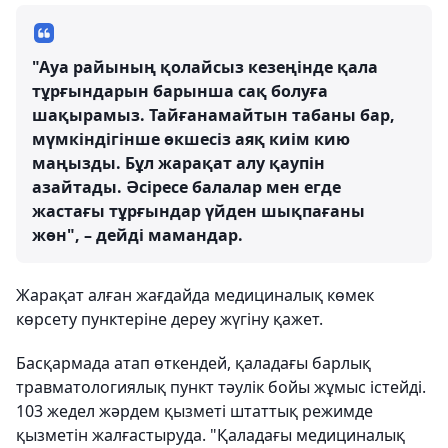
"Ауа райының қолайсыз кезеңінде қала
тұрғындарын барынша сақ болуға
шақырамыз. Тайғанамайтын табаны бар,
мүмкіндігінше өкшесіз аяқ киім кию
маңызды. Бұл жарақат алу қаупін
азайтады. Әсіресе балалар мен егде
жастағы тұрғындар үйден шықпағаны
жөн", – дейді мамандар.
Жарақат алған жағдайда медициналық көмек
көрсету пунктеріне дереу жүгіну қажет.
Басқармада атап өткендей, қаладағы барлық
травматологиялық пункт тәулік бойы жұмыс істейді.
103 жедел жәрдем қызметі штаттық режимде
қызметін жалғастыруда. "Қаладағы медициналық