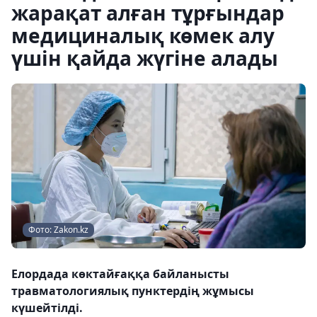
жарақат алған тұрғындар
медициналық көмек алу
үшін қайда жүгіне алады
Фото: Zakon.kz
Елордада көктайғаққа байланысты
травматологиялық пунктердің жұмысы
күшейтілді.