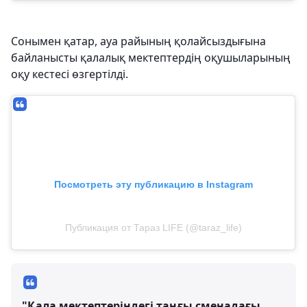
Сонымен қатар, ауа райының қолайсыздығына
байланысты қалалық мектептердің оқушыларының
оқу кестесі өзгертілді.
Посмотреть эту публикацию в Instagram
Публикация от Тараз LIFE (@taraz_life)
"Қала мектептеріндегі таңғы сменадағы