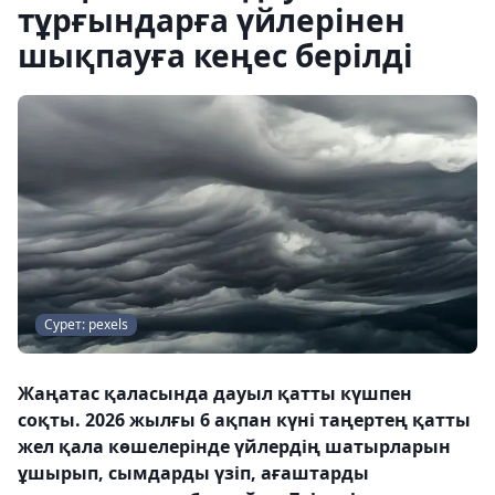
тұрғындарға үйлерінен
шықпауға кеңес берілді
Сурет: pexels
Жаңатас қаласында дауыл қатты күшпен
соқты. 2026 жылғы 6 ақпан күні таңертең қатты
жел қала көшелерінде үйлердің шатырларын
ұшырып, сымдарды үзіп, ағаштарды