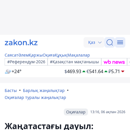
Қаз
Саясат
Әлем
Қаржы
Оқиға
Құқық
Мақалалар
#Референдум-2026
#Қазақстан мақтанышы
+24°
$
469.93
€
541.64
₽
5.71
Басты
Барлық жаңалықтар
Оқиғалар туралы жаңалықтар
Оқиғалар
13:16, 06 ақпан 2026
Жаңатастағы дауыл: