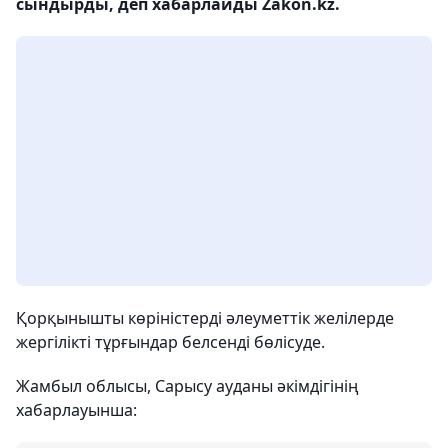
сындырды, деп хабарлайды Zakon.kz.
Қорқынышты көріністерді әлеуметтік желілерде
жергілікті тұрғындар белсенді бөлісуде.
Жамбыл облысы, Сарысу ауданы әкімдігінің
хабарлауынша: