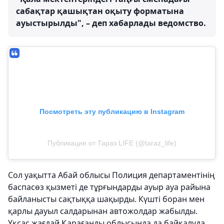
сабақтар қашықтан оқыту форматына
ауыстырылды", – деп хабарлады ведомство.
Посмотреть эту публикацию в Instagram
Публикация от Тараз LIFE (@taraz_life)
Сол уақытта Абай облысы Полиция департаментінің
баспасөз қызметі де тұрғындарды ауыр ауа райына
байланысты сақтыққа шақырды. Күшті боран мен
қарлы дауыл салдарынан автожолдар жабылды.
Ұқсас жағдай Қарағанды облысында да байқалуда.