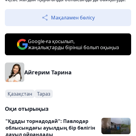
Мақаламен бөлісу
Google-ға қосылып,
жаңалықтарды бірінші болып оқыңыз
Айгерим Тарина
Қазақстан
Тараз
Оқи отырыңыз
"Құдды торнадодай": Павлодар
облысындағы ауылдың бір бөлігін
дауыл ойрандады