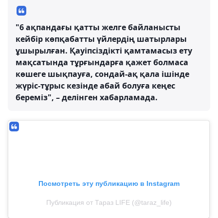
"6 ақпандағы қатты желге байланысты
кейбір көпқабатты үйлердің шатырлары
ұшырылған. Қауіпсіздікті қамтамасыз ету
мақсатында тұрғындарға қажет болмаса
көшеге шықпауға, сондай-ақ қала ішінде
жүріс-тұрыс кезінде абай болуға кеңес
береміз", – делінген хабарламада.
Посмотреть эту публикацию в Instagram
Публикация от Тараз LIFE (@taraz_life)