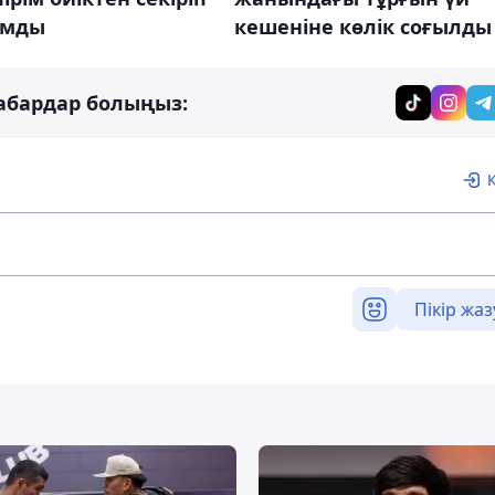
ұмды
кешеніне көлік соғылды
абардар болыңыз:
Пікір жаз