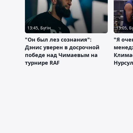
13:45, Бүгін
13:05, Б
"Он был лез сознания":
"Я оче
Дэнис уверен в досрочной
менед
победе над Чимаевым на
Климас
турнире RAF
Нурсу