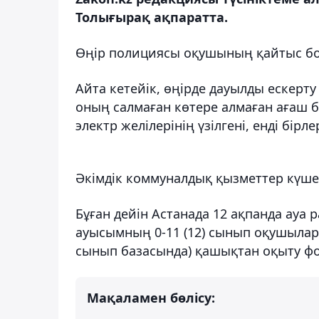
Толығырақ ақпаратта.
Өңір полициясы оқушының қайтыс бо
Айта кетейік, өңірде дауылды ескерт
оның салмаған көтере алмаған ағаш б
электр желілерінің үзілгені, енді бір
Әкімдік коммуналдық қызметтер күше
Бұған дейін Астанада 12 ақпанда ау
ауысымның 0-11 (12) сынып оқушылары
сынып базасында) қашықтан оқыту ф
Мақаламен бөлісу: