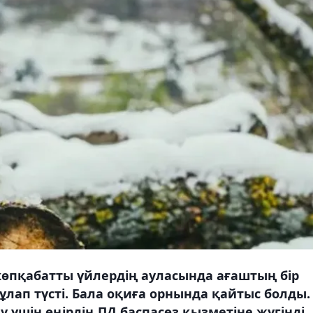
көпқабатты үйлердің ауласында ағаштың бір
ұлап түсті. Бала оқиға орнында қайтыс болды.
у үшін өңірдің ПД баспасөз қызметіне жүгінді.