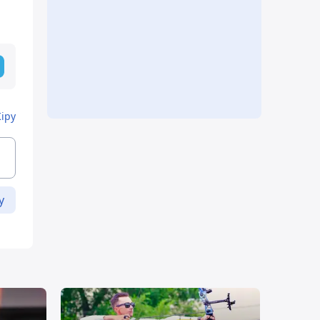
Кіру
у