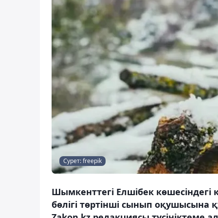
Сурет: freepik
Шымкенттегі Елшібек көшесіндегі 
бөлігі төртінші сынып оқушысына қ
Zakon.kz редакциясы түсініктеме ал