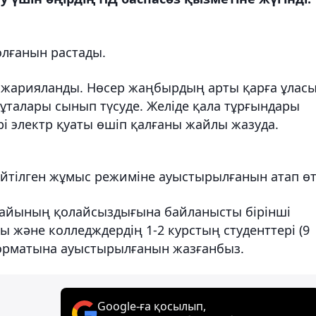
лғанын растады.
у жарияланды. Нөсер жаңбырдың арты қарға ұласы
ұталары сынып түсуде. Желіде қала тұрғындары
лері электр қуаты өшіп қалғаны жайлы жазуда.
йтілген жұмыс режиміне ауыстырылғанын атап өт
а райының қолайсыздығына байланысты бірінші
 және колледждердің 1-2 курстың студенттері (9
орматына ауыстырылғанын жазғанбыз.
Google-ға қосылып,