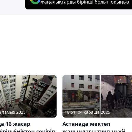
жаңалықтарды бірінші болып оқыңыз
08 тамыз 2025
18:51, 04 қараша 2025
а 16 жасар
Астанада мектеп
ірім биіктен секіріп
жанындағы тұрғын үй