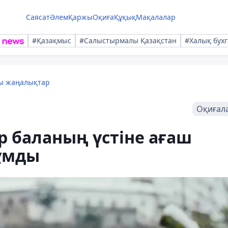
Саясат
Әлем
Қаржы
Оқиға
Құқық
Мақалалар
#Қазақмыс
#Салыстырмалы Қазақстан
#Халық бухг
лы жаңалықтар
Оқиғал
 баланың үстіне ағаш
жұмды