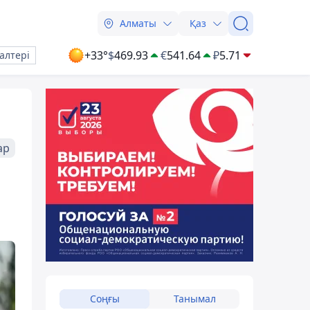
Алматы
Қаз
+33°
$
469.93
€
541.64
₽
5.71
алтері
ар
Соңғы
Танымал