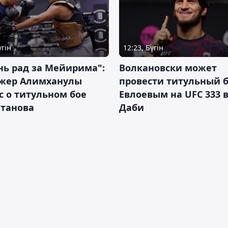
үгін
12:23, Бүгін
нь рад за Мейирима":
Волкановски может
жер Алимханулы
провести титульный б
 о титульном бое
Евлоевым на UFC 333 в
лтанова
Даби