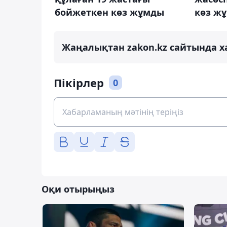
бойжеткен көз жұмды
көз ж
Жаңалықтан zakon.kz сайтында х
Пікірлер
0
Оқи отырыңыз