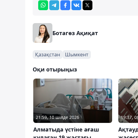
Ботагөз Ақиқат
Қазақстан
Шымкент
Оқи отырыңыз
21:59, 10 шілде 2026
19:37, 
Алматыда үстіне ағаш
Ақтауд
құлаған 19 жастағы
жасөсп