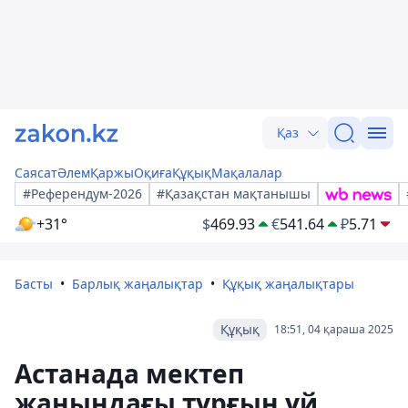
Қаз
Саясат
Әлем
Қаржы
Оқиға
Құқық
Мақалалар
#Референдум-2026
#Қазақстан мақтанышы
+31°
$
469.93
€
541.64
₽
5.71
Басты
Барлық жаңалықтар
Құқық жаңалықтары
Құқық
18:51, 04 қараша 2025
Астанада мектеп
жанындағы тұрғын үй