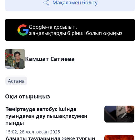
Мақаламен бөлісу
Google-ға қосылып,
жаңалықтарды бірінші болып оқыңыз
Камшат Сатиева
Астана
Оқи отырыңыз
Теміртауда автобус ішінде
туындаған дау пышақтасумен
тынды
15:02, 28 желтоқсан 2025
Алматы тауларында жеке тұрғын