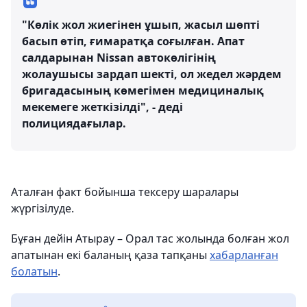
"Көлік жол жиегінен ұшып, жасыл шөпті
басып өтіп, ғимаратқа соғылған. Апат
салдарынан Nissan автокөлігінің
жолаушысы зардап шекті, ол жедел жәрдем
бригадасының көмегімен медициналық
мекемеге жеткізілді", - деді
полициядағылар.
Аталған факт бойынша тексеру шаралары
жүргізілуде.
Бұған дейін Атырау – Орал тас жолында болған жол
апатынан екі баланың қаза тапқаны
хабарланған
болатын
.