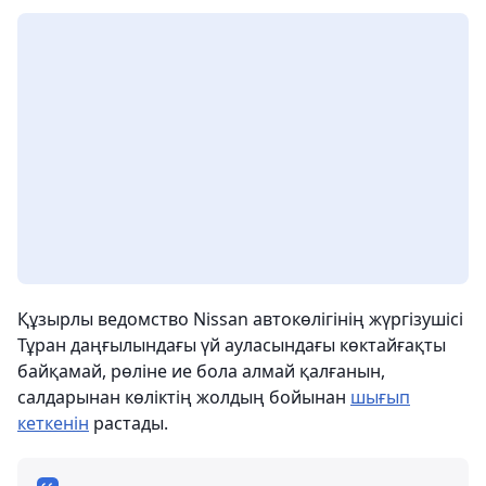
Құзырлы ведомство Nissan автокөлігінің жүргізушісі
Тұран даңғылындағы үй ауласындағы көктайғақты
байқамай, рөліне ие бола алмай қалғанын,
салдарынан көліктің жолдың бойынан
шығып
кеткенін
растады.