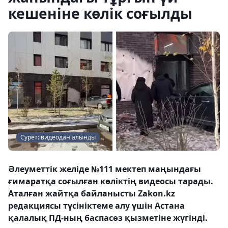
кешеніне көлік соғылды
Сурет: видеодан алынды
Әлеуметтік желіде №111 мектеп маңындағы
ғимаратқа соғылған көліктің видеосы тарады.
Аталған жайтқа байланысты Zakon.kz
редакциясы түсініктеме алу үшін Астана
қалалық ПД-ның баспасөз қызметіне жүгінді.