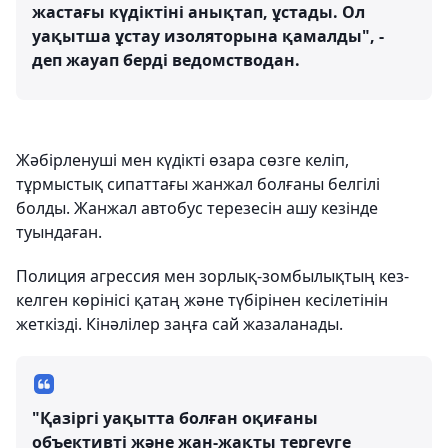
жастағы күдіктіні анықтап, ұстады. Ол
уақытша ұстау изоляторына қамалды", -
деп жауап берді ведомстводан.
Жәбірленуші мен күдікті өзара сөзге келіп,
тұрмыстық сипаттағы жанжал болғаны белгілі
болды. Жанжал автобус терезесін ашу кезінде
туындаған.
Полиция агрессия мен зорлық-зомбылықтың кез-
келген көрінісі қатаң және түбірінен кесілетінін
жеткізді. Кінәлілер заңға сай жазаланады.
"Қазіргі уақытта болған оқиғаны
объективті және жан-жақты тергеуге