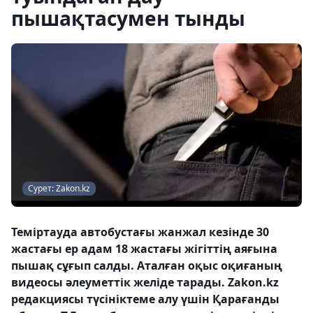
пышақтасумен тынды
Сурет: Zakon.kz
Теміртауда автобустағы жанжал кезінде 30
жастағы ер адам 18 жастағы жігіттің аяғына
пышақ сұғып салды. Аталған оқыс оқиғаның
видеосы әлеуметтік желіде тарады. Zakon.kz
редакциясы түсініктеме алу үшін Қарағанды