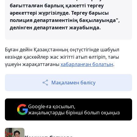
бағытталған барлық қажетті тергеу
әрекеттері жүргізілуде. Тергеу барысы
полиция департаментінің бақылауында",
делінген департамент жауабында.
Бұған дейін Қазақстанның оңтүстігінде шабуыл
кезінде қаскөйлер жас жігітті атып өлтіріп, тағы
үшеуін жарақаттағаны
хабарланған болатын
.
Мақаламен бөлісу
Google-ға қосылып,
жаңалықтарды бірінші болып оқыңыз