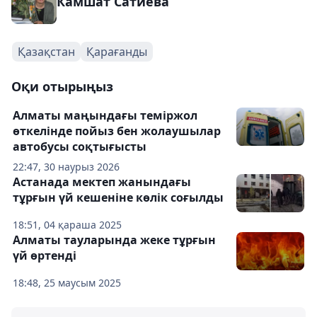
Камшат Сатиева
Қазақстан
Қарағанды
Оқи отырыңыз
Алматы маңындағы теміржол
өткелінде пойыз бен жолаушылар
автобусы соқтығысты
22:47, 30 наурыз 2026
Астанада мектеп жанындағы
тұрғын үй кешеніне көлік соғылды
18:51, 04 қараша 2025
Алматы тауларында жеке тұрғын
үй өртенді
18:48, 25 маусым 2025