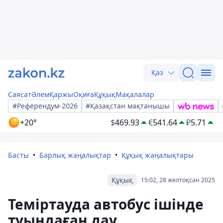
Қаз
Саясат
Әлем
Қаржы
Оқиға
Құқық
Мақалалар
#Референдум-2026
#Қазақстан мақтанышы
+20°
$
469.93
€
541.64
₽
5.71
Басты
Барлық жаңалықтар
Құқық жаңалықтары
Құқық
15:02, 28 желтоқсан 2025
Теміртауда автобус ішінде
туындаған дау