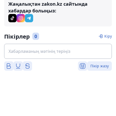
Жаңалықтан zakon.kz сайтында
хабардар болыңыз:
Пікірлер
0
Кіру
Пікір жазу