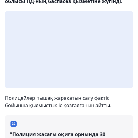
облысы ПД-ның баспасөз қызметіне жүгінді.
Полицейлер пышақ жарақатын салу фактісі
бойынша қылмыстық іс қозғалғанын айтты.
"Полиция жасағы оқиға орнында 30