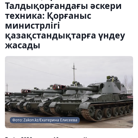
Талдықорғандағы әскери
техника: Қорғаныс
министрлігі
қазақстандықтарға үндеу
жасады
Фото: Zakon.kz/Екатерина Елисеева