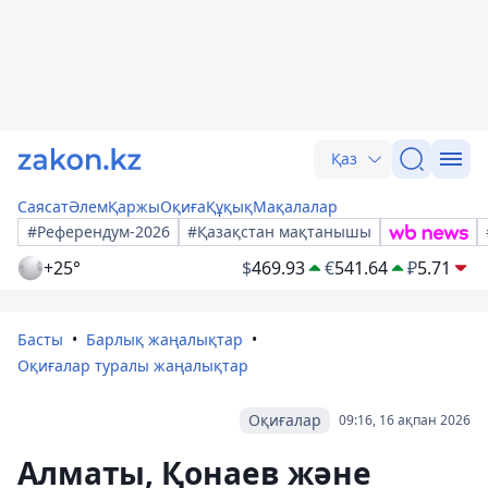
Қаз
Саясат
Әлем
Қаржы
Оқиға
Құқық
Мақалалар
#Референдум-2026
#Қазақстан мақтанышы
+25°
$
469.93
€
541.64
₽
5.71
Басты
Барлық жаңалықтар
Оқиғалар туралы жаңалықтар
Оқиғалар
09:16, 16 ақпан 2026
Алматы, Қонаев және