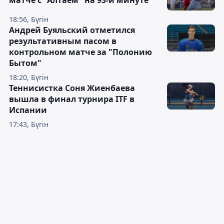
матче с "Алтаем" на 93-й минуте
18:56, Бүгін
Андрей Буяльский отметился
результативным пасом в
контрольном матче за "Полонию
Бытом"
18:20, Бүгін
Теннисистка Соня Жиенбаева
вышла в финал турнира ITF в
Испании
17:43, Бүгін