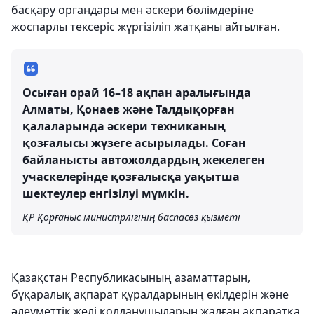
басқару органдары мен әскери бөлімдеріне
жоспарлы тексеріс жүргізіліп жатқаны айтылған.
Осыған орай 16–18 ақпан аралығында
Алматы, Қонаев және Талдықорған
қалаларында әскери техниканың
қозғалысы жүзеге асырылады. Соған
байланысты автожолдардың жекелеген
учаскелерінде қозғалысқа уақытша
шектеулер енгізілуі мүмкін.
ҚР Қорғаныс министрлігінің баспасөз қызметі
Қазақстан Республикасының азаматтарын,
бұқаралық ақпарат құралдарының өкілдерін және
әлеуметтік желі қолданушыларын жалған ақпаратқа