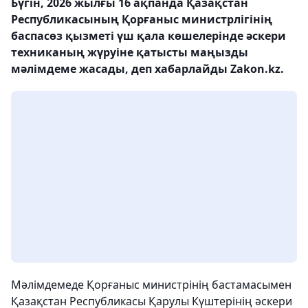
Бүгін, 2026 жылғы 16 ақпанда Қазақстан
Республикасының Қорғаныс министрлігінің
баспасөз қызметі үш қала көшелерінде әскери
техниканың жүруіне қатысты маңызды
мәлімдеме жасады, деп хабарлайды Zakon.kz.
Мәлімдемеде Қорғаныс министрінің бастамасымен
Қазақстан Республикасы Қарулы Күштерінің әскери