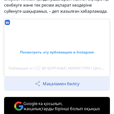
сенбеуге және тек ресми ақпарат көздеріне
сүйенуге шақырамыз, – деп жазылған хабарламада.
Посмотреть эту публикацию в Instagram
Публикация от 🇰🇿 ҚР ҚОРҒАНЫС МИНИСТРЛІГІ (@modgovkz)
Мақаламен бөлісу
Google-ға қосылып,
жаңалықтарды бірінші болып оқыңыз