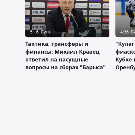
15:16, Бүгін
14:36, Б
Тактика, трансферы и
"Кулаг
финансы: Михаил Кравец
фиаско
ответил на насущные
Кубке 
вопросы на сборах "Барыса"
Оренбу