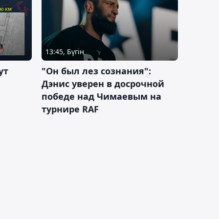
13:45, Бүгін
ут
"Он был лез сознания":
Дэнис уверен в досрочной
победе над Чимаевым на
турнире RAF