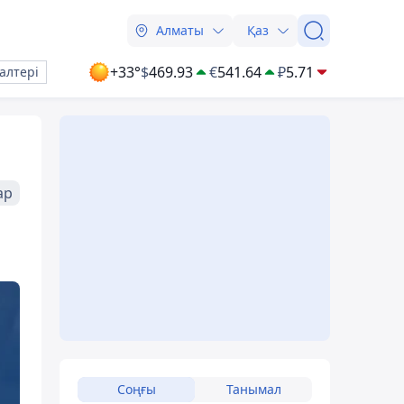
Алматы
Қаз
+33°
$
469.93
€
541.64
₽
5.71
алтері
ар
Соңғы
Танымал