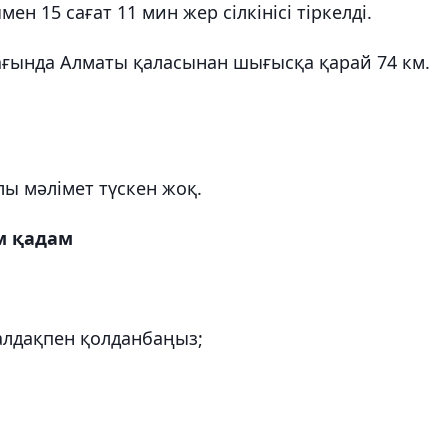
н 15 сағат 11 мин жер сілкінісі тіркелді.
мағында Алматы қаласынан шығысқа қарай 74 км.
ы мәлімет түскен жоқ.
ым қадам
палдақпен қолданбаңыз;