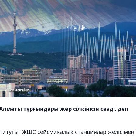
 Алматы тұрғындары жер сілкінісін сезді, деп
титуты" ЖШС сейсмикалық станциялар желісімен