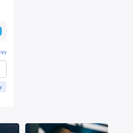
Кіру
у