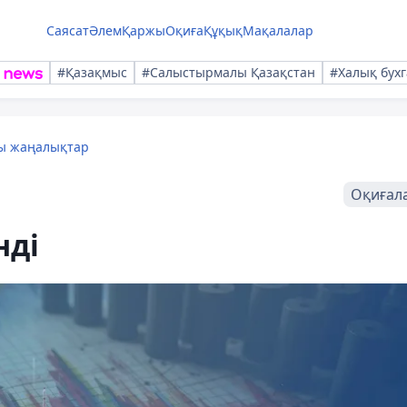
Саясат
Әлем
Қаржы
Оқиға
Құқық
Мақалалар
#Қазақмыс
#Салыстырмалы Қазақстан
#Халық бухг
лы жаңалықтар
Оқиғал
нді