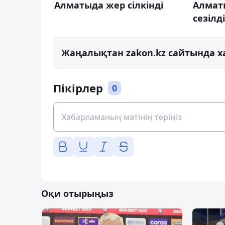
Алматыда жер сілкінді
Алматы
сезілді
Жаңалықтан zakon.kz сайтында х
Пікірлер
0
Оқи отырыңыз