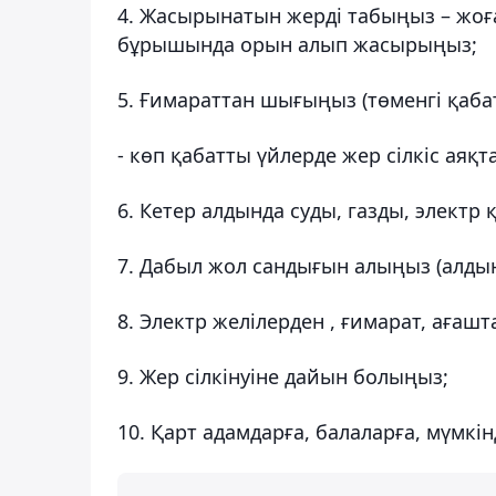
4. Жасырынатын жерді табыңыз – жоға
бұрышында орын алып жасырыңыз;
5. Ғимараттан шығыңыз (төменгі қабат
- көп қабатты үйлерде жер сілкіс аяқ
6. Кетер алдында суды, газды, электр 
7. Дабыл жол сандығын алыңыз (алдын
8. Электр желілерден , ғимарат, ағаш
9. Жер сілкінуіне дайын болыңыз;
10. Қарт адамдарға, балаларға, мүмкін