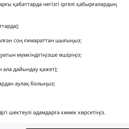
рғы қабаттарда негізгі іргелі қабырғалардың
тарда);
талған соң ғимараттан шығыңыз;
қуатын мүмкіндігіңізше өшіріңіз;
 ала дайындау қажет);
тардан аулақ болыңыз;
дігі шектеулі адамдарға көмек көрсетіңіз.