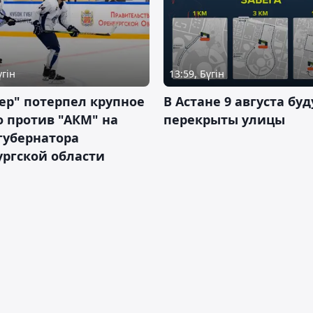
үгін
13:59, Бүгін
ер" потерпел крупное
В Астане 9 августа буд
 против "АКМ" на
перекрыты улицы
губернатора
ргской области