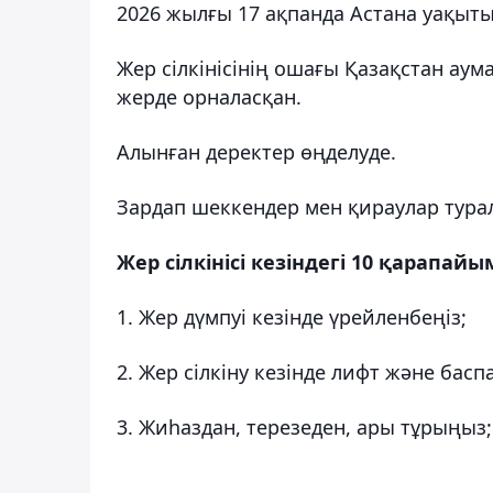
2026 жылғы 17 ақпанда Астана уақытыме
Жер сілкінісінің ошағы Қазақстан ау
жерде орналасқан.
Алынған деректер өңделуде.
Зардап шеккендер мен қираулар турал
Жер сілкінісі кезіндегі 10 қарапай
1. Жер дүмпуі кезінде үрейленбеңіз;
2. Жер сілкіну кезінде лифт және бас
3. Жиhаздан, терезеден, ары тұрыңыз;