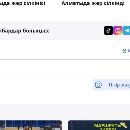
да жер сілкінісі
Алматыда жер сілкінді
абардар болыңыз:
Пікір жаз