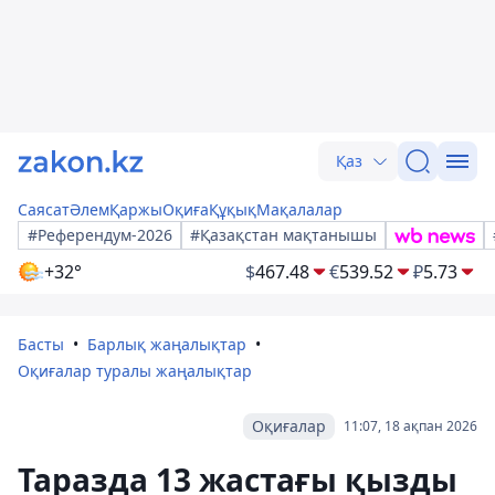
Қаз
Саясат
Әлем
Қаржы
Оқиға
Құқық
Мақалалар
#Референдум-2026
#Қазақстан мақтанышы
+32°
$
467.48
€
539.52
₽
5.73
Басты
Барлық жаңалықтар
Оқиғалар туралы жаңалықтар
Оқиғалар
11:07, 18 ақпан 2026
Таразда 13 жастағы қызды