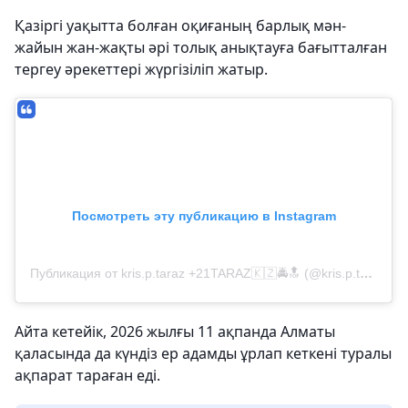
Қазіргі уақытта болған оқиғаның барлық мән-
жайын жан-жақты әрі толық анықтауға бағытталған
тергеу әрекеттері жүргізіліп жатыр.
Посмотреть эту публикацию в Instagram
Публикация от kris.p.taraz +21TARAZ🇰🇿🚔🔝 (@kris.p.taraz)
Айта кетейік, 2026 жылғы 11 ақпанда Алматы
қаласында да күндіз ер адамды ұрлап кеткені туралы
ақпарат тараған еді.