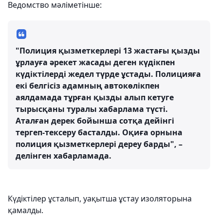
Ведомство мәліметінше:
"Полиция қызметкерлері 13 жастағы қызды
ұрлауға әрекет жасады деген күдікпен
күдіктілерді жедел түрде ұстады. Полицияға
екі белгісіз адамның автокөлікпен
аялдамада тұрған қызды алып кетуге
тырысқаны туралы хабарлама түсті.
Аталған дерек бойынша сотқа дейінгі
тергеп-тексеру басталды. Оқиға орнына
полиция қызметкерлері дереу барды", –
делінген хабарламада.
Күдіктілер ұсталып, уақытша ұстау изоляторына
қамалды.