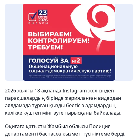
2026 жылғы 18 ақпанда Instagram желісіндегі
парақшалардың бірінде жарияланған видеодан
аялдамада тұрған қызды белгісіз адамдардың
көлікке күштеп мінгізуге тырысқаны байқалады.
Оқиғаға қатысты Жамбыл облысы Полиция
департаменті баспасөз қызметі түсініктеме берді.