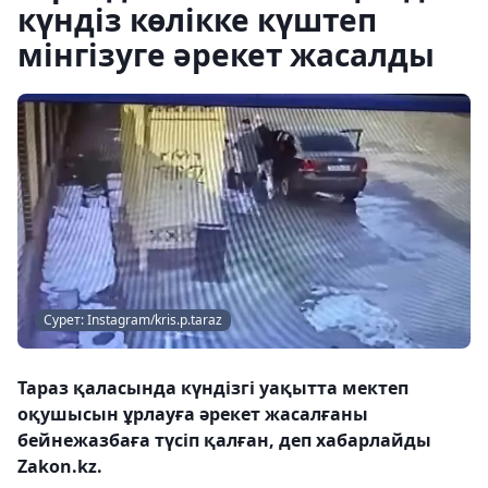
күндіз көлікке күштеп
мінгізуге әрекет жасалды
Сурет: Instagram/kris.p.taraz
Тараз қаласында күндізгі уақытта мектеп
оқушысын ұрлауға әрекет жасалғаны
бейнежазбаға түсіп қалған, деп хабарлайды
Zakon.kz.