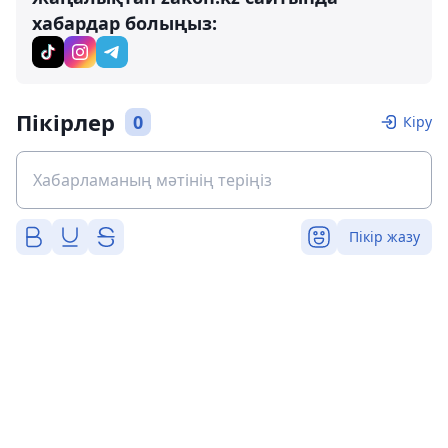
хабардар болыңыз:
Пікірлер
0
Кіру
Пікір жазу