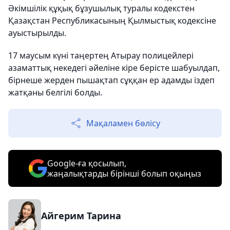
Әкімшілік құқық бұзушылық туралы кодекстен
Қазақстан Республикасының Қылмыстық кодексіне
ауыстырылды.
17 маусым күні таңертең Атырау полицейлері
азаматтық некедегі әйеліне кіре берісте шабуылдап,
бірнеше жерден пышақтап сұққан ер адамды іздеп
жатқаны белгілі болды.
Мақаламен бөлісу
Google-ға қосылып,
жаңалықтарды бірінші болып оқыңыз
Айгерим Тарина