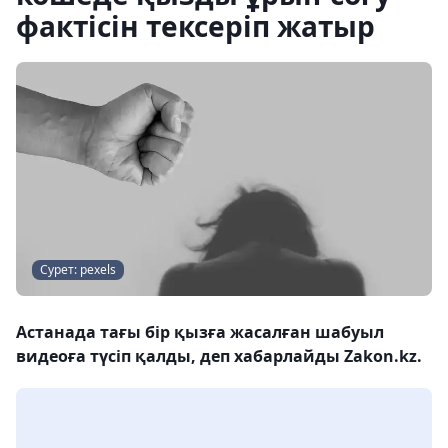
фактісін тексеріп жатыр
Сурет: pexels
Астанада тағы бір қызға жасалған шабуыл
видеоға түсіп қалды, деп хабарлайды Zakon.kz.