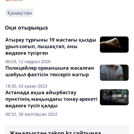
Қазақстан
Оқи отырыңыз
Атырау тұрғыны 19 жастағы қызды
ұрып-соғып, пышақтап, оны
видеоға түсірген
00:03, 12 наурыз 2026
Полицейлер орманшыға жасалған
шабуыл фактісін тексеріп жатыр
18:35, 03 қазан 2023
Астанада ақша айырбастау
пунктінің маңындағы тонау әрекеті
видеоға түсіп қалды
00:52, 30 желтоқсан 2022
Жаңалықтан zakon.kz сайтында