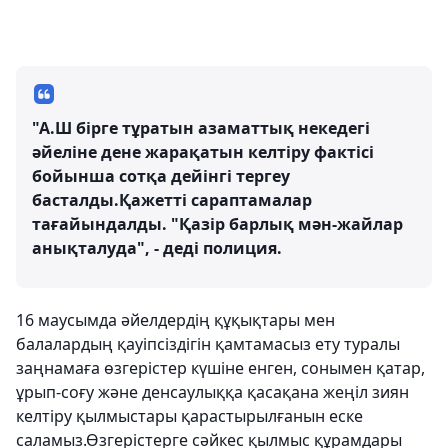
"А.Ш бірге тұратын азаматтық некедегі
әйеліне дене жарақатын келтіру фактісі
бойынша сотқа дейінгі тергеу
басталды.Қажетті сараптамалар
тағайындалды. "Қазір барлық мән-жайлар
анықталуда", - деді полиция.
16 маусымда әйелдердің құқықтары мен
балалардың қауіпсіздігін қамтамасыз ету туралы
заңнамаға өзгерістер күшіне енген, сонымен қатар,
ұрып-соғу және денсаулыққа қасақана жеңіл зиян
келтіру қылмыстары қарастырылғанын еске
саламыз.Өзгерістерге сәйкес қылмыс құрамдары