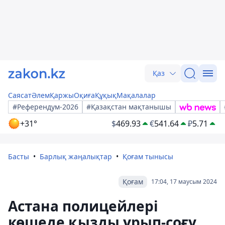
Қаз
Саясат
Әлем
Қаржы
Оқиға
Құқық
Мақалалар
#Референдум-2026
#Қазақстан мақтанышы
+31°
$
469.93
€
541.64
₽
5.71
Басты
Барлық жаңалықтар
Қоғам тынысы
Қоғам
17:04, 17 маусым 2024
Астана полицейлері
көшеде қызды ұрып-соғу