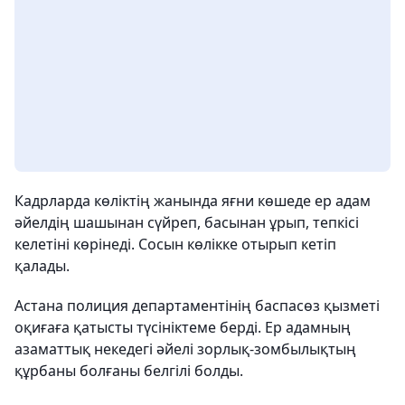
Кадрларда көліктің жанында яғни көшеде ер адам
әйелдің шашынан сүйреп, басынан ұрып, тепкісі
келетіні көрінеді. Сосын көлікке отырып кетіп
қалады.
Астана полиция департаментінің баспасөз қызметі
оқиғаға қатысты түсініктеме берді. Ер адамның
азаматтық некедегі әйелі зорлық-зомбылықтың
құрбаны болғаны белгілі болды.