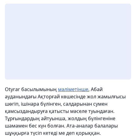
Otyrar басылымының
мәліметінше
, Абай
ауданындағы Ақторғай көшесінде жол жамылғысы
шөгіп, ішінара бүлінген, салдарынан сумен
қамсыздандыруға қатысты мәселе туындаған.
Тұрғындардың айтуынша, жолдың бүлінгеніне
шамамен бес күн болған. Ата-аналар балалары
шұңқырға түсіп кетеді ме деп қорыққан.