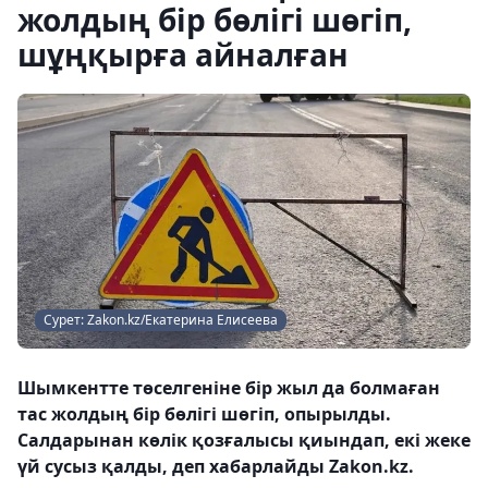
жолдың бір бөлігі шөгіп,
шұңқырға айналған
Сурет: Zakon.kz/Екатерина Елисеева
Шымкентте төселгеніне бір жыл да болмаған
тас жолдың бір бөлігі шөгіп, опырылды.
Салдарынан көлік қозғалысы қиындап, екі жеке
үй сусыз қалды, деп хабарлайды Zakon.kz.