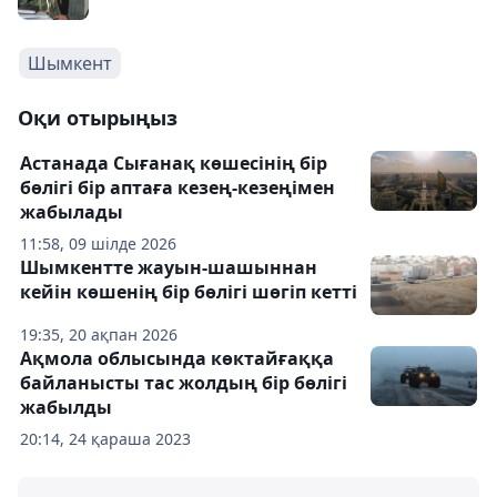
Шымкент
Оқи отырыңыз
Астанада Сығанақ көшесінің бір
бөлігі бір аптаға кезең-кезеңімен
жабылады
11:58, 09 шілде 2026
Шымкентте жауын-шашыннан
кейін көшенің бір бөлігі шөгіп кетті
19:35, 20 ақпан 2026
Ақмола облысында көктайғаққа
байланысты тас жолдың бір бөлігі
жабылды
20:14, 24 қараша 2023