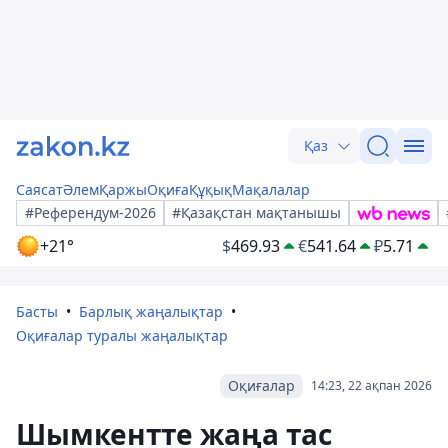
Қаз
Саясат
Әлем
Қаржы
Оқиға
Құқық
Мақалалар
#Референдум-2026
#Қазақстан мақтанышы
+21°
$
469.93
€
541.64
₽
5.71
Басты
Барлық жаңалықтар
Оқиғалар туралы жаңалықтар
Оқиғалар
14:23, 22 ақпан 2026
Шымкентте жаңа тас