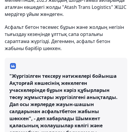
мәліметінше, 2025 жылдың шілде-тамыз айларында
аталған көшедегі жолды "Atash Trans Logistics" ЖШС
мердігер ұйым жөндеген.
Асфальт бетон төсемес бұрын және жолдың негізін
тығыздау кезеңінде ұлттық сапа орталығы
сараптама жүргізді. Дегенмен, асфальт бетон
жабыны бәрібір шөккен.
"Жүргізілген тексеру нәтижелері бойынша
Ақторғай көшесінің жекелеген
учаскелерінде бұрын кәріз құбырларын
төсеу жұмыстары жүргізілгені анықталды.
Дәл осы жерлерде жауын-шашын
салдарынан асфальтбетон жабыны
шөккен", - деп хабарлады Шымкент
қаласының жолаушылар көлігі және