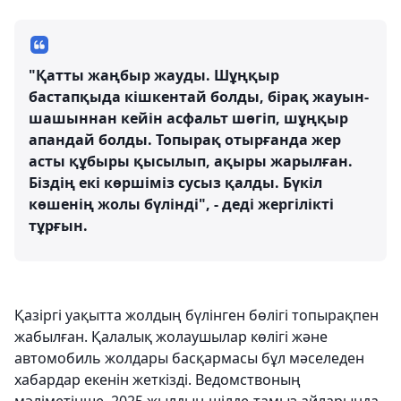
"Қатты жаңбыр жауды. Шұңқыр
бастапқыда кішкентай болды, бірақ жауын-
шашыннан кейін асфальт шөгіп, шұңқыр
апандай болды. Топырақ отырғанда жер
асты құбыры қысылып, ақыры жарылған.
Біздің екі көршіміз сусыз қалды. Бүкіл
көшенің жолы бүлінді", - деді жергілікті
тұрғын.
Қазіргі уақытта жолдың бүлінген бөлігі топырақпен
жабылған. Қалалық жолаушылар көлігі және
автомобиль жолдары басқармасы бұл мәселеден
хабардар екенін жеткізді. Ведомствоның