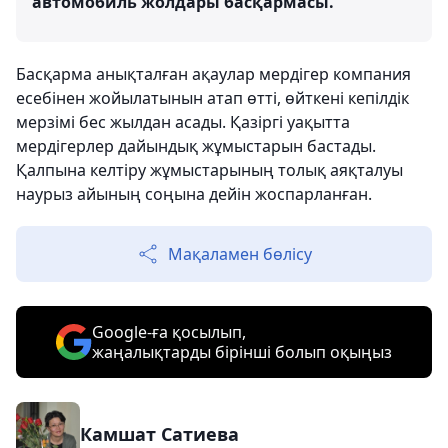
автомобиль жолдары басқармасы.
Басқарма анықталған ақаулар мердігер компания
есебінен жойылатынын атап өтті, өйткені кепілдік
мерзімі бес жылдан асады. Қазіргі уақытта
мердігерлер дайындық жұмыстарын бастады.
Қалпына келтіру жұмыстарының толық аяқталуы
наурыз айының соңына дейін жоспарланған.
Мақаламен бөлісу
Google-ға қосылып,
жаңалықтарды бірінші болып оқыңыз
Камшат Сатиева