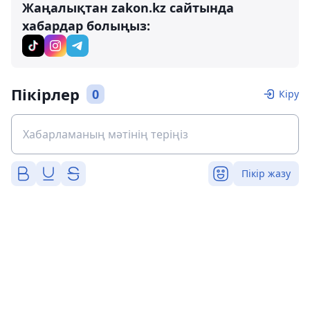
Жаңалықтан zakon.kz сайтында
хабардар болыңыз:
Пікірлер
0
Кіру
Пікір жазу