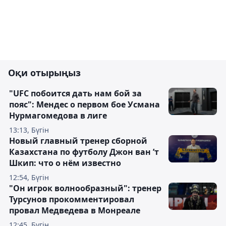
Оқи отырыңыз
"UFC побоится дать нам бой за
пояс": Мендес о первом бое Усмана
Нурмагомедова в лиге
13:13, Бүгін
Новый главный тренер сборной
Казахстана по футболу Джон ван ’т
Шкип: что о нём известно
12:54, Бүгін
"Он игрок волнообразный": тренер
Турсунов прокомментировал
провал Медведева в Монреале
12:45, Бүгін