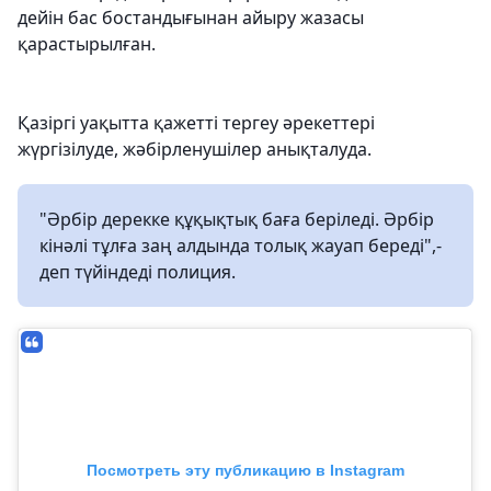
дейін бас бостандығынан айыру жазасы
қарастырылған.
Қазіргі уақытта қажетті тергеу әрекеттері
жүргізілуде, жәбірленушілер анықталуда.
"Әрбір дерекке құқықтық баға беріледі. Әрбір
кінәлі тұлға заң алдында толық жауап береді",-
деп түйіндеді полиция.
Посмотреть эту публикацию в Instagram