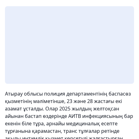
Атырау облысы полиция департаментінің баспасөз
қызметінің мәліметінше, 23 және 28 жастағы екі
азамат ұсталды. Олар 2025 жылдың желтоқсан
айынан бастап өздерінде АИТВ инфекциясының бар
екенін біле тұра, арнайы медициналық есепте
тұрғанына қарамастан, транс тұлғалар ретінде
ақылы интимдік қызмет көрсетуді жалғастырған.