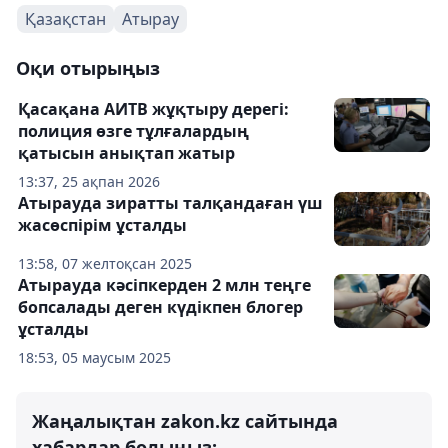
Қазақстан
Атырау
Оқи отырыңыз
Қасақана АИТВ жұқтыру дерегі:
полиция өзге тұлғалардың
қатысын анықтап жатыр
13:37, 25 ақпан 2026
Атырауда зиратты талқандаған үш
жасөспірім ұсталды
13:58, 07 желтоқсан 2025
Атырауда кәсіпкерден 2 млн теңге
бопсалады деген күдікпен блогер
ұсталды
18:53, 05 маусым 2025
Жаңалықтан zakon.kz сайтында
хабардар болыңыз: