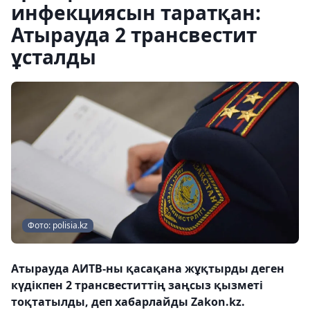
инфекциясын таратқан:
Атырауда 2 трансвестит
ұсталды
Фото: polisia.kz
Атырауда АИТВ-ны қасақана жұқтырды деген
күдікпен 2 трансвеститтің заңсыз қызметі
тоқтатылды, деп хабарлайды Zakon.kz.