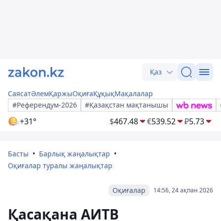
Қаз
Саясат
Әлем
Қаржы
Оқиға
Құқық
Мақалалар
#Референдум-2026
#Қазақстан мақтанышы
+31°
$
467.48
€
539.52
₽
5.73
Басты
Барлық жаңалықтар
Оқиғалар туралы жаңалықтар
Оқиғалар
14:56, 24 ақпан 2026
Қасақана АИТВ