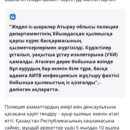
"Жедел іс-шаралар Атырау облысы полиция
департаментінің Ұйымдасқан қылмысқа
қарсы күрес басқармасының
қызметкерлерімен жүргізілді. Күдіктілер
ұсталып, уақытша ұстау изоляторына (УҰИ)
қамалды. Аталған дерек бойынша өзінде
бұл аурудың бар екенін біле тұра, басқа
адамға АИТВ инфекциясын жұқтыру фактісі
бойынша қылмыстық іс қозғалды",-
делінген ақпаратта.
Полиция азаматтардың өмірі мен денсаулығына
қасақана қауіп төндіру – ауыр қылмыс екенін атап
өтті. Қазақстан Республикасының заңнамасына
сәйкес, мұндай әрекеттер үшін 5 жылдан 10 жылға