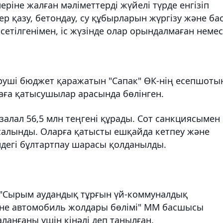
еріне жалған мәліметтерді жүйелі түрде енгізіп
ер қазу, бетондау, су құбырларын жүргізу және ба
етілгенімен, іс жүзінде олар орындалмаған неме
еруші бюджет қаражатын "Сапак" ӨК-нің есепшоты
аға қатысушылар арасында бөлінген.
залал 56,5 млн теңгені құрады. Сот санкциясымен
м салынды. Оларға қатысты ешқайда кетпеу және
індегі бұлтартпау шарасы қолданылды.
ен "Сырым аудандық тұрғын үй-коммуналдық
не автомобиль жолдары бөлімі" ММ басшысы
аланғаны үшін кінәлі деп танылған.