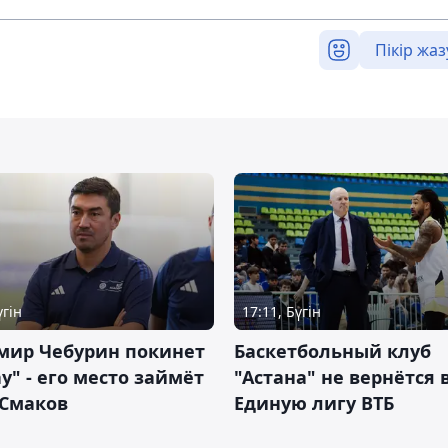
Пікір жаз
үгін
17:11, Бүгін
мир Чебурин покинет
Баскетбольный клуб
у" - его место займёт
"Астана" не вернётся 
 Смаков
Единую лигу ВТБ