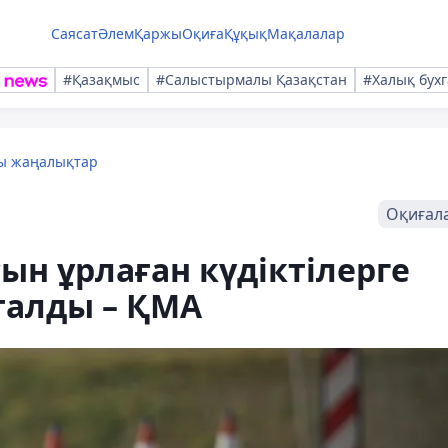
Саясат
Әлем
Қаржы
Оқиға
Құқық
Мақалалар
#Қазақмыс
#Салыстырмалы Қазақстан
#Халық бухг
лы жаңалықтар
Оқиғал
н ұрлаған күдіктілерге
талды – ҚМА