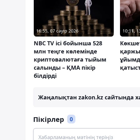
16:55, 07 сәуір 2026
10:11, 1
NBC TV ісі бойынша 528
Көкшет
млн теңге көлемінде
қаржы
криптовалютаға тыйым
ұйымд
салынды – ҚМА пікір
қатыс
білдірді
Жаңалықтан zakon.kz сайтында х
Пікірлер
0