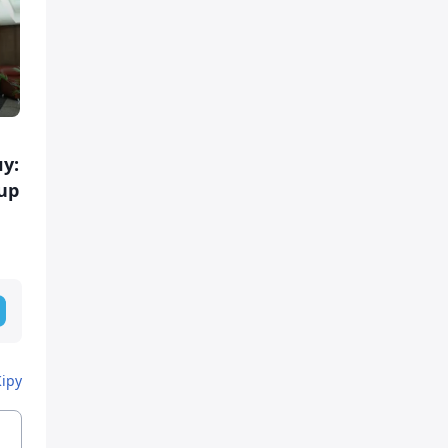
у:
up
Кіру