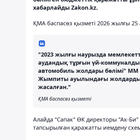
хабарлайды Zakon.kz.
ҚМА баспасөз қызметі 2026 жылғы 25 
"2023 жылғы наурызда мемлекет
аудандық тұрғын үй-коммуналды
автомобиль жолдары бөлімі" ММ м
Жымпиты ауылындағы жолдарды ж
жасалған."
ҚМА баспасөз қызметі
Алайда "Сапак" ӨК директоры "Ак-Би"
тапсырылған қаражатты иемдену схе