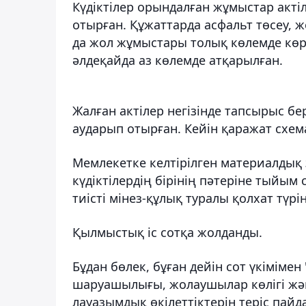
Күдіктілер орындалған жұмыстар актіл
отырған. Құжаттарда асфальт төсеу, ж
да жол жұмыстары толық көлемде көрс
әлдеқайда аз көлемде атқарылған.
Жалған актілер негізінде тапсырыс б
аударып отырған. Кейін қаражат схем
Мемлекетке келтірілген материалдық 
күдіктілердің бірінің пәтеріне тыйы
тиісті мінез-құлық туралы қолхат түр
Қылмыстық іс сотқа жолданды.
Бұдан бөлек, бұған дейін сот үкімім
шаруашылығы, жолаушылар көлігі жә
лауазымдық өкілеттіктерін теріс пайд