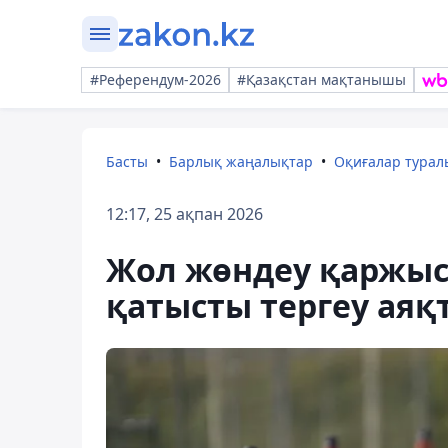
#Референдум-2026
#Қазақстан мақтанышы
Басты
Барлық жаңалықтар
Оқиғалар тура
12:17, 25 ақпан 2026
Жол жөндеу қаржысы
қатысты тергеу аяқ