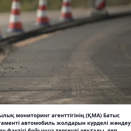
лық мониторинг агенттігінің (ҚМА) Батыс
аменті автомобиль жолдарын күрделі жөндеу
у фактісі бойынша тергеуді аяқтады, деп