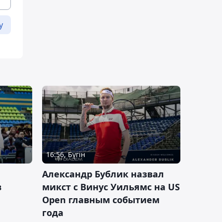
у
16:56, Бүгін
Александр Бублик назвал
в
микст с Винус Уильямс на US
Open главным событием
года