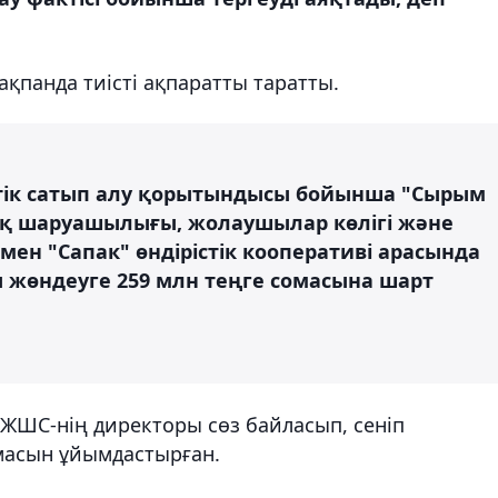
ақпанда тиісті ақпаратты таратты.
тік сатып алу қорытындысы бойынша "Сырым
қ шаруашылығы, жолаушылар көлігі және
ен "Сапак" өндірістік кооперативі арасында
өндеуге 259 млн теңге сомасына шарт
 ЖШС-нің директоры сөз байласып, сеніп
масын ұйымдастырған.