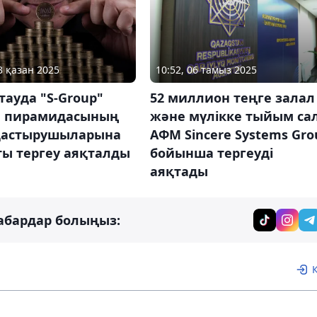
3 қазан 2025
10:52, 06 тамыз 2025
ауда "S-Group"
52 миллион теңге залал
 пирамидасының
және мүлікке тыйым сал
астырушыларына
АФМ Sincere Systems Gro
ты тергеу аяқталды
бойынша тергеуді
аяқтады
абардар болыңыз: