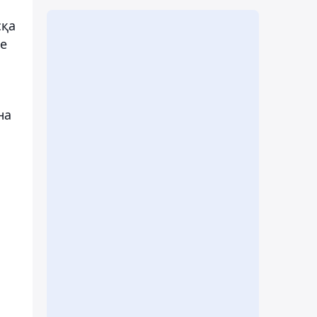
сқа
се
на