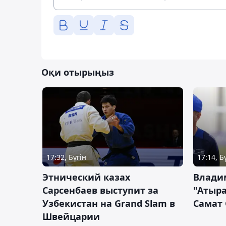
Оқи отырыңыз
17:32, Бүгін
17:14, Б
Этнический казах
Влади
Сарсенбаев выступит за
"Атыра
Узбекистан на Grand Slam в
Самат
Швейцарии