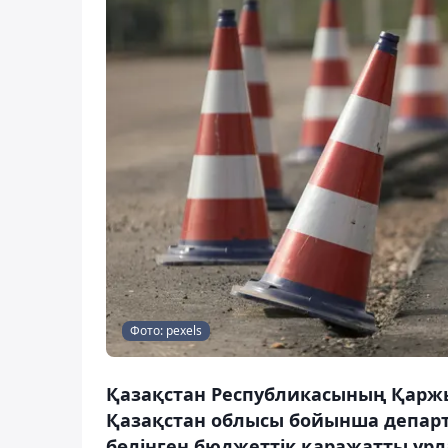
Фото: pexels
Қазақстан Республикасының Қаржы
Қазақстан облысы бойынша департ
бөлінген бюджеттік қаражатты ұрла