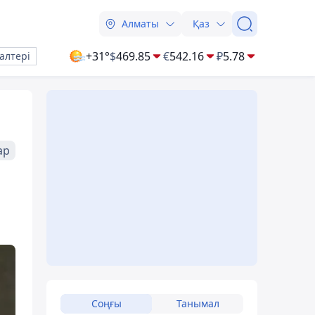
Алматы
Қаз
+31°
$
469.85
€
542.16
₽
5.78
алтері
ар
Соңғы
Танымал