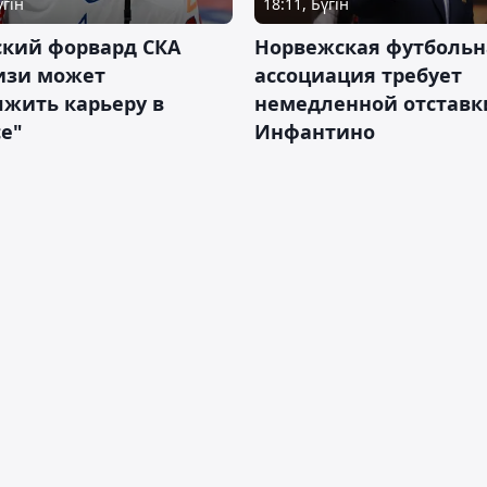
үгін
18:11, Бүгін
ский форвард СКА
Норвежская футбольн
изи может
ассоциация требует
жить карьеру в
немедленной отставк
е"
Инфантино