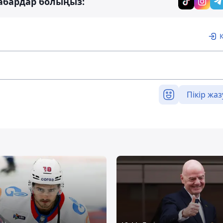
абардар болыңыз:
Пікір жаз