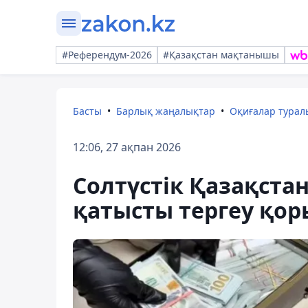
#Референдум-2026
#Қазақстан мақтанышы
Басты
Барлық жаңалықтар
Оқиғалар тура
12:06, 27 ақпан 2026
Солтүстік Қазақст
қатысты тергеу қо