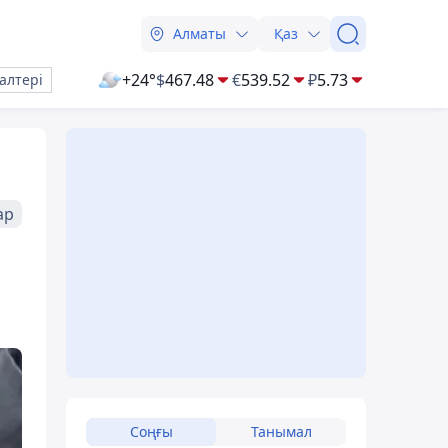
Алматы
Қаз
+24°
$
467.48
€
539.52
₽
5.73
алтері
ар
Соңғы
Танымал