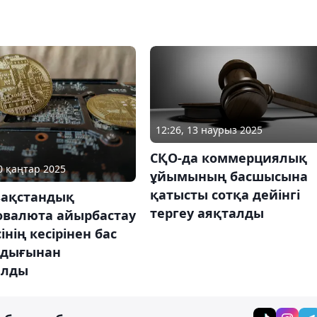
12:26, 13 наурыз 2025
СҚО-да коммерциялық
20 қаңтар 2025
ұйымының басшысына
қатысты сотқа дейінгі
зақстандық
тергеу аяқталды
овалюта айырбастау
інің кесірінен бас
ндығынан
ылды