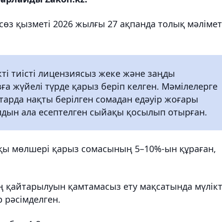
сөз қызметі 2026 жылғы 27 ақпанда толық мәлімет
кті тиісті лицензиясыз жеке және заңды
зға жүйелі түрде қарыз беріп келген. Мәмілелерге
тарда нақты берілген сомадан едәуір жоғары
алдын ала есептелген сыйақы қосылып отырған.
ы мөлшері қарыз сомасының 5–10%-ын құраған,
 қайтарылуын қамтамасыз ету мақсатында мүлікт
 рәсімделген.