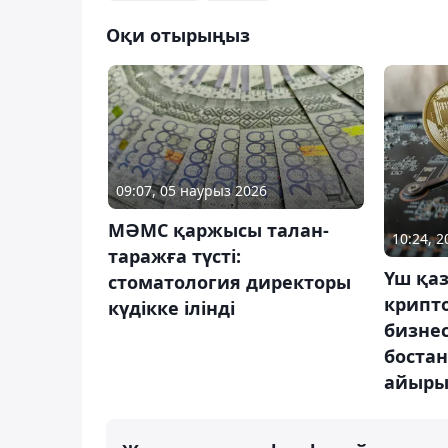
Оқи отырыңыз
09:07, 05 наурыз 2026
МӘМС қаржысы талан-
10:24, 
таражға түсті:
Үш қа
стоматология директоры
крипт
күдікке ілінді
бизнес
боста
айыр