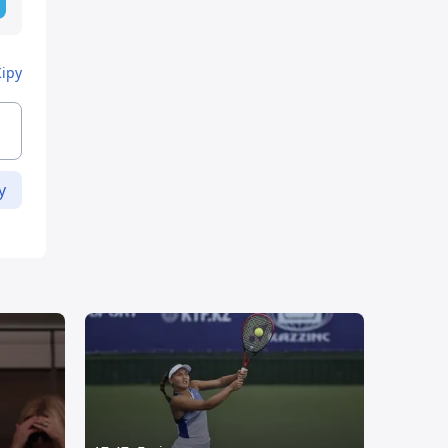
Кіру
у