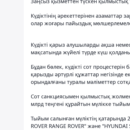
Заңсыз қызметтен түскен қылмыстық т
Күдіктінің әрекеттерінен азаматтар 
олар жоғары пайыздық мөлшерлемелер
Күдікті қарыз алушыларды ақша неме
мақсатында жүйелі түрде күш қолдан
Бұдан бөлек, күдікті сот процестерін 
қарызды әртүрлі құжаттар негізінде ек
орындалғаны туралы мәліметтер сотқ
Сот санкциясымен қылмыстық жолмен
млрд теңгені құрайтын мүлікке тыйы
Тыйым салынған мүліктің қатарында 2 
ROVER RANGE ROVER" және "HYUNDAI ST