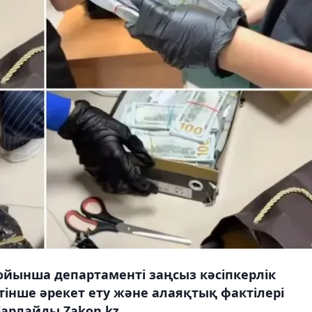
ойынша департаменті заңсыз кәсіпкерлік
тінше әрекет ету және алаяқтық фактілері
арлайды Zakon.kz.