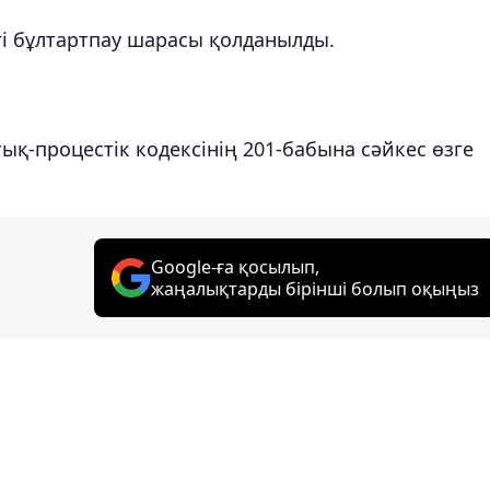
егі бұлтартпау шарасы қолданылды.
қ-процестік кодексінің 201-бабына сәйкес өзге
Google-ға қосылып,
жаңалықтарды бірінші болып оқыңыз