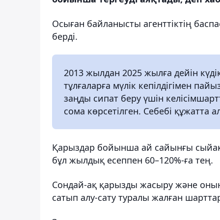
Осыған байланысты агенттіктің баспа
берді.
2013 жылдан 2025 жылға дейін күді
тұлғаларға мүлік кепілдігімен пайы
заңды сипат беру үшін келісімшарт
сома көрсетілген. Себебі құжатта 
Қарыздар бойынша ай сайынғы сыйақ
бұл жылдық есеппен 60–120%-ға тең.
Сондай-ақ қарызды жасыру және оның
сатып алу-сату туралы жалған шарттар