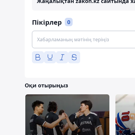
Жаңалықтан zakon.kz сайтында х
Пікірлер
0
Оқи отырыңыз