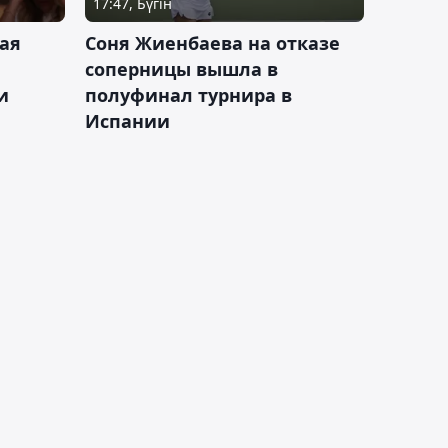
17:47, Бүгін
ая
Соня Жиенбаева на отказе
соперницы вышла в
и
полуфинал турнира в
Испании