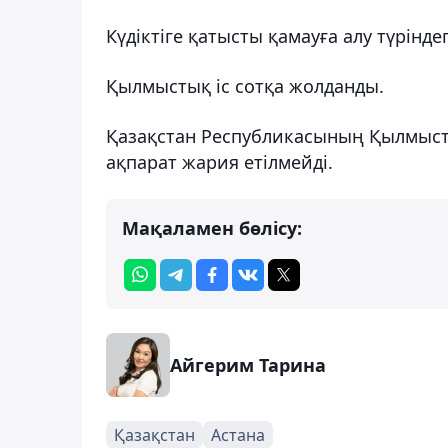
Күдіктіге қатысты қамауға алу түрінд
Қылмыстық іс сотқа жолданды.
Қазақстан Республикасының Қылмысты
ақпарат жария етілмейді.
Мақаламен бөлісу:
Айгерим Тарина
Қазақстан
Астана