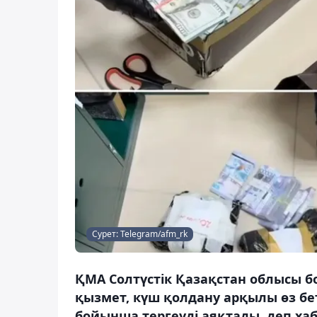
Сурет: Telegram/afm_rk
ҚМА Солтүстік Қазақстан облысы б
қызмет, күш қолдану арқылы өз бе
бойынша тергеуді аяқтады, деп хаб