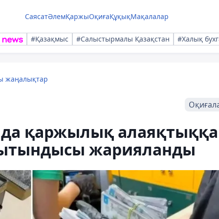
Саясат
Әлем
Қаржы
Оқиға
Құқық
Мақалалар
#Қазақмыс
#Салыстырмалы Қазақстан
#Халық бухг
лы жаңалықтар
Оқиғал
анда қаржылық алаяқтыққа
рытындысы жарияланды