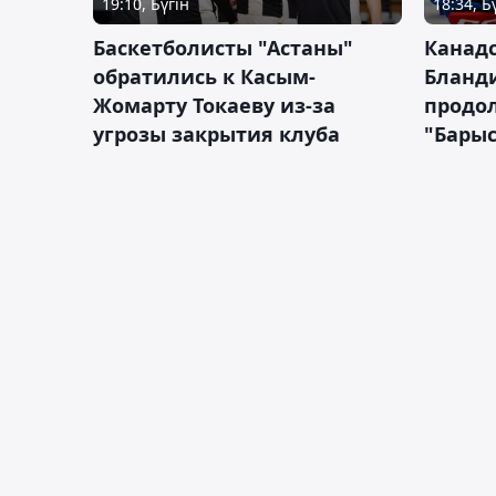
19:10, Бүгін
18:34, Б
Баскетболисты "Астаны"
Канад
обратились к Касым-
Бланд
Жомарту Токаеву из-за
продол
угрозы закрытия клуба
"Барыс