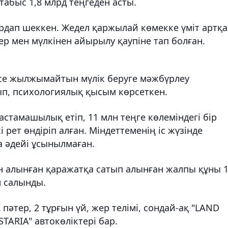
абыс 1,8 млрд теңгеден асты.
зардап шеккен. Жедел қаржылай көмекке үміт артқ
 мен мүлкінен айырылу қаупіне тап болған.
се жылжымайтын мүлік беруге мәжбүрлеу
ып, психологиялық қысым көрсеткен.
бастамашылық етіп, 11 млн теңге көлеміндегі бір
і рет өндіріп алған. Міндеттеменің іс жүзінде
а әдейі ұсынылмаған.
 алынған қаражатқа сатып алынған жалпы құны 1
м салынды.
пәтер, 2 тұрғын үй, жер телімі, сондай-ақ "LAND
ARIA" автокөліктері бар.